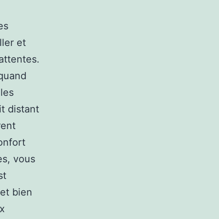
es
ler et
attentes.
 quand
 les
t distant
rent
onfort
es, vous
st
 et bien
ux