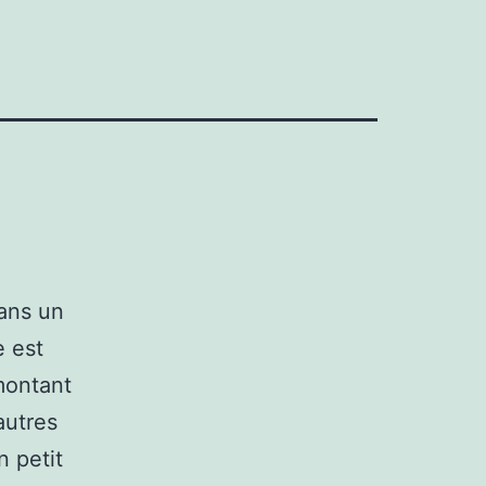
ans un
e est
montant
autres
n petit