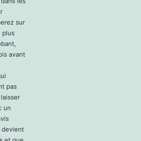
 dans les
r
berez sur
 plus
obant,
ois avant
qui
nt pas
 laisser
c un
avis
 devient
s et que