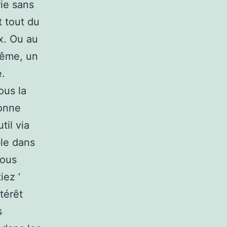
ie sans
 tout du
x. Ou au
même, un
e.
ous la
ionne
til via
ble dans
vous
iez ‘
térêt
s