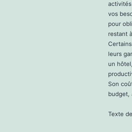
activité
vos beso
pour obl
restant 
Certains
leurs ga
un hôtel
productiv
Son coût
budget, 
Texte d