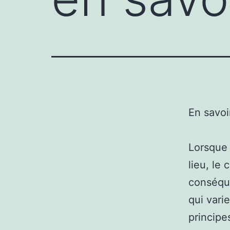
En savoi
Lorsque 
lieu, le
conséque
qui vari
principe