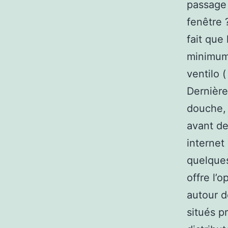
passage 
fenêtre 
fait que
minimum 
ventilo 
Dernière
douche, 
avant de
internet
quelques
offre l’
autour d
situés p