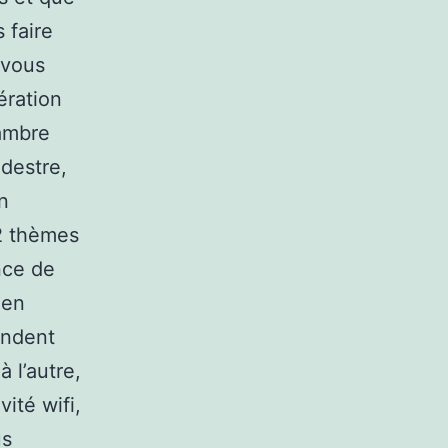
 faire
 vous
ération
hambre
édestre,
n
 2 thèmes
ence de
 en
endent
à l’autre,
ité wifi,
us