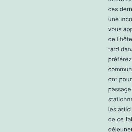
ces dern
une inco
vous app
de l’hôt
tard dan
préférez
commun, 
ont pour
passage 
stationn
les artic
de ce fa
déjeuner,