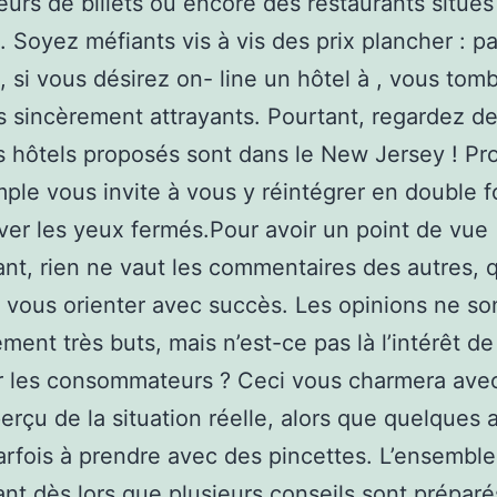
teurs de billets ou encore des restaurants situés
. Soyez méfiants vis à vis des prix plancher : pa
 si vous désirez on- line un hôtel à , vous tom
fs sincèrement attrayants. Pourtant, regardez de
es hôtels proposés sont dans le New Jersey ! Pr
ple vous invite à vous y réintégrer en double f
ver les yeux fermés.Pour avoir un point de vue
ant, rien ne vaut les commentaires des autres, 
 vous orienter avec succès. Les opinions ne so
ment très buts, mais n’est-ce pas là l’intérêt de
r les consommateurs ? Ceci vous charmera ave
erçu de la situation réelle, alors que quelques 
arfois à prendre avec des pincettes. L’ensemble
ant dès lors que plusieurs conseils sont préparé