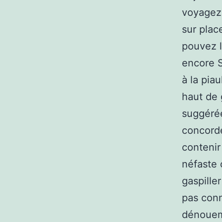
voyagez 
sur plac
pouvez l
encore S
à la piau
haut de
suggérée
concorde
contenir
néfaste 
gaspille
pas conn
dénoueme