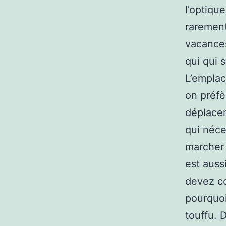
l’optiqu
rarement
vacances
qui qui 
L’emplac
on préfèr
déplacem
qui néce
marcher 
est auss
devez co
pourquoi
touffu. 