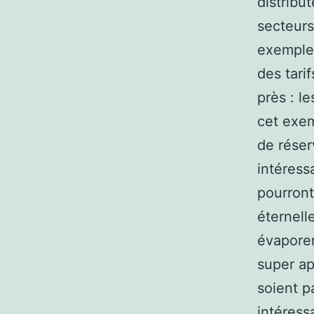
distribu
secteurs
exemple,
des tari
près : l
cet exem
de réser
intéress
pourront
éternelle
évapore
super ap
soient p
intéress