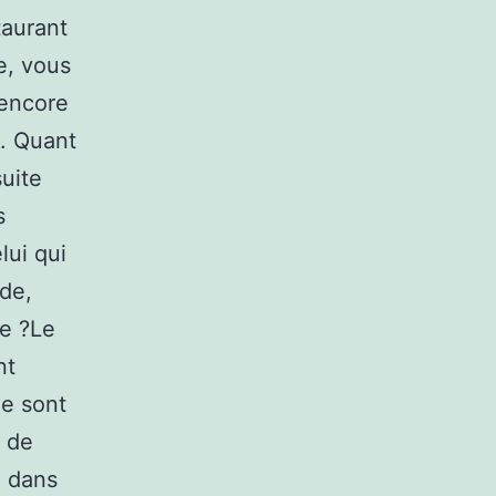
taurant
e, vous
 encore
. Quant
suite
s
lui qui
nde,
ue ?Le
nt
ne sont
s de
n dans