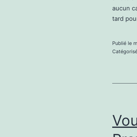
aucun ca
tard po
Publié le
m
Catégori
Vou