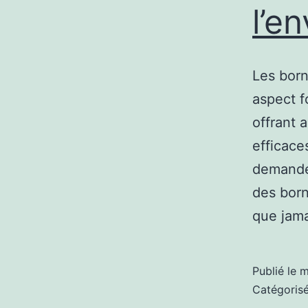
l’e
Les born
aspect f
offrant 
efficace
demande 
des born
que jam
Publié le
m
Catégori