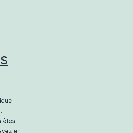
us
ique
t
s êtes
’avez en