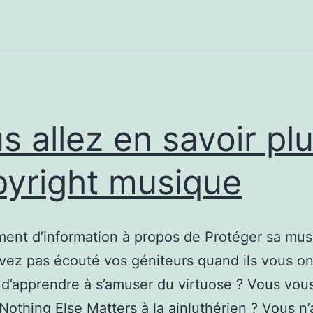
des
bornes
électriques
de
voiture
pour
s allez en savoir pl
l’environnement
yright musique
ent d’information à propos de Protéger sa mus
vez pas écouté vos géniteurs quand ils vous on
d’apprendre à s’amuser du virtuose ? Vous vou
 Nothing Else Matters à la ainluthérien ? Vous n