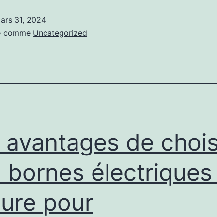
fonctionnent
ars 31, 2024
les
sé comme
Uncategorized
bornes
électriques
de
voiture
pour
un
 avantages de chois
avenir
durable
 bornes électriques
ture pour