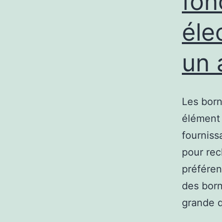
fon
éle
un 
Les born
élément 
fourniss
pour rec
préféren
des born
grande 