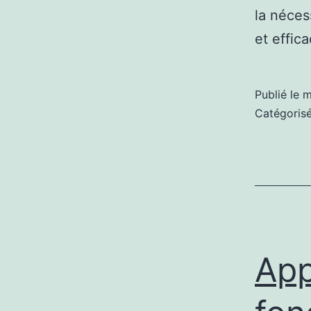
la néces
et effic
Publié le
m
Catégori
Ap