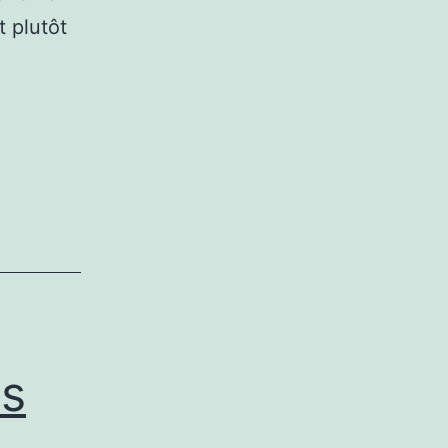
t plutôt
us