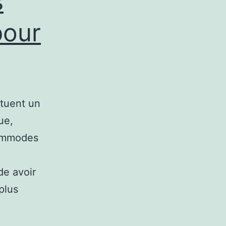
s
pour
ituent un
ue,
commodes
de avoir
plus