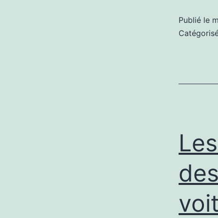
Publié le
m
Catégori
Les
des
voi