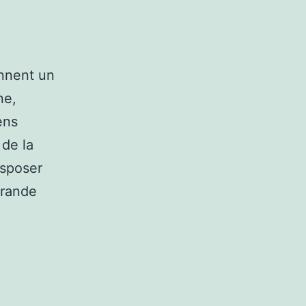
ennent un
ne,
ens
 de la
isposer
grande