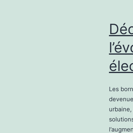
Déc
l’é
éle
Les born
devenues
urbaine,
solution
l’augmen