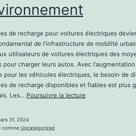
nvironnement
es de recharge pour voitures électriques devi
ondamental de l’infrastructure de mobilité urbai
aux utilisateurs de voitures électriques des moy
s pour charger leurs autos. Avec l’augmentation
pour les véhicules électriques, le besoin de d
es de recharge disponibles et fiables est plus 
Les
ais. Les…
Poursuivre la lecture
avantages
de
ars 31, 2024
choisir
sé comme
Uncategorized