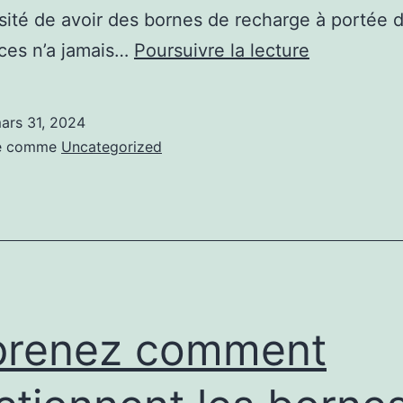
sité de avoir des bornes de recharge à portée 
Découvrez
aces n’a jamais…
Poursuivre la lecture
le
futur
ars 31, 2024
:
sé comme
Uncategorized
l’évolution
des
bornes
électriques
de
voiture
prenez comment