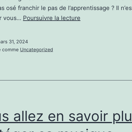
s osé franchir le pas de l’apprentissage ? Il n’es
Vous
ur vous…
Poursuivre la lecture
allez
en
ars 31, 2024
savoir
sé comme
Uncategorized
plus
Copyright
musique
s allez en savoir pl