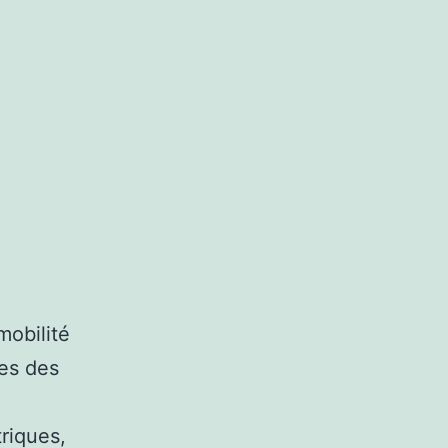
mobilité
ues des
riques,