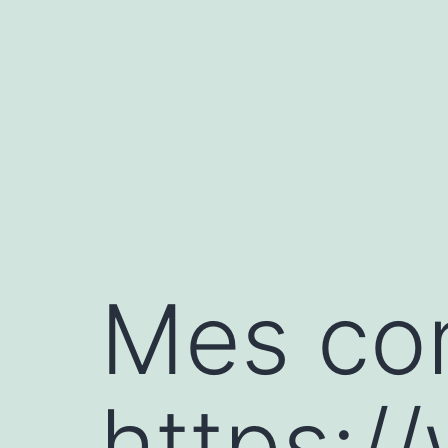
Aller
au
contenu
Mes con
https:/