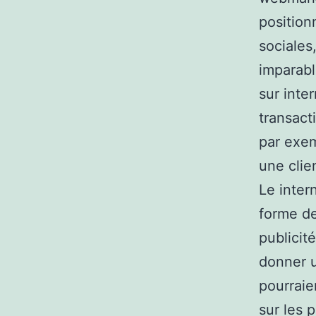
position
sociales,
imparabl
sur inte
transact
par exem
une clie
Le inter
forme de
publicit
donner u
pourraie
sur les 