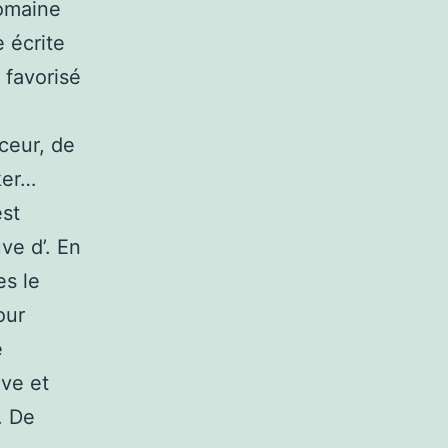
domaine
 écrite
 favorisé
ceur, de
ker…
est
uve d’. En
es le
our
e
ive et
. De