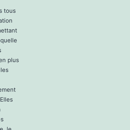
s tous
ation
ettant
aquelle
s
en plus
lles
gement
 Elles
a
es
e, le