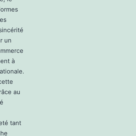
eformes
ies
sincérité
ur un
commerce
sent à
ationale.
cette
râce au
té
eté tant
che