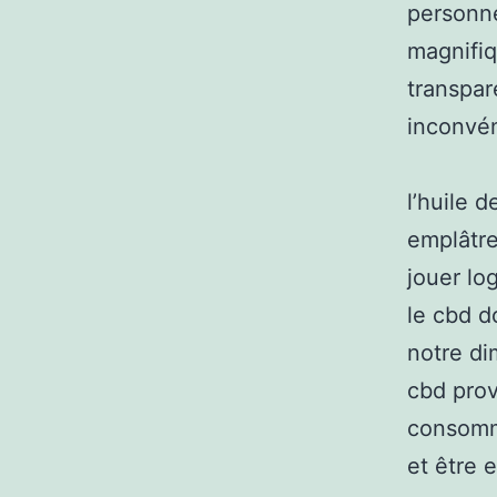
personne
magnifiq
transpar
inconvén
l’huile 
emplâtre
jouer lo
le cbd d
notre di
cbd prov
consomma
et être 