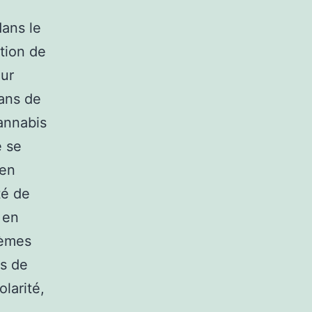
dans le
tion de
our
dans de
annabis
e se
 en
té de
 en
lèmes
is de
olarité,