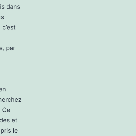
ris dans
us
 c’est
s, par
 en
cherchez
. Ce
ïdes et
pris le