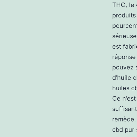
THC, le 
produits
pourcen
sérieuse
est fabr
réponse 
pouvez a
d’huile 
huiles c
Ce n’est
suffisan
remède. 
cbd pur 