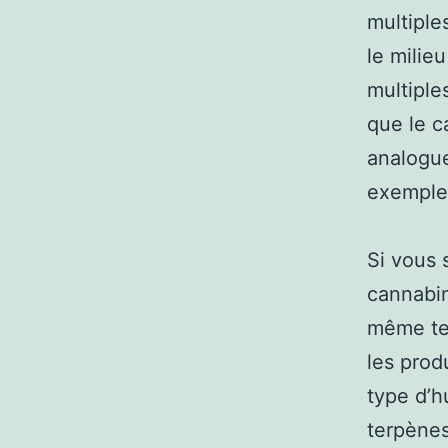
multiple
le milie
multiple
que le c
analogue
exemple 
Si vous 
cannabin
même tem
les prod
type d’h
terpènes