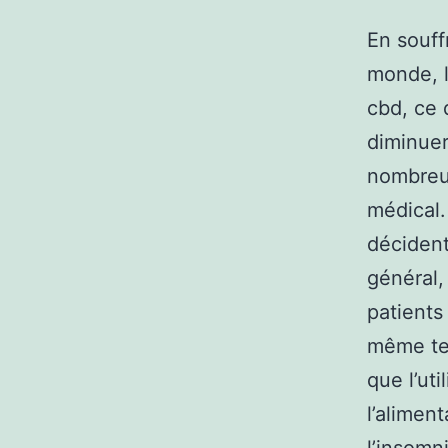
En souff
monde, l
cbd, ce 
diminuer
nombreux
médical.
décident
général,
patients
même te
que l’uti
l’aliment