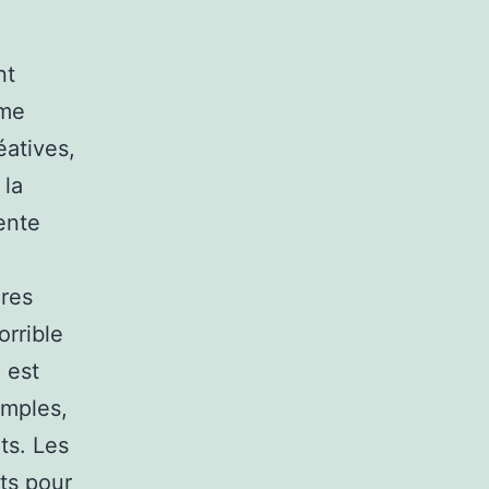
nt
ême
éatives,
 la
ente
ures
orrible
 est
imples,
nts. Les
ts pour