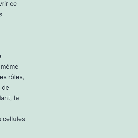
rir ce
s
e
de même
es rôles,
s de
ant, le
 cellules