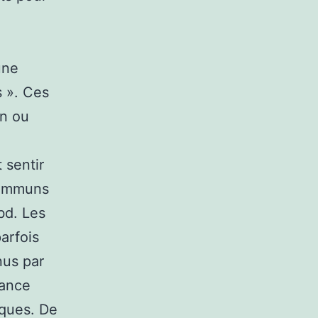
une
s ». Ces
un ou
 sentir
 communs
bd. Les
arfois
nus par
tance
iques. De