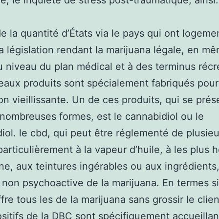
ie, le inquiète de stress post-traumatique, ainsi.
 de la quantité d’États via le pays qui ont logeme
a législation rendant la marijuana légale, en m
 niveau du plan médical et à des terminus récr
aux produits sont spécialement fabriqués pour
on vieillissante. Un de ces produits, qui se prés
nombreuses formes, est le cannabidiol ou le
iol. le cbd, qui peut être réglementé de plusie
particulièrement à la vapeur d’huile, à les plus h
lune, aux teintures ingérables ou aux ingrédients,
re non psychoactive de la marijuana. En termes s
fre tous les de la marijuana sans grossir le clie
ositifs de la DBC sont spécifiquement accueillan