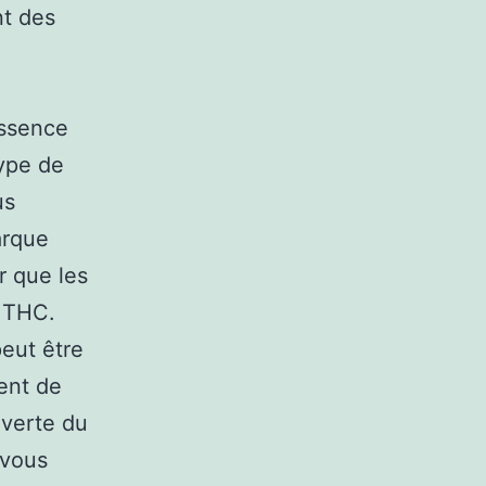
nt des
essence
type de
us
arque
r que les
e THC.
peut être
ent de
uverte du
 vous