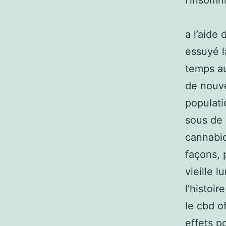
l’insomn
a l’aide
essuyé l
temps au
de nouve
populati
sous de 
cannabid
façons, 
vieille 
l’histoi
le cbd of
effets p