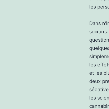
les pers
Dans n’i
soixanta
question
quelques
simpleme
les effe
et les p
deux pre
sédative
les scie
cannabin