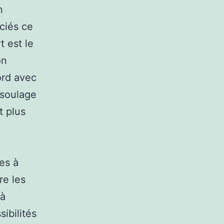
n
ciés ce
 est le
on
ord avec
 soulage
t plus
les à
re les
 à
ibilités