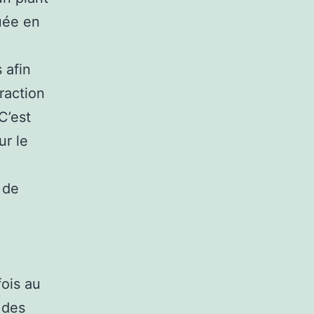
uée en
 afin
traction
C’est
ur le
 de
fois au
 des