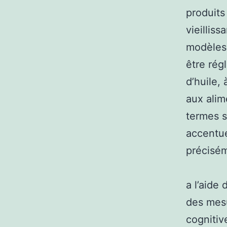
produits
vieillis
modèles,
être rég
d’huile,
aux alim
termes s
accentue
précisém
a l’aide
des mesu
cognitiv