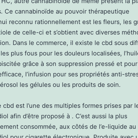
THC, autre cannabinoïde de même présent la pl
. Ce cannabinoïde au pouvoir thérapeutique
hui reconnu rationnellement est les fleurs, les g
tiole de celle-ci et s’obtient avec diverses mét
tion. Dans le commerce, il existe le cbd sous di
les plus fous pour les douleurs localisées, l’huil
biscitée grâce à son suppression pressé et pour
efficace, l’infusion pour ses propriétés anti-stre
aérosol les gélules ou les produits de soin.
de cbd est l’une des multiples formes prises par l
ol afin d’être proposé à . C’est aussi la plus
lement consommée, aux côtés de l’e-liquide au
iol pour cigarette électronique. Produite avec 