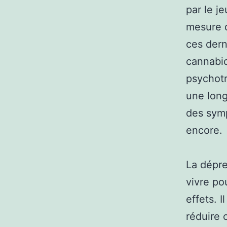
par le j
mesure d
ces dern
cannabid
psychotr
une long
des symp
encore.
La dépres
vivre pou
effets. I
réduire 