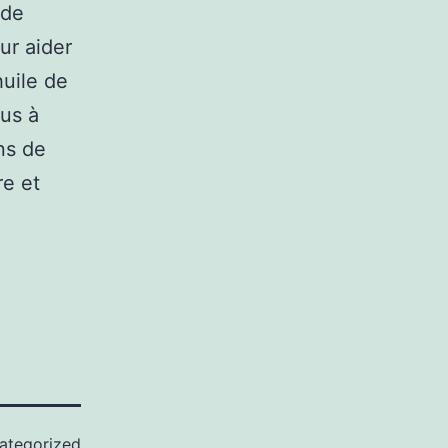
 de
ur aider
huile de
lus à
ns de
re et
ategorized