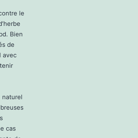
contre le
 d’herbe
bd. Bien
és de
l avec
tenir
 naturel
mbreuses
s
le cas