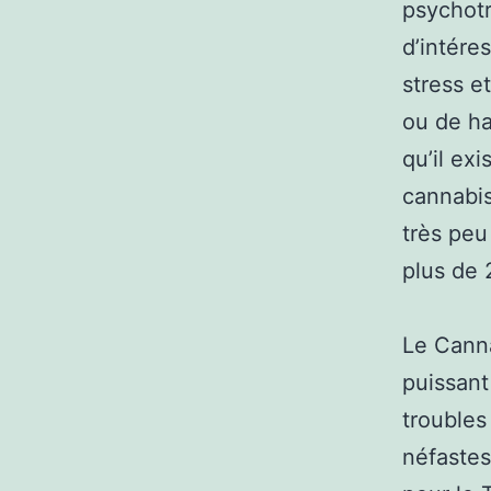
psychotr
d’intére
stress e
ou de ha
qu’il ex
cannabis
très peu
plus de
Le Canna
puissant
troubles
néfastes