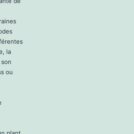
ante de
raines
hodes
fférentes
e, la
 son
ss ou
e
un plant