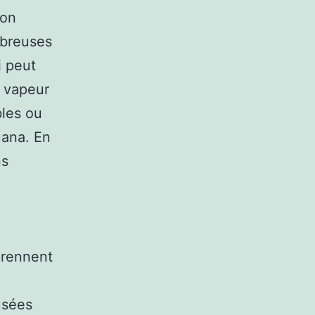
ion
mbreuses
i peut
a vapeur
bles ou
uana. En
ns
prennent
usées