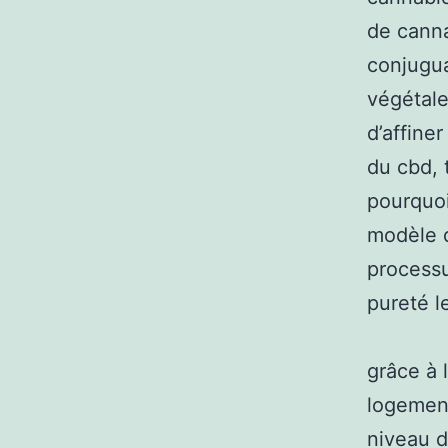
de canna
conjugua
végétale
d’affiner
du cbd, 
pourquoi
modèle d
processu
pureté l
grâce à 
logement
niveau d