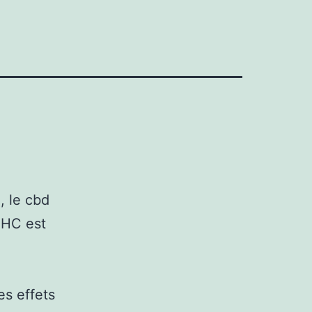
, le cbd
THC est
es effets