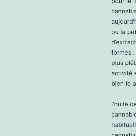
pour le 
cannabis
aujourd’
ou la pé
d’extrac
formes : 
plus plé
activité 
bien le 
l’huile 
cannabidi
habituel
cannabid