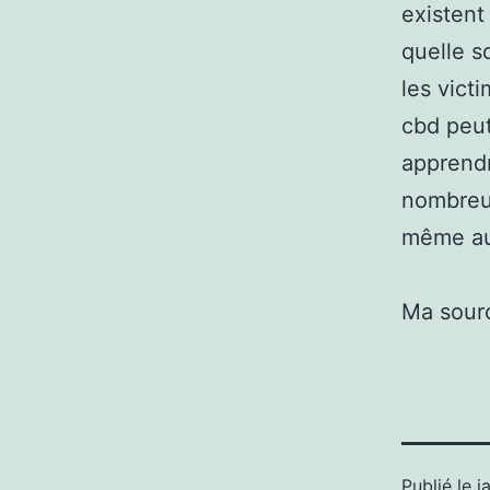
existent
quelle s
les vict
cbd peut
apprendr
nombreux
même au 
Ma sour
Publié le
j