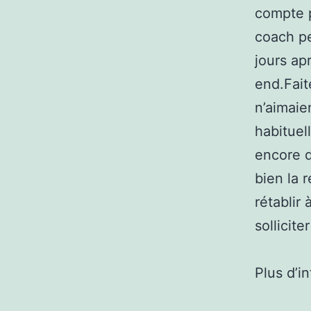
compte p
coach pe
jours ap
end.Fait
n’aimaie
habituel
encore d
bien la 
rétablir
sollicit
Plus d’i