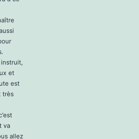
aître
aussi
pour
s.
nstruit,
ux et
ute est
 très
c’est
t va
us allez