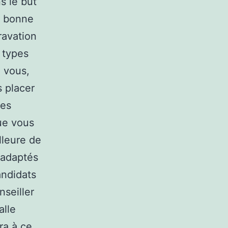
s le but
n bonne
ravation
s types
z vous,
s placer
les
ue vous
lleure de
 adaptés
andidats
nseiller
alle
ra à ce