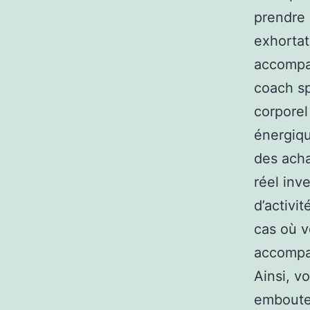
prendre
exhortat
accompag
coach sp
corporel
énergiqu
des ach
réel inv
d’activi
cas où v
accompag
Ainsi, v
emboutei