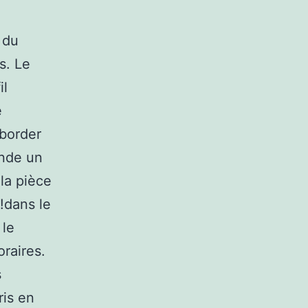
 du
s. Le
il
e
aborder
nde un
 la pièce
!dans le
 le
raires.
s
ris en