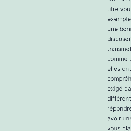
titre vo
exemple.
une bonn
disposer
transme
comme ce
elles on
compréhe
exigé da
différen
répondre
avoir un
vous pla