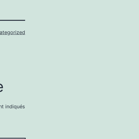
ategorized
e
nt indiqués