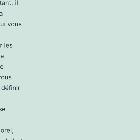
ant, il
a
qui vous
r les
se
le
vous
 définir
à
 se
orel,