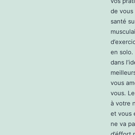
vos prat
de vous 
santé su
musculai
d’exerci
en solo.
dans l’i
meilleur
vous amé
vous. Le
à votre 
et vous 
ne va pa
d’éffort