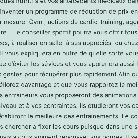
iques nutritifs et vos antécédents médicaux dan
inventer un programme de réduction de prix e
r mesure. Gym , actions de cardio-training, agg
re… Le conseiller sportif pourra vous offrir tou
ces, à réaliser en salle, à ses appréciés, ou che
 Il vous expliquera en outre de quelle sorte vou
dée d’éviter les sévices et vous apprendra aussi 
s gestes pour récupérer plus rapidement.Afin q
liorez davantage et que vous rapportez le mei
s entraineurs vous proposeront des animations
niveau et à vos contraintes. ils étudieront vos c
établiront le meilleure des entrainements. Le co
s chercher a fixer les cours puisque dans une s
 mais a constamment repousser vos bornes. Il se