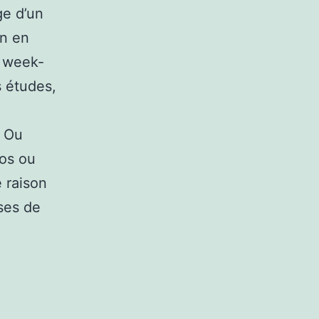
ge d’un
on en
n week-
s études,
? Ou
los ou
e raison
uses de