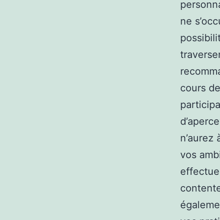
personna
ne s’occ
possibil
traverse
recomman
cours de
particip
d’aperce
n’aurez à
vos ambi
effectuer
contente
égalemen