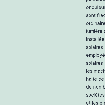
onduleur
sont fré
ordinair
lumière 
installé
solaires
employés
solaires
les mach
halte de
de nombr
sociétés
et les e