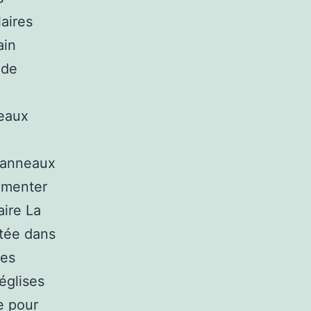
aires
ain
 de
neaux
 panneaux
limenter
aire La
itée dans
les
 églises
e pour