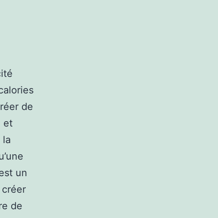
ité
calories
créer de
 et
 la
qu’une
 est un
 créer
re de