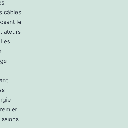
es
s câbles
osant le
itiateurs
 Les
r
age
ment
es
ergie
premier
missions