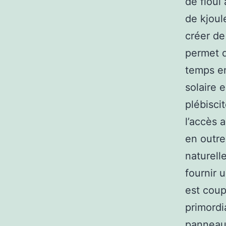
de fioul 
de kjoule
créer de 
permet de
temps en
solaire 
plébisci
l’accès 
en outre
naturell
fournir 
est coup
primordi
panneaux