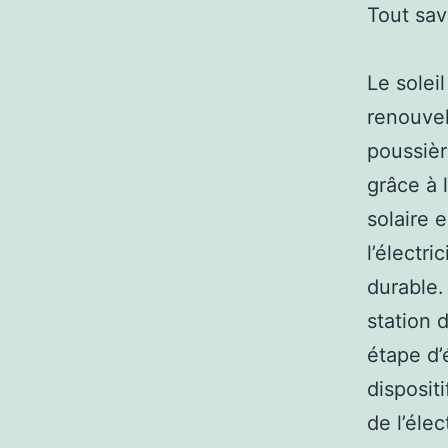
Tout sav
Le solei
renouvel
poussièr
grâce à 
solaire 
l’électr
durable.
station 
étape d’
dispositi
de l’éle