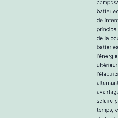
composan
batterie
de inter
principal
de la bo
batterie
l’énergi
ultérieu
l’électr
alternant
avantage
solaire 
temps, e