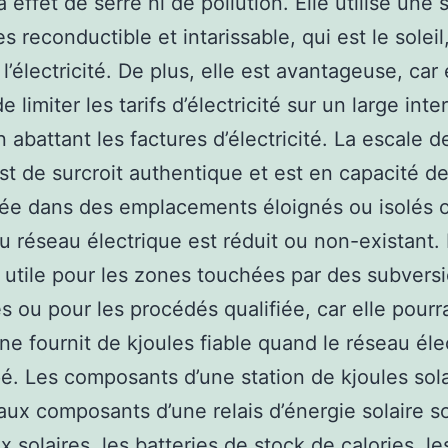
à effet de serre ni de pollution. Elle utilise une
s reconductible et intarissable, qui est le soleil
l’électricité. De plus, elle est avantageuse, car 
 limiter les tarifs d’électricité sur un large inte
 abattant les factures d’électricité. La escale d
est de surcroit authentique et est en capacité de
tée dans des emplacements éloignés ou isolés 
au réseau électrique est réduit ou non-existant. 
 utile pour les zones touchées par des subvers
es ou pour les procédés qualifiée, car elle pourra
une fournit de kjoules fiable quand le réseau éle
é. Les composants d’une station de kjoules sola
aux composants d’une relais d’énergie solaire so
 solaires, les batteries de stock de calories, le