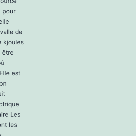
 source
, pour
elle
rvalle de
e kjoules
 être
où
Elle est
ion
it
ctrique
ire Les
nt les
s