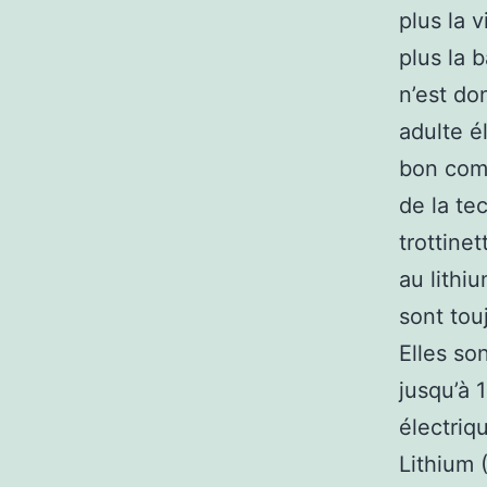
plus la v
plus la 
n’est do
adulte él
bon com
de la te
trottinet
au lithi
sont tou
Elles so
jusqu’à 
électriq
Lithium 