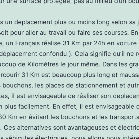
sur une surface protégée, pas au milieu d’un bou
s un deplacement plus ou moins long selon sa 
oit pour aller au travail ou faire ses courses. En
 un Français réalise 31 Km par 24h en voiture 
déplacement confondu ). Cela signifie qu’il ne r
coup de Kilomètres le jour même. Dans les gr
parcourir 31 Km est beaucoup plus long et mauss
s bouchons, les places de stationnement et aut
tes, il est envisageable de réaliser son deplac
n plus facilement. En effet, il est envisageable 
 30 Km en évitant les bouchons et les transport
Ces alternatives sont avantageuses et électri
s véhicules électriques, nous allons nous intér