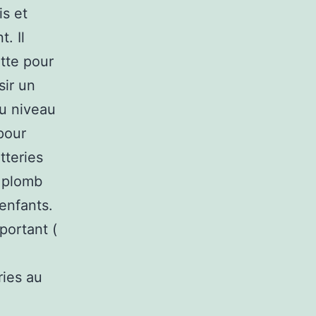
is et
. Il
ette pour
sir un
u niveau
 pour
tteries
u plomb
 enfants.
portant (
ries au