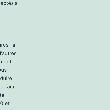
daptés à
op
res, la
d’autres
mment
ous
duire
arfaite
té
10 et