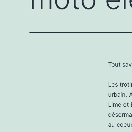
Tout sav
Les trot
urbain. 
Lime et 
désormai
au coeur