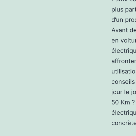
plus part
d’un pro
Avant de
en voitu
électriq
affronte
utilisati
conseils
jour le 
50 Km ? 
électriq
concrète