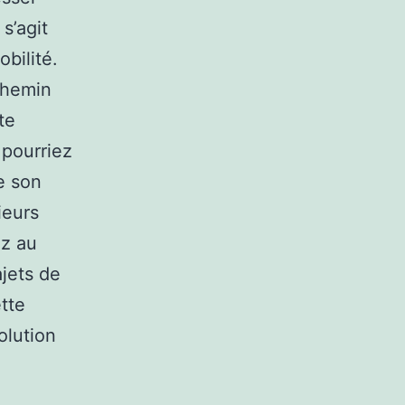
 s’agit
bilité.
chemin
te
 pourriez
e son
ieurs
ez au
ajets de
ette
olution