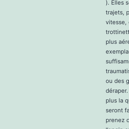
). Elles 
trajets,
vitesse,
trottine
plus aér
exemplai
suffisam
traumati
ou des g
déraper. 
plus la 
seront f
prenez 