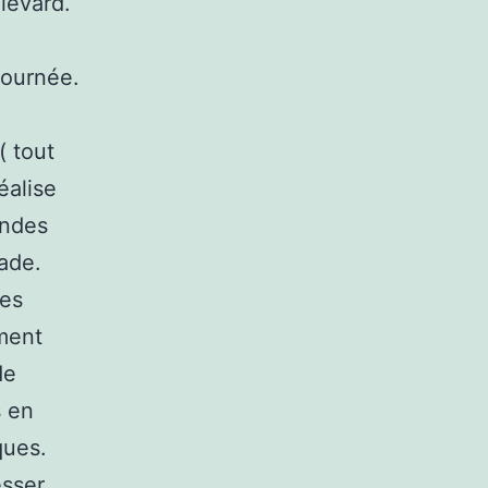
levard.
journée.
( tout
éalise
andes
ade.
res
ement
de
s en
ques.
esser