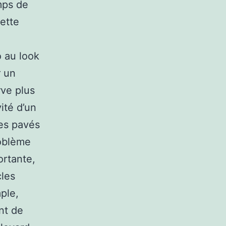
emps de
cette
o au look
r un
rve plus
ité d’un
es pavés
roblème
ortante,
cles
ple,
nt de