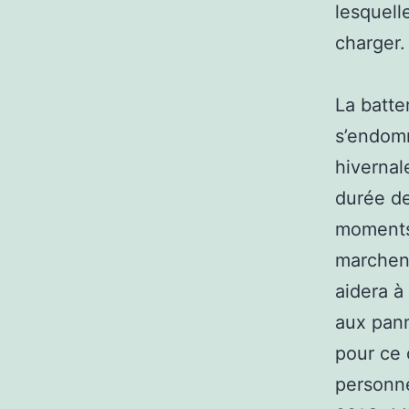
lesquell
charger.
La batter
s’endomm
hivernal
durée de
moments 
marchent
aidera à
aux pann
pour ce 
personne