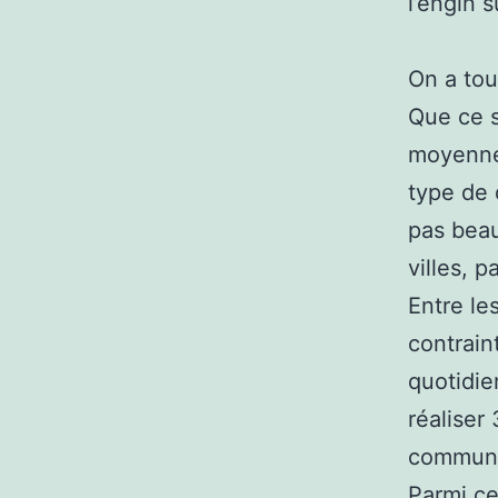
l’engin 
On a tou
Que ce s
moyenne,
type de 
pas beau
villes, 
Entre le
contrain
quotidie
réaliser
commun. 
Parmi ce