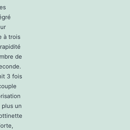
tes
égré
our
 à trois
rapidité
ombre de
seconde.
t 3 fois
couple
risation
, plus un
ottinette
orte,