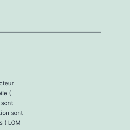
ecteur
ile (
 sont
tion sont
és ( LOM