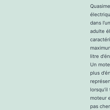
Quasimen
électriq
dans l’u
adulte él
caractéri
maximum.
litre d’
Un moteu
plus d’é
représen
lorsqu’i
moteur e
pas cher