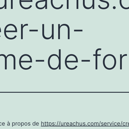
eer-un-
me-de-for
ce à propos de
https://ureachus.com/service/cr