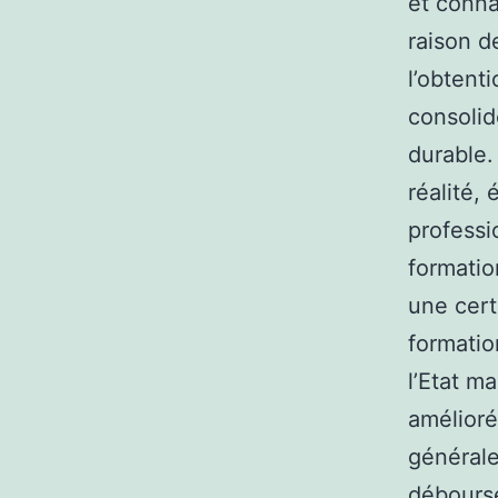
et conna
raison de
l’obtent
consolid
durable.
réalité,
professio
formatio
une cert
formatio
l’Etat m
amélioré
générale
débourse