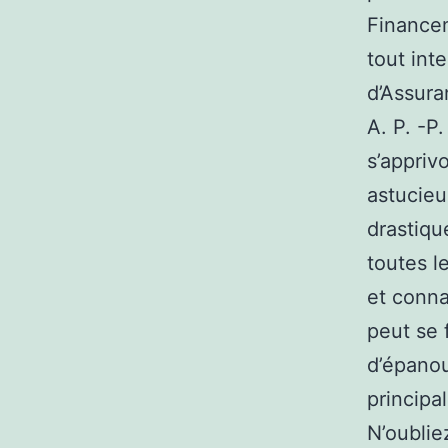
Financem
tout int
d’Assura
A. P. -P
s’appriv
astucieu
drastiqu
toutes l
et conna
peut se 
d’épanou
principa
N’oublie