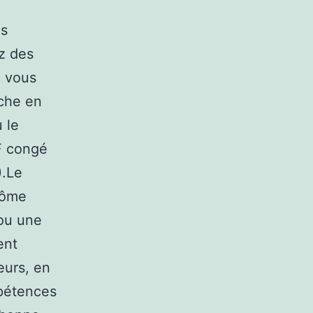
us
z des
, vous
che en
 le
IF congé
).Le
lôme
 ou une
ent
eurs, en
mpétences