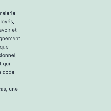
malerie
ployés,
avoir et
eignement
sque
ionnel,
t qui
le code
cas, une