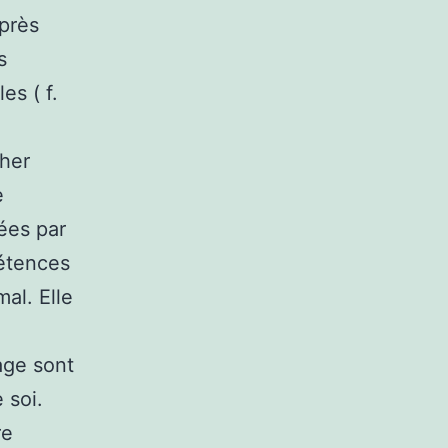
après
s
es ( f.
cher
e
ées par
pétences
al. Elle
age sont
 soi.
re