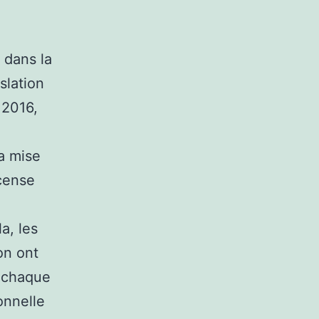
 dans la
slation
 2016,
a mise
cense
a, les
on ont
à chaque
onnelle