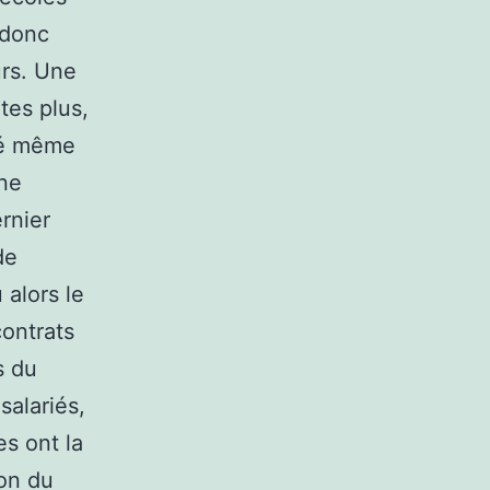
 donc
urs. Une
tes plus,
rié même
une
ernier
de
 alors le
contrats
s du
salariés,
s ont la
ion du