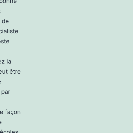
 bonne
t
e de
ialiste
oste
ez la
eut être
e
 par
de façon
e
 écoles