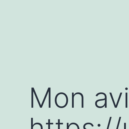
Aller
au
contenu
Mon avi
https:/