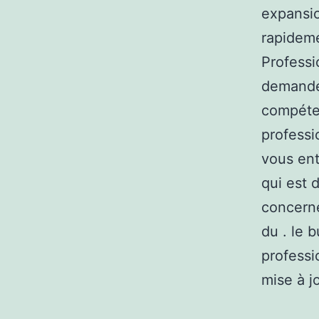
expansio
rapideme
Professi
demandeu
compéten
professi
vous ent
qui est 
concerne
du . le 
professi
mise à j