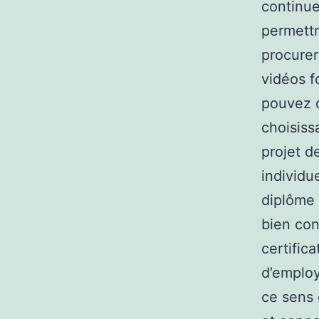
continue
permettr
procurer
vidéos f
pouvez 
choisiss
projet d
individu
diplôme 
bien con
certific
d’employ
ce sens 