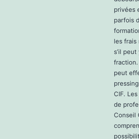
privées 
parfois 
formatio
les frai
s’il peut
fraction
peut eff
pressing
CIF. Les
de profe
Conseil 
comprene
possibil