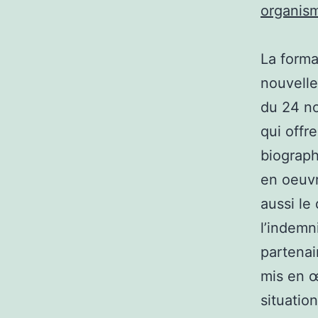
organis
La forma
nouvelle
du 24 no
qui offr
biograph
en oeuv
aussi le
l’indemn
partenai
mis en œ
situatio