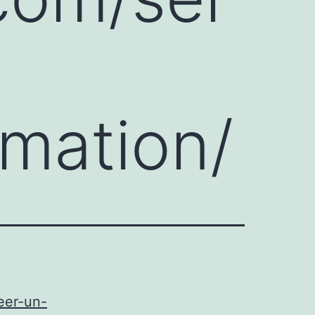
mation/
eer-un-