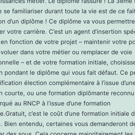
issances métier. Le diplôme rassure ! La 3ème
 se familiariser durant toute la vie est de ce fai
ion d’un diplôme ! Ce diplôme va vous permettr
er votre carrière. C’est un agent d’insertion spéc
 en fonction de votre projet – maintenir votre p
 évoluer dans votre métier ou remplacer de voie
nnelle – et de votre formation initiale, choisiss
n pondant le diplôme qui vous fait défaut. Ce p
ification élection complémentaire à l’issue d’un
n courte, ou une formation diplômante reconnu
arqué au RNCP à l’issue d’une formation
e.Gratuit, c’est le coût d’une formation initiale 
. Bien entendu, certaines vous demanderont d
r des sous. Cela concerne majoritairement les