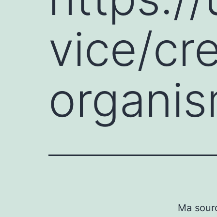
vice/cr
organis
Ma sour