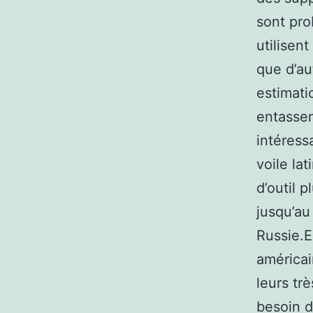
sont pro
utilisent
que d’au
estimatio
entassem
intéress
voile lat
d’outil p
jusqu’au
Russie.E
américai
leurs tr
besoin d