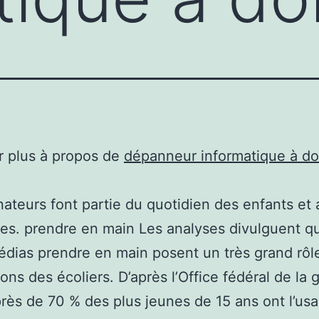
r plus à propos de
dépanneur informatique à do
nateurs font partie du quotidien des enfants et 
es. prendre en main Les analyses divulguent q
édias prendre en main posent un très grand rôl
ons des écoliers. D’après l’Office fédéral de la g
près de 70 % des plus jeunes de 15 ans ont l’us