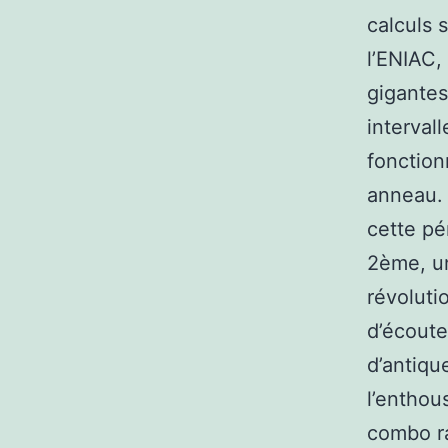
calculs 
l’ENIAC,
gigantes
interval
fonction
anneau. 
cette pé
2ème, u
révoluti
d’écoute
d’antique
l’enthou
combo ra