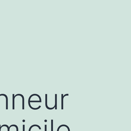
anneur
micile