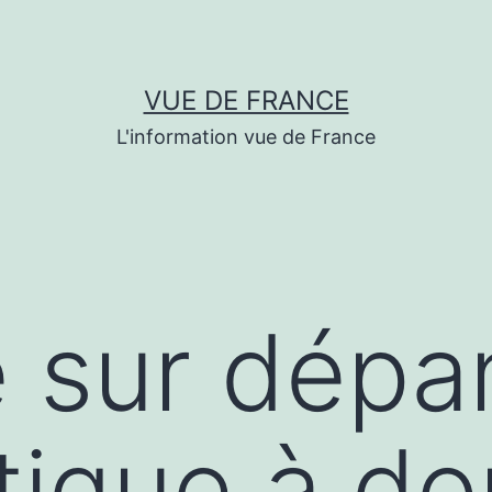
VUE DE FRANCE
L'information vue de France
e sur dép
tique à do