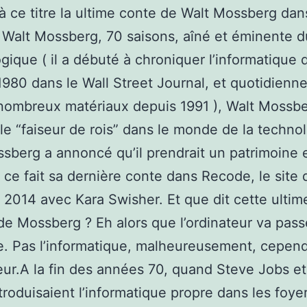
 à ce titre la ultime conte de Walt Mossberg dan
Walt Mossberg, 70 saisons, aîné et éminente d
gique ( il a débuté à chroniquer l’informatique d
980 dans le Wall Street Journal, et quotidien
nombreux matériaux depuis 1991 ), Walt Mossbe
 le “faiseur de rois” dans le monde de la technol
sberg a annoncé qu’il prendrait un patrimoine 
 ce fait sa dernière conte dans Recode, le site q
 2014 avec Kara Swisher. Et que dit cette ultim
 de Mossberg ? Eh alors que l’ordinateur va pass
. Pas l’informatique, malheureusement, cepen
teur.A la fin des années 70, quand Steve Jobs et 
troduisaient l’informatique propre dans les foyer