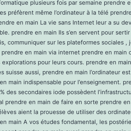
formatique plusieurs fois par semaine prendre 
es préfèrent même l’ordinateur à la télé prendr
endre en main La vie sans Internet leur a su de
le. prendre en main Ils s’en servent pour sertir
is, communiquer sur les plateformes sociales , 
 prendre en main via internet prendre en main 
s explorations pour leurs cours. prendre en mai
es suisse aussi, prendre en main l’ordinateur es
en main indispensable pour l’enseignement. pr
% des secondaires iode possèdent l’infrastruct
al prendre en main de faire en sorte prendre e
élèves aient la prouesse de utiliser des ordinate
en main A vos études fondamental, les postéri