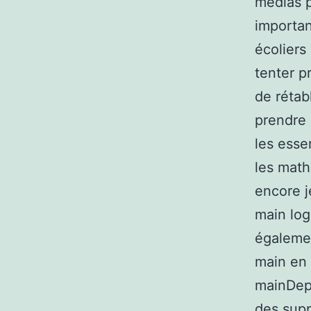
médias p
importan
écoliers
tenter p
de rétab
prendre 
les esse
les maths
encore j
main log
égalemen
main en 
mainDepu
des supp