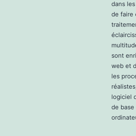
dans les
de faire
traiteme
éclairci
multitud
sont enr
web et d
les proc
réaliste
logiciel
de base 
ordinate