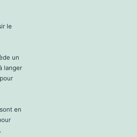
ir le
sède un
à langer
 pour
sont en
pour
.