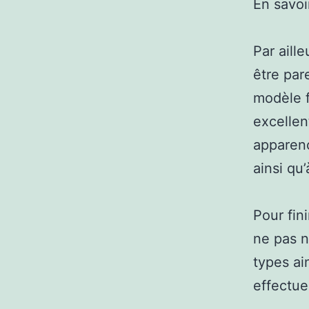
En savoi
Par aille
être par
modèle f
excellen
apparenc
ainsi qu
Pour fin
ne pas n
types ai
effectue