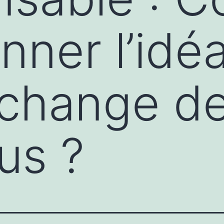
nner l’idé
 change d
us ?