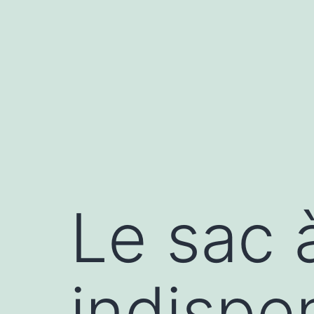
Aller
au
contenu
Le sac 
indispe