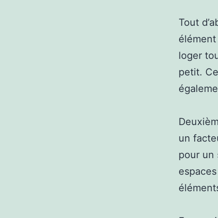
Tout d’a
élément 
loger to
petit. C
égalemen
Deuxième
un facte
pour un 
espaces 
éléments