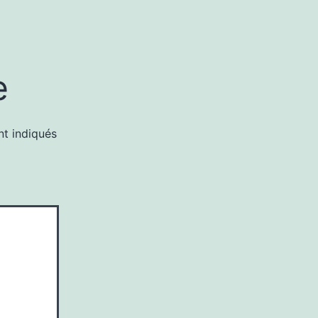
e
nt indiqués