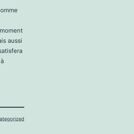
 comme
u moment
is aussi
satisfera
 à
ategorized