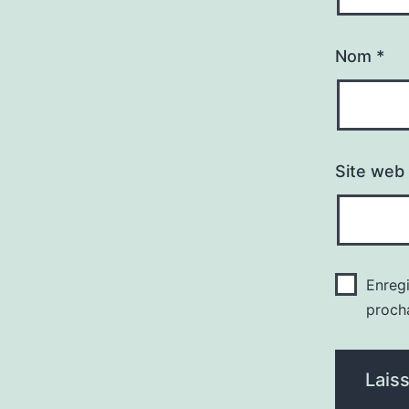
Nom
*
Site web
Enreg
proch