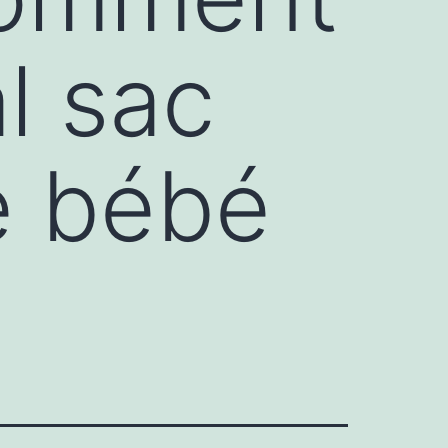
al sac
e bébé