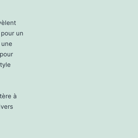
vèlent
r pour un
e une
 pour
tyle
tère à
ivers