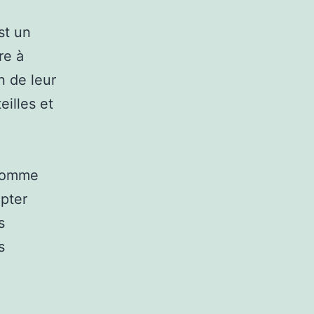
st un
re à
n de leur
eilles et
 comme
opter
s
s