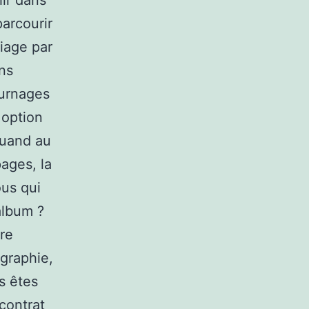
ir dans
parcourir
riage par
ins
ournages
 option
quand au
pages, la
ous qui
album ?
tre
ographie,
s êtes
 contrat