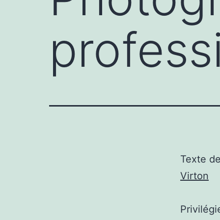
profess
Texte d
Virton
Privilég