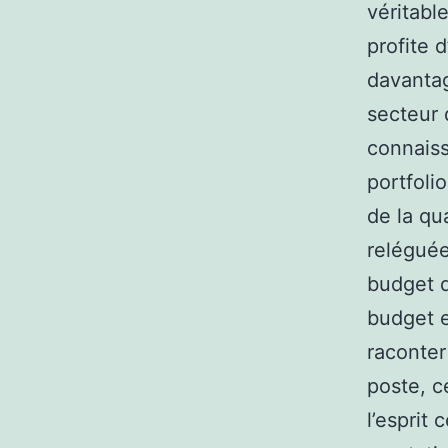
véritabl
profite 
davantag
secteur q
connais
portfoli
de la qu
reléguée
budget q
budget e
raconter
poste, c
l’esprit