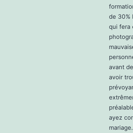
formatio
de 30% 
qui fera 
photogra
mauvaise
personne
avant de
avoir tr
prévoyan
extrême
préalable
ayez con
mariage.