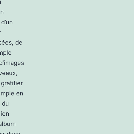
i
en
 d’un
r
sées, de
emple
 d’images
uveaux,
gratifier
emple en
e du
lien
’album