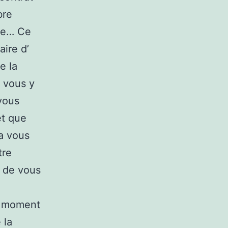
bre
nte… Ce
aire d’
e la
s vous y
 vous
et que
va vous
tre
s de vous
du moment
 la