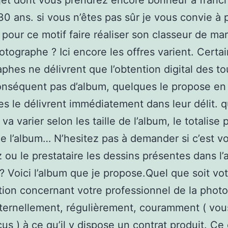
bjet dont vous prendrez encore bonheur à franch
 30 ans. si vous n’êtes pas sûr je vous convie à 
 : pour ce motif faire réaliser son classeur de ma
otographe ? Ici encore les offres varient. Certa
phes ne délivrent que l’obtention digital des t
onséquent pas d’album, quelques le propose en
res le délivrent immédiatement dans leur délit. 
 va varier selon les taille de l’album, le totalise 
de l’album… N’hesitez pas à demander si c’est v
z ou le prestataire les dessins présentes dans l’
 ? Voici l’album que je propose.Quel que soit vo
tion concernant votre professionnel de la phot
éternellement, régulièrement, couramment ( vou
us ) à ce qu’il y dispose un contrat produit. Ce