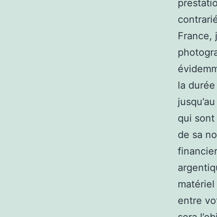
prestati
contrari
France, 
photogra
évidemme
la durée
jusqu’au
qui sont
de sa no
financie
argentiq
matériel
entre vo