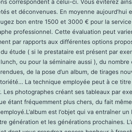
ons correspondent à celui-ci. Vous éviterez ains
étés et déconvenues. En moyenne aujourd’hui 
jugez bon entre 1500 et 3000 € pour la service
phe professionnel. Cette évaluation peut varie
nt par rapports aux différentes options propo
 du étude ( si le prestataire est présent par ex
 lunch, ou pour la séminaire aussi ), du nombre
 rendues, de la pose d’un album, de tirages no
toriété… La technique employée peut à ce titre 
r. Les photographes créant ses tableaux par ex
ue étant fréquemment plus chers, du fait mêm
 employé.L’album est l’objet qui va entraîner un 
tre génération et les générations prochaines. L