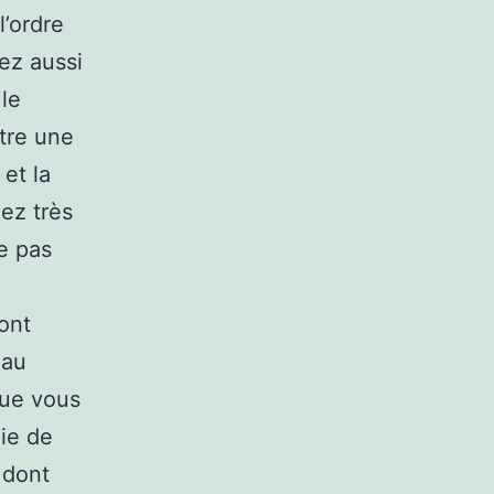
’ordre
ez aussi
 le
tre une
et la
ez très
e pas
sont
 au
 que vous
ie de
 dont