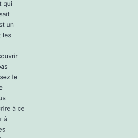
t qui
sait
st un
t les
couvrir
pas
ssez le
e
us
rire à ce
r à
es