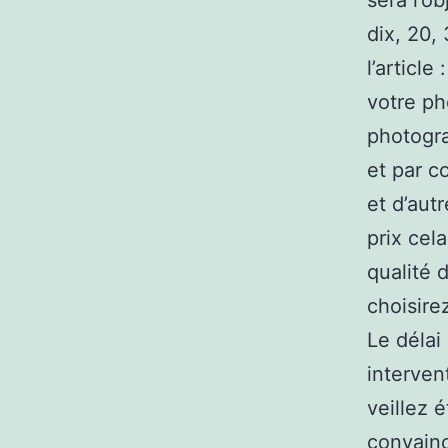
sera l’o
dix, 20,
l’article
votre ph
photogra
et par c
et d’aut
prix cela
qualité 
choisire
Le délai
interven
veillez 
convainc