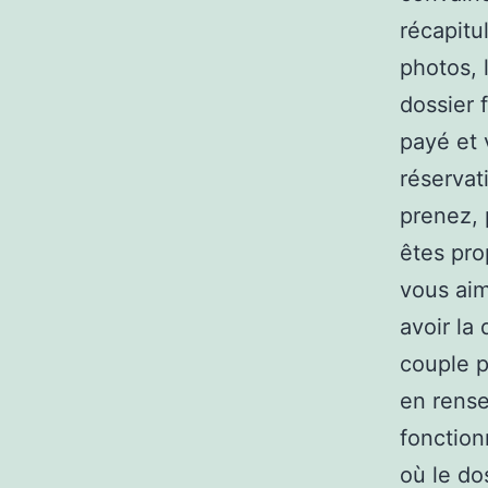
récapitu
photos, 
dossier 
payé et 
réservat
prenez, 
êtes pro
vous aim
avoir la 
couple p
en rense
fonction
où le do