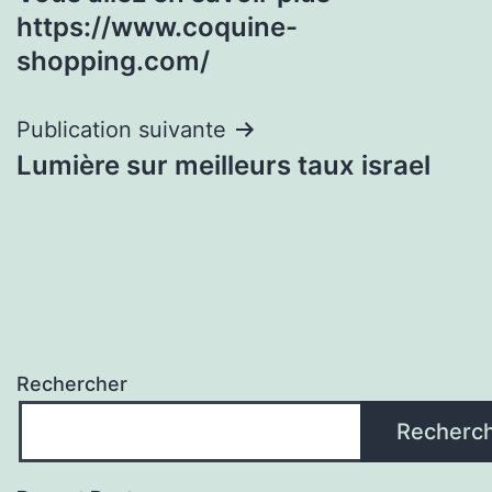
de
https://www.coquine-
l’article
shopping.com/
Publication suivante
Lumière sur meilleurs taux israel
Rechercher
Recherc