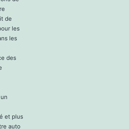
re
it de
pour les
ans les
ce des
e
 un
é et plus
tre auto