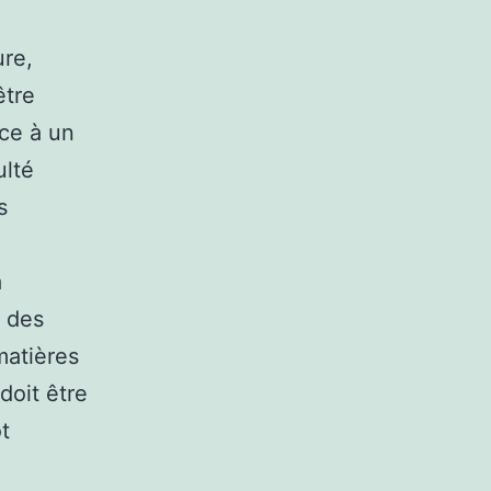
ure,
être
nce à un
ulté
s
a
e des
matières
 doit être
t