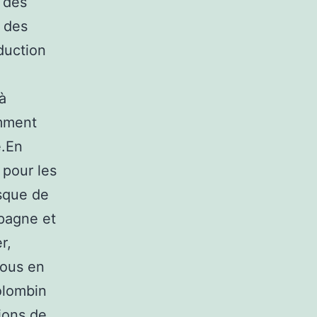
n des
 des
duction
à
amment
e.En
 pour les
isque de
spagne et
r,
vous en
olombin
tions de