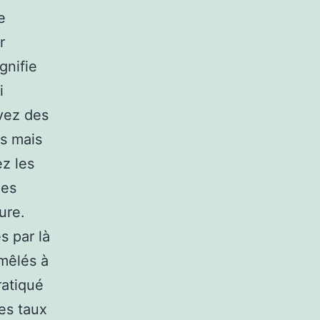
e
r
gnifie
i
vez des
s mais
ez les
des
ure.
s par là
mêlés à
pratiqué
les taux