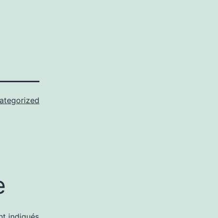
ategorized
e
nt indiqués