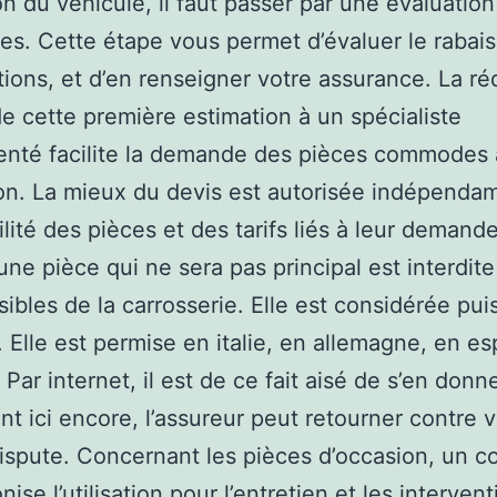
on du véhicule, il faut passer par une évaluatio
. Cette étape vous permet d’évaluer le rabais
tions, et d’en renseigner votre assurance. La ré
de cette première estimation à un spécialiste
enté facilite la demande des pièces commodes 
ion. La mieux du devis est autorisée indépend
ilité des pièces et des tarifs liés à leur demand
une pièce qui ne sera pas principal est interdite
sibles de la carrosserie. Elle est considérée pu
a. Elle est permise en italie, en allemagne, en e
. Par internet, il est de ce fait aisé de s’en donne
t ici encore, l’assureur peut retourner contre 
ispute. Concernant les pièces d’occasion, un c
ise l’utilisation pour l’entretien et les interven