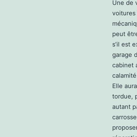
Une de v
voitures
mécaniqu
peut êtr
s’il est
garage d
cabinet 
calamité
Elle aur
tordue, 
autant p
carrosse
proposen