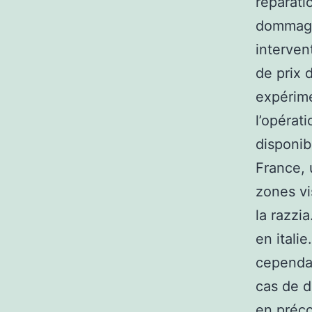
réparati
dommages
interven
de prix 
expérim
l’opérat
disponib
France, 
zones vi
la razzi
en italie
cependan
cas de d
en précon