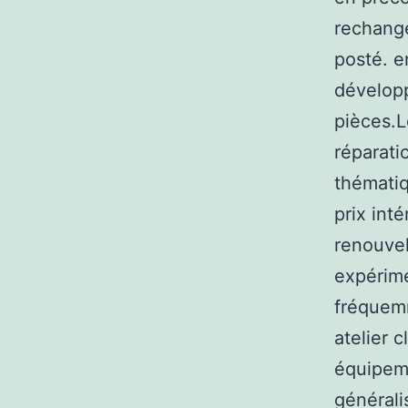
rechange
posté. e
développ
pièces.L
réparati
thématiq
prix int
renouvel
expérime
fréquem
atelier 
équipeme
générali