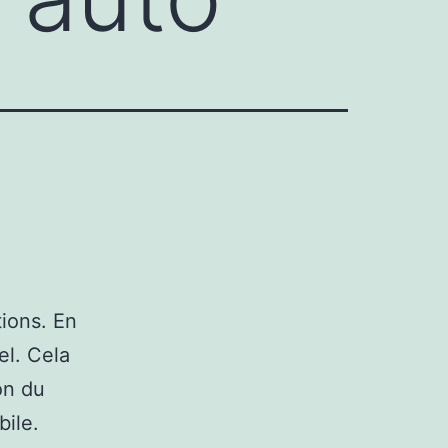
ions. En
el. Cela
on du
bile.