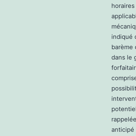
horaires
applicab
mécaniq
indiqué 
barème d
dans le 
forfaitai
comprise
possibili
interven
potentiel
rappelée
anticipé 