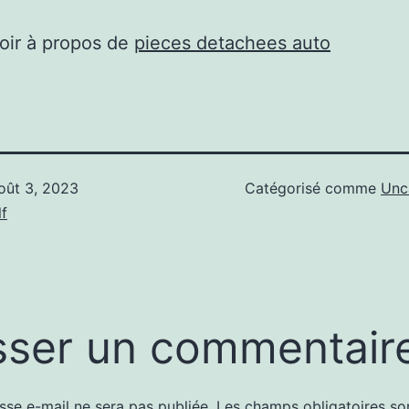
oir à propos de
pieces detachees auto
oût 3, 2023
Catégorisé comme
Unc
f
sser un commentair
sse e-mail ne sera pas publiée.
Les champs obligatoires so