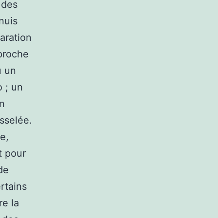
 des
nuis
aration
 proche
u un
 ; un
un
osselée.
e,
t pour
de
rtains
re la