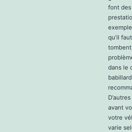
font des
prestati
exemple )
qu’il fa
tombent
problème
dans le 
babillar
recomman
D’autres
avant vo
votre véh
varie se