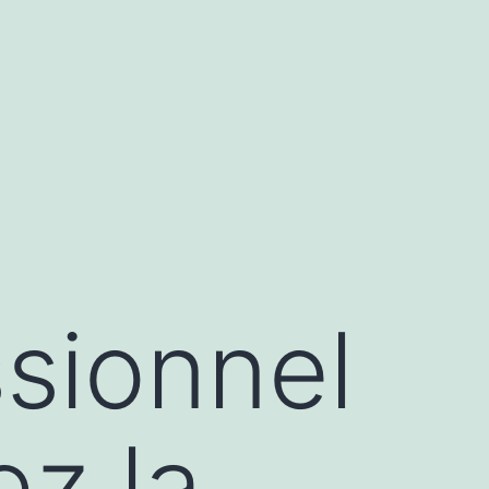
sionnel
ez la