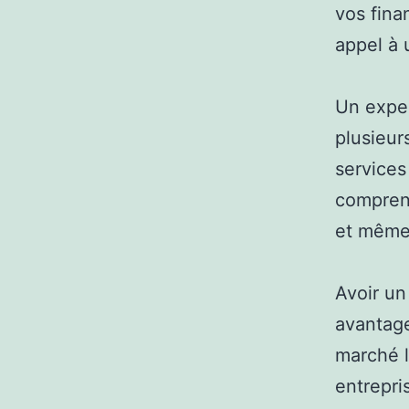
vos fina
appel à 
Un exper
plusieur
services 
comprenn
et même 
Avoir un
avantage
marché l
entrepris