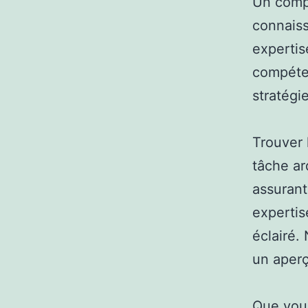
Un comp
connaiss
expertis
compéten
stratégi
Trouver 
tâche ar
assurant
expertis
éclairé. 
un aperç
Que vous