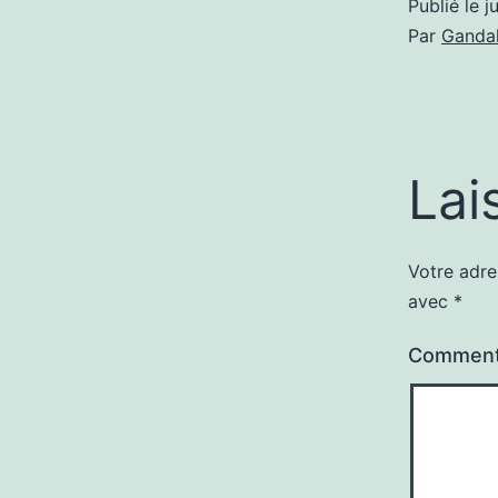
Publié le
j
Par
Gandal
Lai
Votre adre
avec
*
Comment