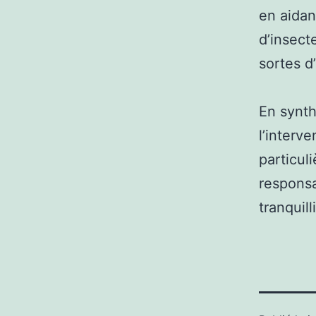
en aidan
d’insect
sortes d
En synth
l’interv
particul
responsa
tranquil