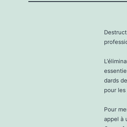
Destruct
professi
L’élimin
essentiel
dards de
pour les
Pour men
appel à 