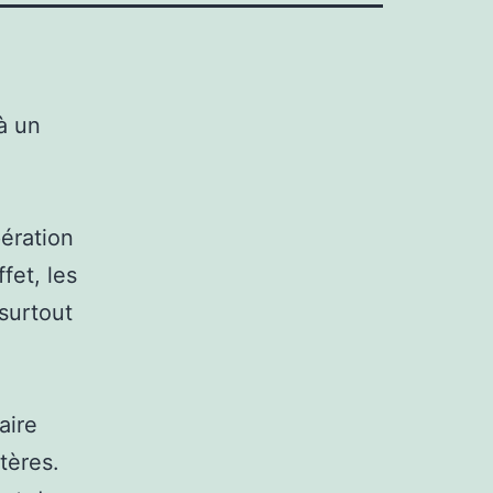
à un
pération
fet, les
surtout
aire
tères.