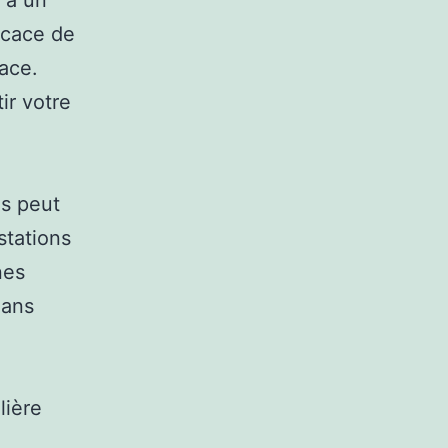
l à un
ficace de
ace.
ir votre
es peut
stations
nes
dans
lière