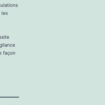
pulations
 les
ssite
igilance
e façon