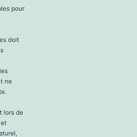
bles pour
es doit
es
les
et ne
te.
t lors de
 et
turel,