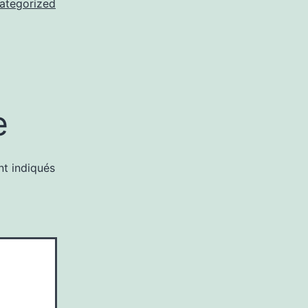
ategorized
e
nt indiqués