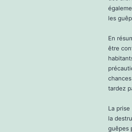
égalemen
les guêp
En résum
être con
habitant
précauti
chances 
tardez p
La prise
la destr
guêpes p