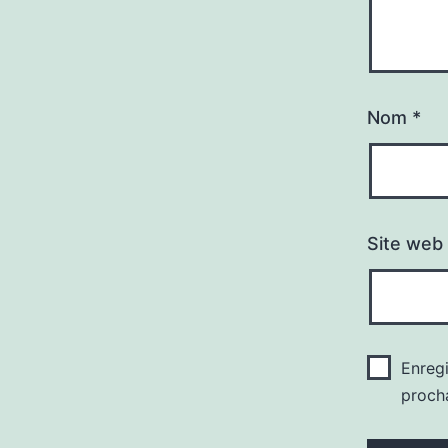
Nom
*
Site web
Enreg
proch