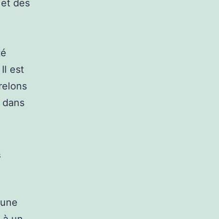
 et des
té
Il est
relons
e dans
s
 une