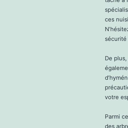
tâche à 
spéciali
ces nuis
N’hésite
sécurité
De plus,
égalemen
d’hyméno
précauti
votre es
Parmi ce
des arbr