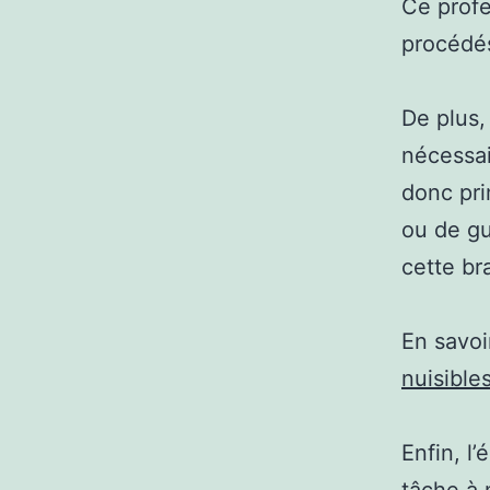
Ce profe
procédés
De plus,
nécessai
donc pri
ou de gu
cette br
En savoi
nuisible
Enfin, l