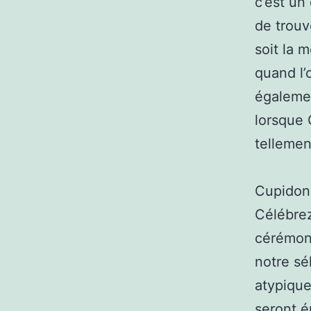
c’est un
de trouv
soit la 
quand l’
égalemen
lorsque 
tellemen
Cupidon 
Célébrez
cérémoni
notre sé
atypique
seront é