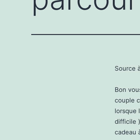
Source 
Bon vous
couple c
lorsque 
difficil
cadeau à