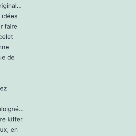
riginal…
s idées
 faire
celet
onne
que de
tez
éloigné…
e kiffer.
aux, en