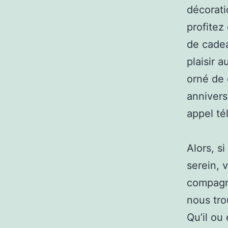
décorati
profitez
de cadea
plaisir 
orné de 
annivers
appel t
Alors, s
serein, v
compagn
nous tro
Qu’il ou