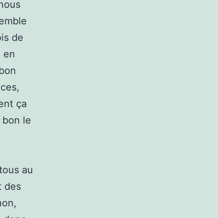
 nous
semble
ois de
c en
 bon
nces,
ent ça
 bon le
tous au
t des
non,