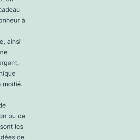
 cadeau
bonheur à
, ainsi
une
argent,
unique
 moitié.
 de
ion ou de
 sont les
idées de