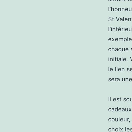
l’honneu
St Valen
l’intéri
exemple,
chaque 
initiale
le lien 
sera une
Il est so
cadeaux.
couleur, 
choix le