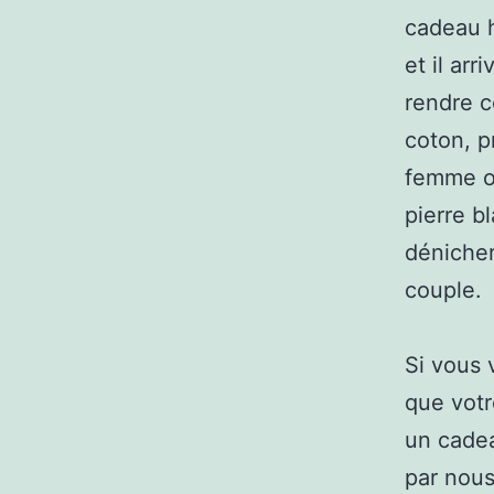
cadeau h
et il arr
rendre 
coton, pr
femme o
pierre 
dénicher
couple.
Si vous 
que votr
un cadea
par nous