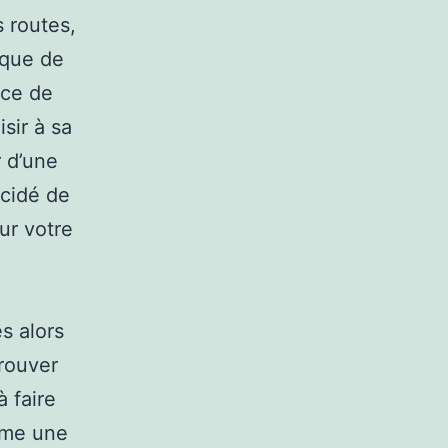
 routes,
isque de
oce de
isir à sa
 d’une
cidé de
ur votre
s alors
trouver
 faire
mme une