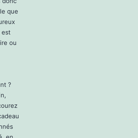
s donc
lle que
oureux
 est
ire ou
nt ?
in,
rcourez
 cadeau
onnés
é, en