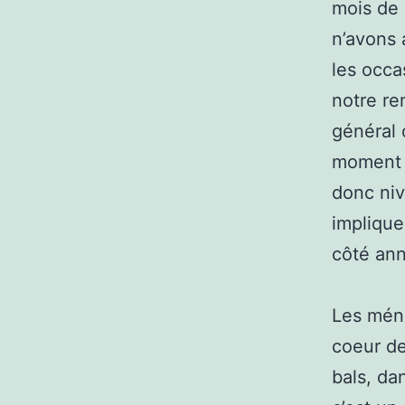
mois de 
n’avons 
les occa
notre re
général 
moment o
donc niv
implique
côté ann
Les ména
coeur d
bals, da