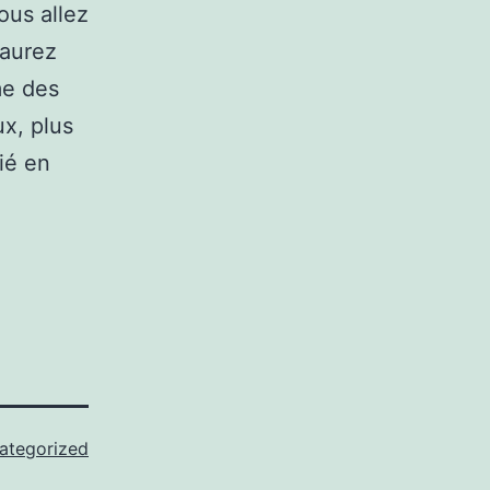
ous allez
’aurez
me des
x, plus
ié en
ategorized