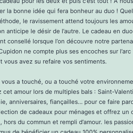
 cadeau pour les deux et puis c’est tout ! A nou
er la bonne idée qui fera bonheur au duo ! Que
méthode, le ravissement attend toujours les am
on anticipe le désir de l’autre. Le cadeau en duo
t consellé lorsque l’on découvre notre partena
Cupidon ne compte plus ses encoches sur l’arc
t vous avez su refaire vos sentiments.
vous a touché, ou a touché votre environneme
 cet amour lors de multiples bals : Saint-Valent
e, anniversaires, fiançailles… pour ce faire pa
lection de cadeaux pour ménages et offrez un
, hors du commun et rempli d’amour. les passi
mus de bénéficier un cadeau 100% personnalis