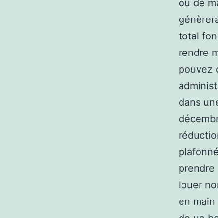
ou de ma
génèrera
total fo
rendre m
pouvez c
administ
dans une 
décembre
réductio
plafonn
prendre
louer no
en main 