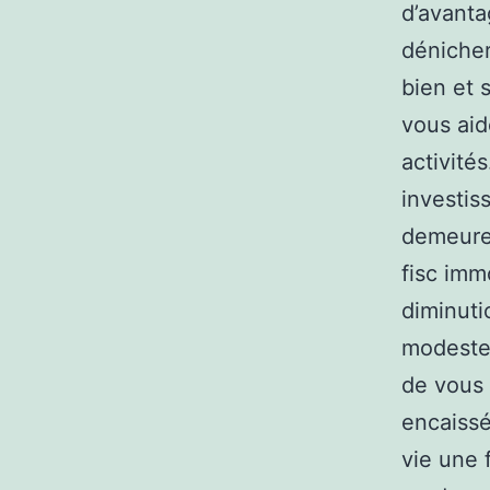
d’avanta
dénicher
bien et 
vous aid
activité
investiss
demeure 
fisc imm
diminuti
modeste 
de vous 
encaissé
vie une f