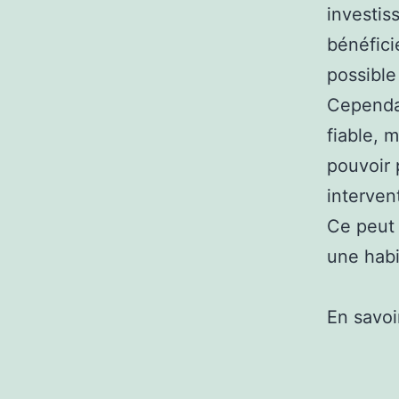
investis
bénéfici
possible
Cependan
fiable, 
pouvoir 
interven
Ce peut
une habi
En savoi