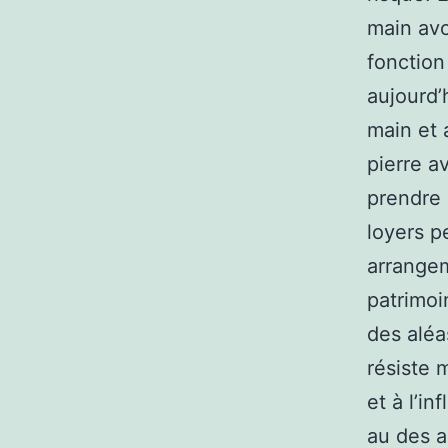
main avo
fonction
aujourd’
main et 
pierre a
prendre 
loyers p
arrangem
patrimoi
des aléa
résiste 
et à l’in
au des a