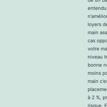
de un ba
entendu,
n’amélio
loyers d
main ass
cas oppo
votre ma
niveau t
bonne no
moins po
main c’e
placemen
à 2 %, p
risque. 