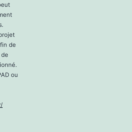
peut
ement
s.
projet
fin de
r de
tionné.
PAD ou
r/