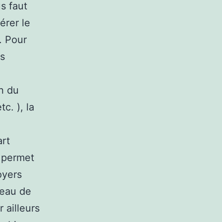
us faut
érer le
. Pour
ns
on du
c. ), la
art
f permet
oyers
veau de
r ailleurs