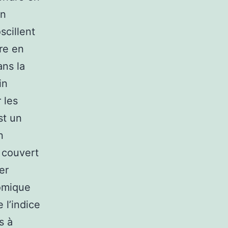
en
scillent
dre en
ans la
in
 les
st un
n
 couvert
er
nomique
 l’indice
s à