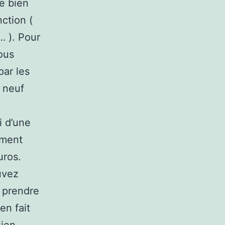
Le bien
ction (
… ). Pour
vous
par les
 neuf
i d’une
ement
uros.
uvez
, prendre
en fait