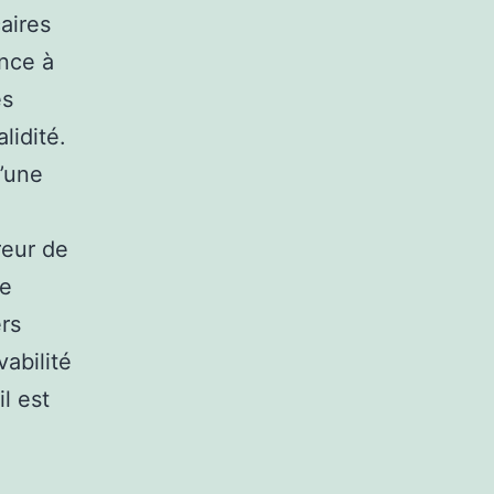
aires
nce à
es
lidité.
d’une
reur de
le
rs
abilité
l est