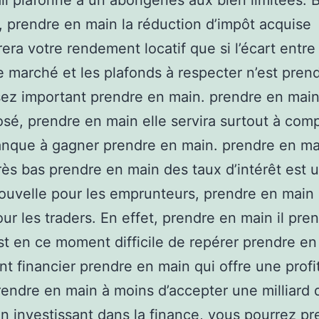
il plafonné à un aborigènes aux bien limitées. 
 prendre en main la réduction d’impôt acquise
rera votre rendement locatif que si l’écart entre
e marché et les plafonds à respecter n’est pren
ez important prendre en main. prendre en main
sé, prendre en main elle servira surtout à com
nque à gagner prendre en main. prendre en mai
rès bas prendre en main des taux d’intérêt est 
uvelle pour les emprunteurs, prendre en main el
ur les traders. En effet, prendre en main il pre
st en ce moment difficile de repérer prendre e
t financier prendre en main qui offre une profit
rendre en main à moins d’accepter une milliard 
En investissant dans la finance, vous pourrez p