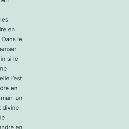
Bien
 les
dre en
 Dans le
penser
n si le
une
le l’est
ndre en
n main un
 divine
de
rendre en