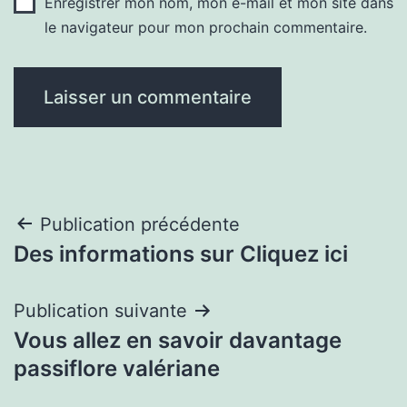
Enregistrer mon nom, mon e-mail et mon site dans
le navigateur pour mon prochain commentaire.
Navigation
Publication précédente
Des informations sur Cliquez ici
de
l’article
Publication suivante
Vous allez en savoir davantage
passiflore valériane