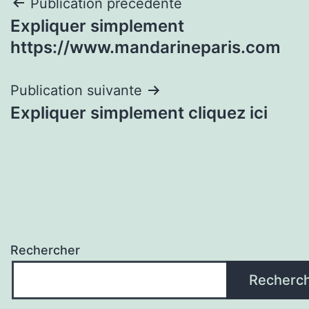
Navigation
Publication précédente
Expliquer simplement
de
https://www.mandarineparis.com
l’article
Publication suivante
Expliquer simplement cliquez ici
Rechercher
Recherc