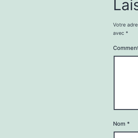
Lai
Votre adre
avec
*
Comment
Nom
*