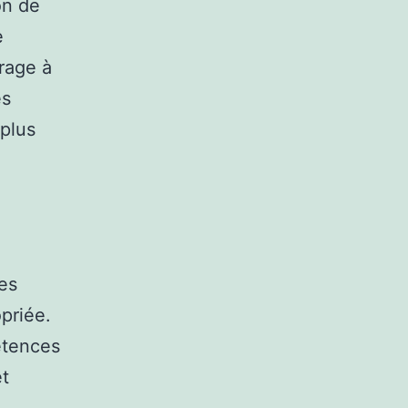
on de
e
rage à
es
plus
es
priée.
étences
et