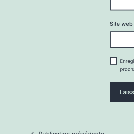
Site web
Enreg
proch