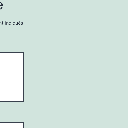
e
nt indiqués