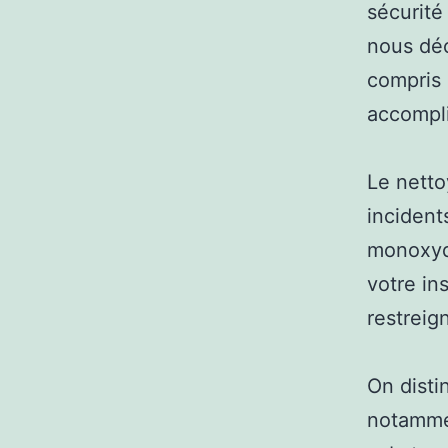
sécurité
nous déc
compris 
accompli
Le nett
incident
monoxyde
votre ins
restreig
On disti
notammen