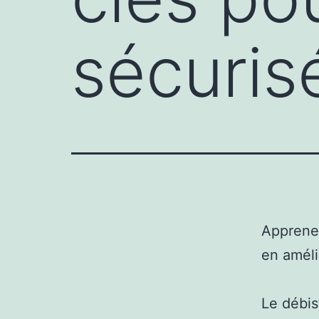
sécuris
Apprenez
en améli
Le débis