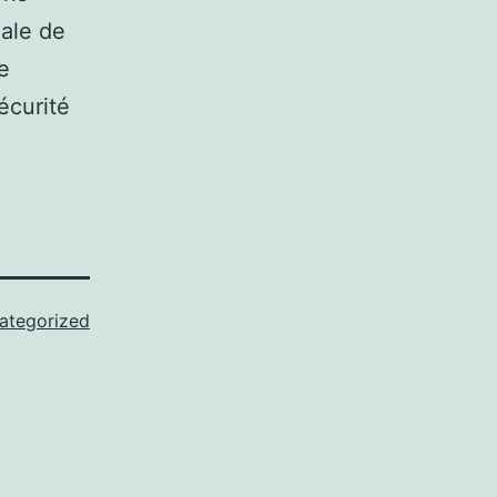
male de
e
écurité
ategorized