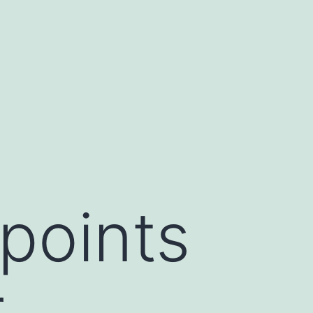
points
r