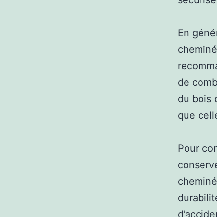
sécurisé
En génér
cheminée
recomman
de comb
du bois
que cell
Pour con
conserve
cheminée
durabili
d’accide