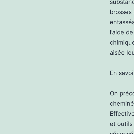
substanc
brosses 
entassés
l’aide d
chimique
aisée le
En savoi
On préco
cheminée
Effectiv
et outil