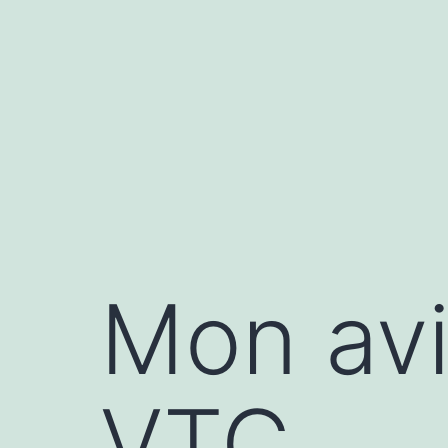
Aller
au
contenu
Mon avi
VTC