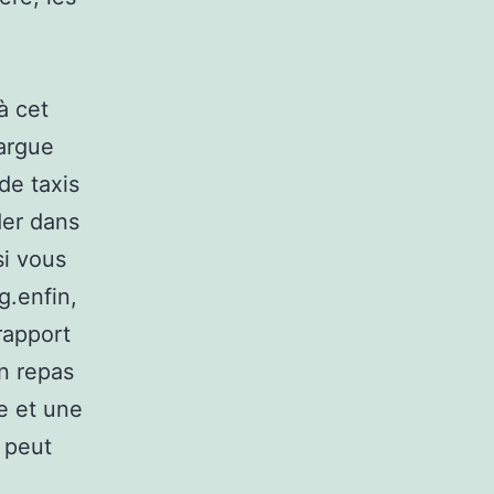
à cet
targue
de taxis
der dans
si vous
g.enfin,
rapport
n repas
e et une
 peut