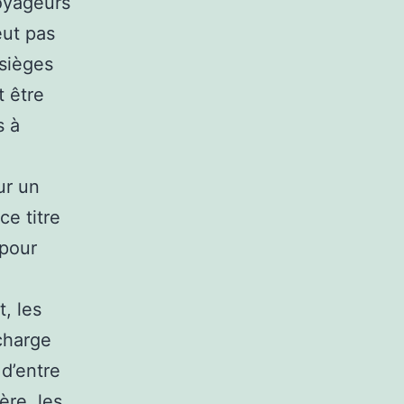
voyageurs
eut pas
 sièges
t être
s à
ur un
ce titre
 pour
, les
charge
 d’entre
ère, les