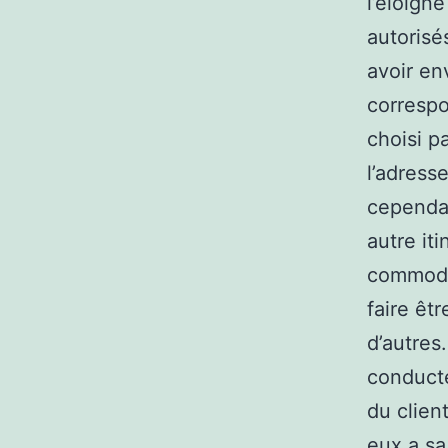
l’éloign
autorisés
avoir en
correspo
choisi pa
l’adresse
cependan
autre iti
commode 
faire êt
d’autres
conducte
du clien
eux a sa