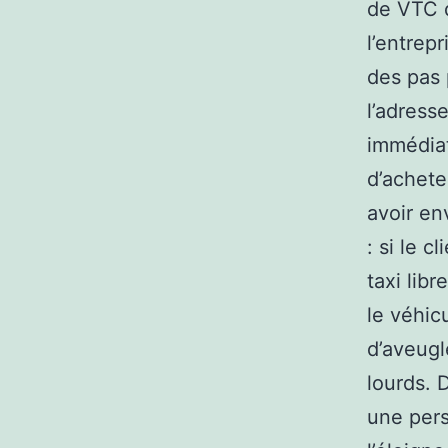
de VTC q
l’entrep
des pas 
l’adresse
immédiat
d’achete
avoir en
: si le 
taxi libr
le véhic
d’aveugl
lourds. 
une pers