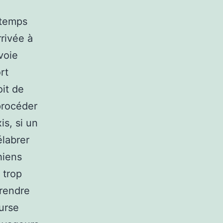
 temps
rrivée à
nvoie
rt
oit de
 procéder
is, si un
délabrer
hiens
 trop
prendre
ourse