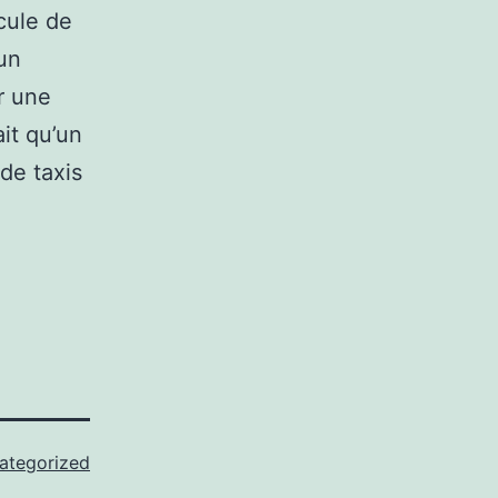
cule de
’un
r une
it qu’un
de taxis
ategorized