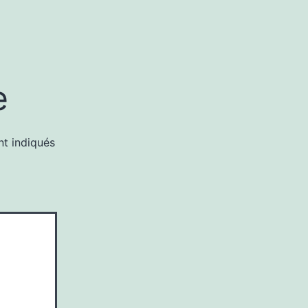
e
nt indiqués