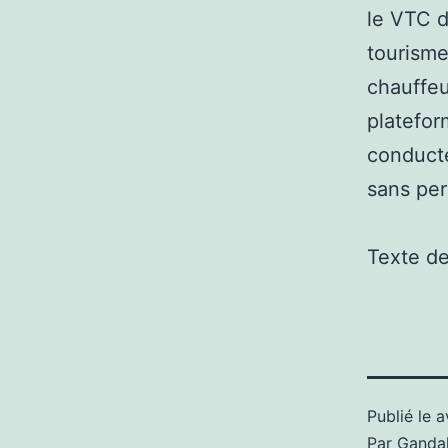
le VTC d
tourisme
chauffeu
platefor
conducte
sans per
Texte d
Publié le
a
Par
Gandal