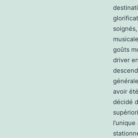
destinat
glorific
soignés, 
musicale
goûts mu
driver e
descendr
générale
avoir ét
décidé d
supériori
l’unique
stationn