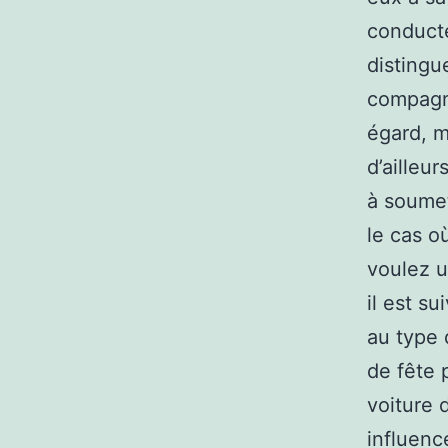
conducte
distingu
compagni
égard, m
d’ailleu
à soumet
le cas o
voulez un
il est s
au type 
de fête 
voiture 
influenc