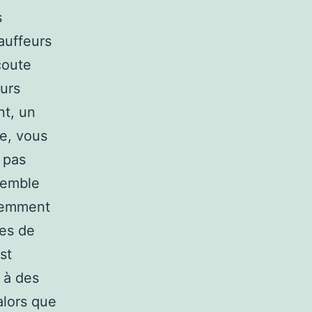
s
auffeurs
écoute
eurs
nt, un
te, vous
 pas
semble
écemment
res de
st
 à des
alors que