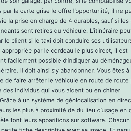
e de son garage. par contre, si le comptabilise 
 par la carte grise le offre l’opportunité, il ne p
vie la prise en charge de 4 durables, sauf si les
ndants sont retirés du véhicule. L’itinéraire peu
r le client si le taxi doit conduire ses utilisateur
 appropriée par le cordeau le plus direct, il est
t facilement possible d’indiquer au déménage
néraire. Il doit ainsi s’y abandonner. Vous êtes à 
de faire arrêter le véhicule en route de route
re des individus qui vous aident ou en chiner
.Grâce à un système de géolocalisation en direct
urs les plus à proximité de du lieu d’usage en 
tèle font leurs apparitions sur software. Chacun
 petite fiche descriptive avec sa image. Et nagu