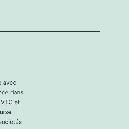
e avec
ance dans
e VTC et
urse
 sociétés