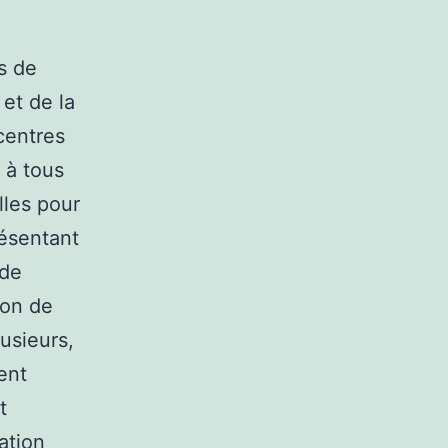
s de
et de la
centres
 à tous
lles pour
résentant
 de
ion de
usieurs,
ent
t
ation