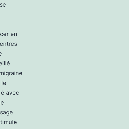
ise
rcer en
centres
e
illé
 migraine
 le
ué avec
de
ssage
stimule