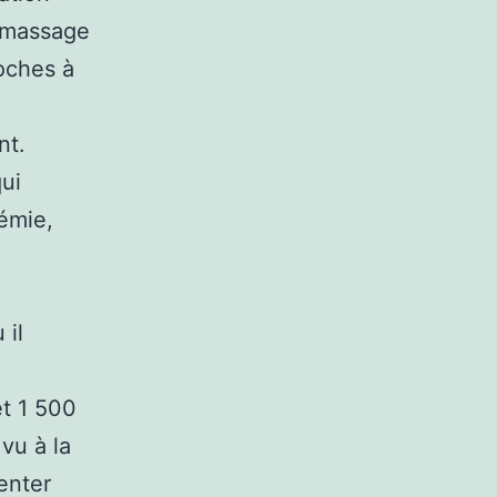
u massage
oches à
nt.
qui
émie,
 il
n
et 1 500
 vu à la
enter