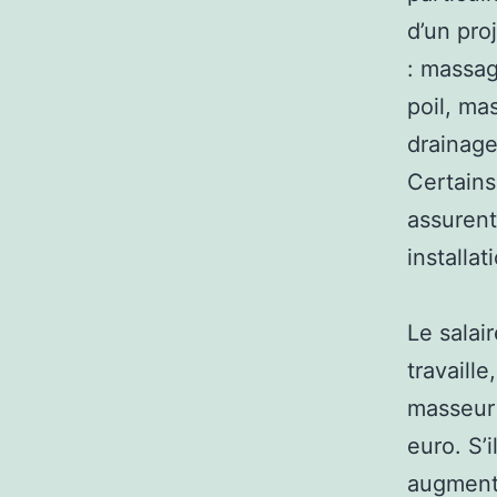
d’un pro
: massag
poil, ma
drainage
Certains
assurent
installa
Le salai
travaill
masseur 
euro. S’
augment