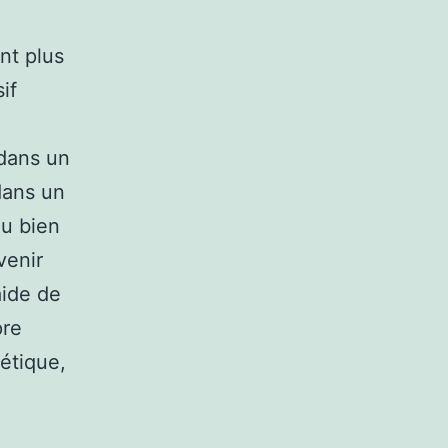
nt plus
if
 dans un
dans un
ou bien
venir
aide de
pre
étique,