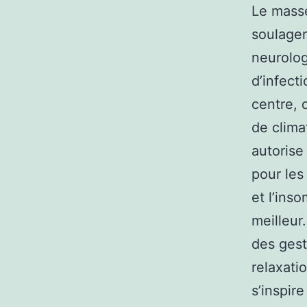
Le masse
soulager
neurolog
d’infect
centre, 
de clima
autorise
pour les
et l’ins
meilleur
des gest
relaxati
s’inspir