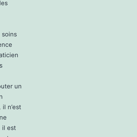
les
 soins
ience
aticien
s
outer un
n
il n’est
une
il est