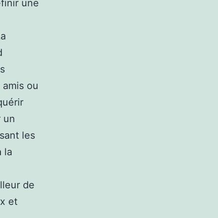
finir une
La
d
es
, amis ou
quérir
r un
sant les
 la
illeur de
x et