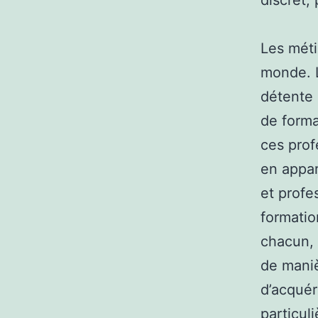
discret,
Les méti
monde. L
détente 
de forma
ces prof
en appar
et profe
formatio
chacun, 
de maniè
d’acquér
particul