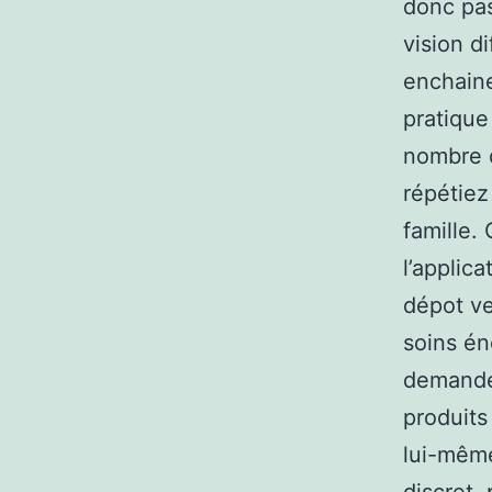
donc pas
vision d
enchaine
pratique
nombre d
répétiez
famille.
l’applic
dépot ve
soins én
demande.
produits 
lui-même