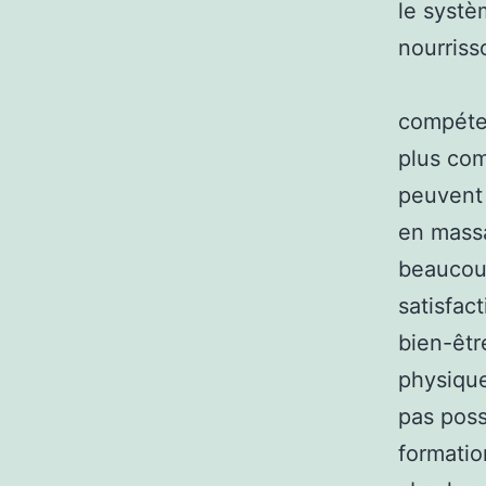
le systè
nourriss
compéten
plus com
peuvent 
en massa
beaucoup
satisfac
bien-êtr
physique
pas poss
formatio