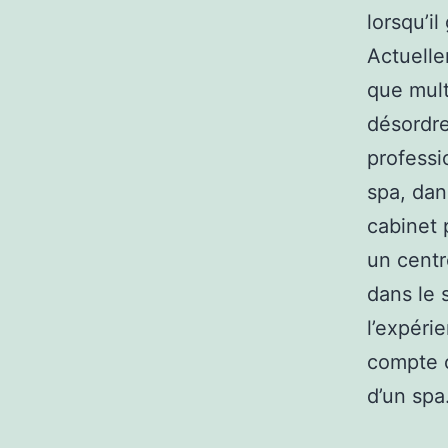
lorsqu’i
Actuelle
que mult
désordre
professi
spa, dan
cabinet 
un centr
dans le 
l’expérie
compte o
d’un sp