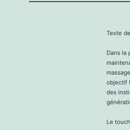
Texte d
Dans la 
maintena
massage f
objectif
des inst
générati
Le touch