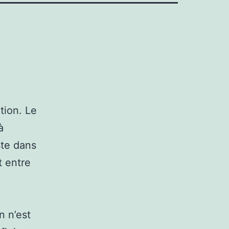
tion. Le
à
ste dans
t entre
n n’est