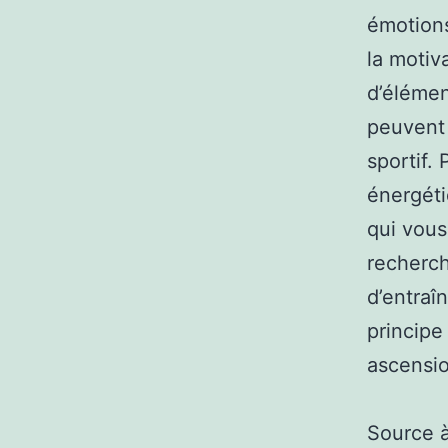
émotions
la motiv
d’élémen
peuvent
sportif.
énergéti
qui vous
recherch
d’entraî
principe
ascensio
Source 