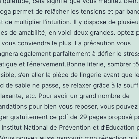
a quiétude, cela signifie que vous méditez bien.
e yoga permet de relâcher les tensions et par ban
 de multiplier l’intuition. Il y dispose de plusieu
es de amabilité, en voici deux grandes. optez 
i vous conviendra le plus. La précaution vous
nera également parfaitement à défier le stress
 fatigue et l’énervement.Bonne literie, sombrer t
sible, s’en aller la pièce de lingerie avant que l
 de sable ne passe, se relaxer grâce à la souff
elaxante, etc. Pour avoir un grand nombre de
ndations pour bien vous reposer, vous pouvez
ger gratuitement ce pdf de 29 pages proposé p
( Institut National de Prévention et d’Education 
 Vous pouvez aussi parcourir mon rédaction qui