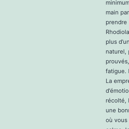
minimum 
main par
prendre 
Rhodiola
plus d’u
naturel,
prouvés, 
fatigue.
La empre
d’émotio
récolté, 
une bonn
où vous 