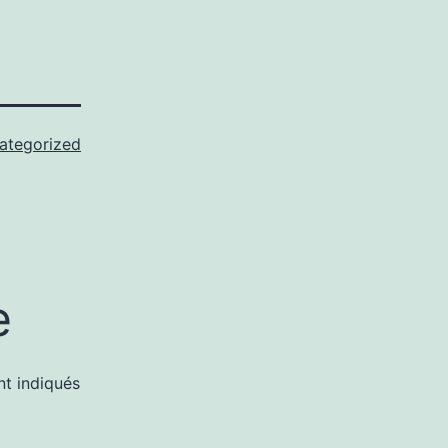
ategorized
e
nt indiqués