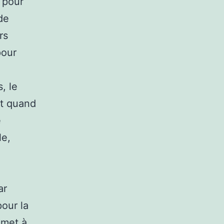
 pour
de
rs
pour
, le
ôt quand
e
le,
ar
pour la
 met à