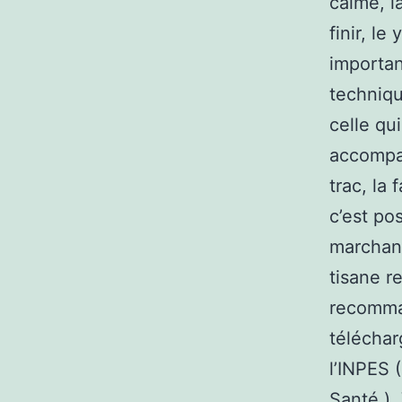
calme, l
finir, l
important
techniqu
celle qu
accompag
trac, la
c’est pos
marchand
tisane r
recomma
téléchar
l’INPES 
Santé ).