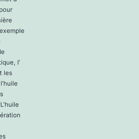
 pour
ière
r exemple
e
de
ique, l’
t les
l’huile
es
L’huile
pération
es