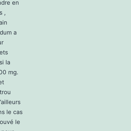
ndre en
s ,
ain
édum a
ur
ets
i la
600 mg.
et
 trou
’ailleurs
ns le cas
rouvé le