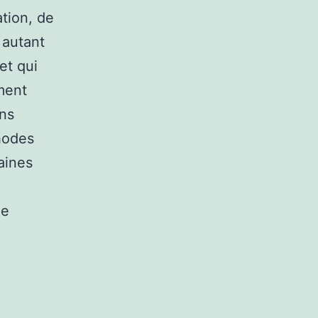
tion, de
 autant
et qui
ment
ins
hodes
aines
le