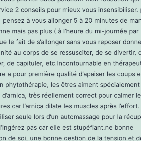
rvice 2 conseils pour mieux vous insensibiliser.
, pensez à vous allonger 5 à 20 minutes de man
nne mais pas plus ( à l’heure du mi-journée pa
que le fait de s’allonger sans vous reposer donn
unité au corps de se ressusciter, de se divertir, 
r, de capituler, etc.Incontournable en thérapeut
ire a pour première qualité d’apaiser les coups e
n phytothérapie, les êtres aiment spécialement 
 d’arnica, très réellement correct pour calmer l
es car l’arnica dilate les muscles après l’effort. 
tiliser seule lors d’un automassage pour la récu
l’ingérez pas car elle est stupéfiant.ne bonne
ion de soi, une bonne gestion de la tension et d