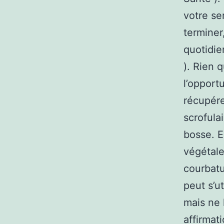
votre se
terminer
quotidie
). Rien 
l’opport
récupére
scrofula
bosse. E
végétale
courbatur
peut s’u
mais ne 
affirmat