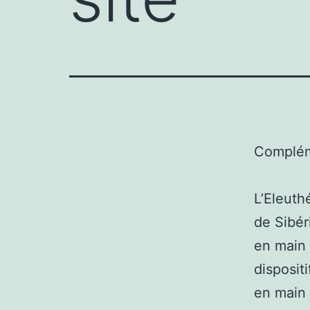
Complém
L’Eleuth
de Sibér
en main 
disposit
en main