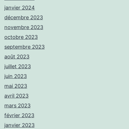
janvier 2024
décembre 2023
novembre 2023
octobre 2023
septembre 2023
août 2023
juillet 2023
juin 2023
mai 2023
avril 2023
mars 2023
février 2023
janvier 2023