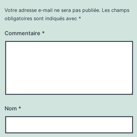
Votre adresse e-mail ne sera pas publiée.
Les champs
obligatoires sont indiqués avec
*
Commentaire
*
Nom
*