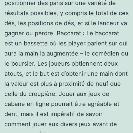
positionner des paris sur une variété de
résultats possibles, y compris le total de ces
dés, les positions de dés, et si le lanceur va
gagner ou perdre. Baccarat : Le baccarat
est un bassette où les player parient sur qui
aura la main la augmentée – le comédien ou
le boursier. Les joueurs obtiennent deux
atouts, et le but est d’obtenir une main dont
la valeur est plus à proximité de neuf que
celle du croupière. Jouer aux jeux de
cabane en ligne pourrait être agréable et
dent, mais il est impératif de savoir
comment jouer aux divers jeux avant de