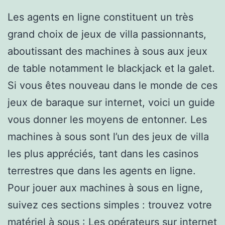
Les agents en ligne constituent un très
grand choix de jeux de villa passionnants,
aboutissant des machines à sous aux jeux
de table notamment le blackjack et la galet.
Si vous êtes nouveau dans le monde de ces
jeux de baraque sur internet, voici un guide
vous donner les moyens de entonner. Les
machines à sous sont l’un des jeux de villa
les plus appréciés, tant dans les casinos
terrestres que dans les agents en ligne.
Pour jouer aux machines à sous en ligne,
suivez ces sections simples : trouvez votre
matériel à sous : Les opérateurs sur internet