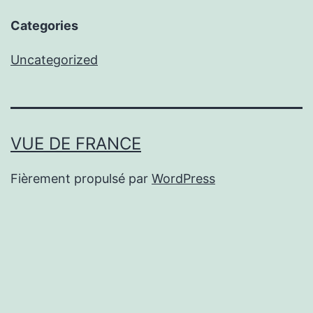
Categories
Uncategorized
VUE DE FRANCE
Fièrement propulsé par
WordPress