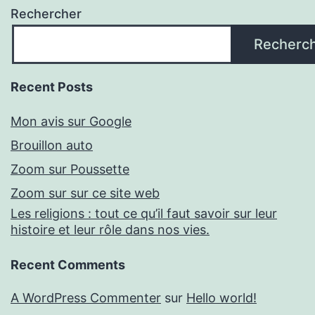
Rechercher
Recherc
Recent Posts
Mon avis sur Google
Brouillon auto
Zoom sur Poussette
Zoom sur sur ce site web
Les religions : tout ce qu’il faut savoir sur leur
histoire et leur rôle dans nos vies.
Recent Comments
A WordPress Commenter
sur
Hello world!