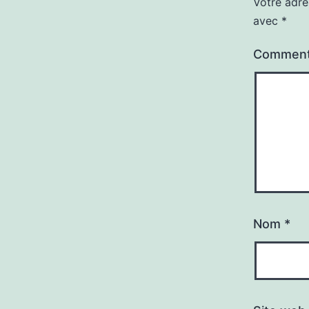
Votre adre
avec
*
Comment
Nom
*