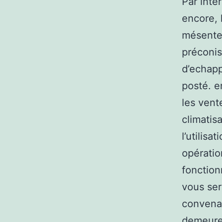
Par inter
encore, 
mésenten
préconise
d’echapp
posté. e
les vent
climatis
l’utilisa
opératio
fonction
vous ser
convenab
demeure