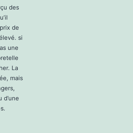
rçu des
’il
prix de
élevé. si
pas une
retelle
her. La
ée, mais
ngers,
u d’une
s.