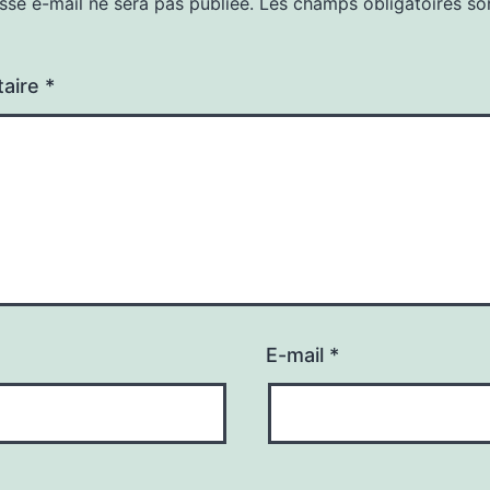
sse e-mail ne sera pas publiée.
Les champs obligatoires so
aire
*
E-mail
*