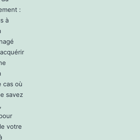
ement :
es à
n
énagé
acquérir
ne
n
e cas où
ne savez
,
 pour
de votre
à