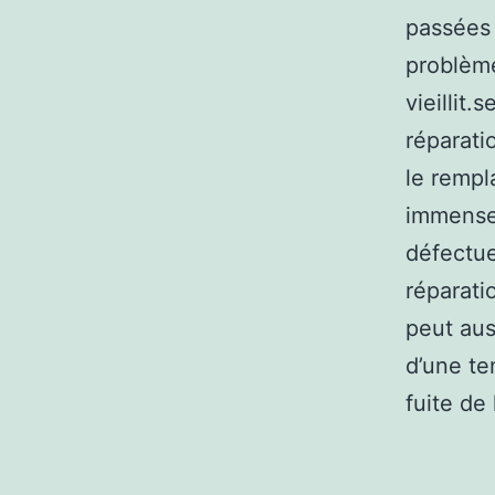
passées 
problème
vieillit
réparati
le rempl
immense 
défectue
réparati
peut aus
d’une te
fuite de