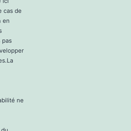
 ici
e cas de
n en
s
s pas
évelopper
es.La
bilité ne
 du