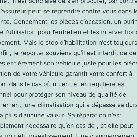
net, il est donc aisé de s’en procurer, par contre
l’assureur peut se reprendre contre vous dans l
te. Concernant les pièces d’occasion, un puri
 l’utilisation pour l’entretien et les intervention
ement. Mais le stop d’habilitation n’est toujour
nfin, le reporter souviens qu’il est interdit de d
es entièrement son véhicule juste pour les pièc
ation de votre véhicule garantit votre confort à
tion. dans le cas où un entretien reguliere est
nnel pour protéger son niveau de qualité de
nement, une climatisation qui a dépassé sa dura
a plus d’aucune valeur. Sa réparation n’est
lement nécessaire qu’en cas de , et elle peut
r un petit investissement. Une commencement