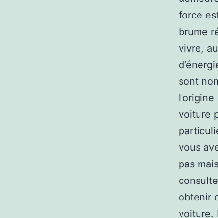
force es
brume ré
vivre, a
d’énergi
sont nom
l’origin
voiture p
particul
vous ave
pas mais
consulte
obtenir 
voiture.