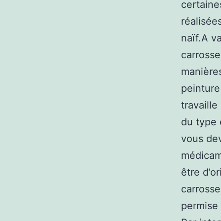
certaine
réalisée
naïf.A v
carrosse
manières
peinture
travaille
du type 
vous dev
médicame
être d’or
carrosse
permise e