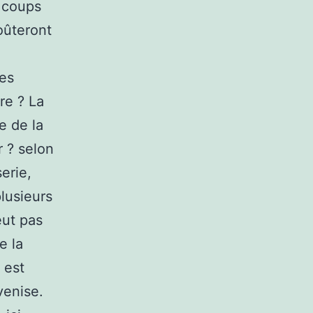
s coups
coûteront
tes
re ? La
e de la
ur ? selon
erie,
lusieurs
eut pas
e la
 est
venise.