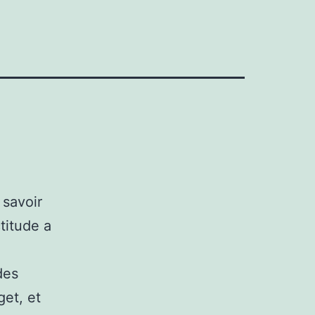
 savoir
ctitude a
 des
get, et