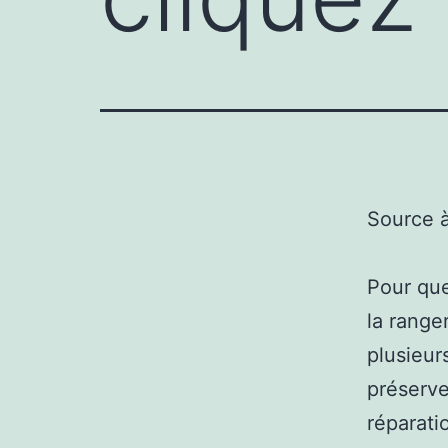
Source 
Pour que
la ranger
plusieur
préserver
réparati