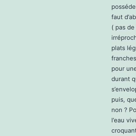
posséder
faut d’a
( pas de
irréproc
plats lé
franches
pour une
durant q
s’envelo
puis, qu
non ? Po
l’eau viv
croquant