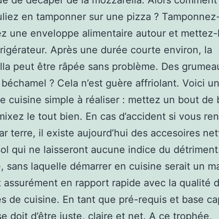
é de décaper de la mozzarella. Alors comment f
liez en tamponner sur une pizza ? Tamponnez-
z une enveloppe alimentaire autour et mettez-
frigérateur. Après une durée courte environ, la
lla peut être râpée sans problème. Des grumea
 béchamel ? Cela n’est guère affriolant. Voici 
e cuisine simple à réaliser : mettez un bout de
 mixez le tout bien. En cas d’accident si vous re
par terre, il existe aujourd’hui des accesoires ne
sol qui ne laisseront aucune indice du détriment
e, sans laquelle démarrer en cuisine serait un m
t assurément en rapport rapide avec la qualité 
 de cuisine. En tant que pré-requis et base cap
e doit d’être juste, claire et net. A ce trophée,