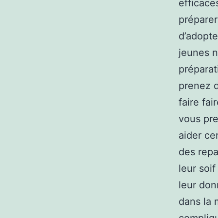
efficaces
préparer
d’adopte
jeunes ne
préparat
prenez d
faire fa
vous pre
aider ce
des repa
leur soi
leur don
dans la 