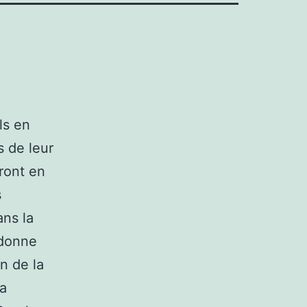
ls en
s de leur
ront en
s
ans la
 donne
on de la
la