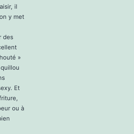
sir, il
’on y met
r des
cellent
chouté »
nquillou
ns
exy. Et
riture,
peur ou à
bien