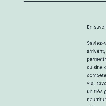
En savoi
Saviez-v
arrivent
permettr
cuisine d
compéten
vie; sav
un très 
nourritu