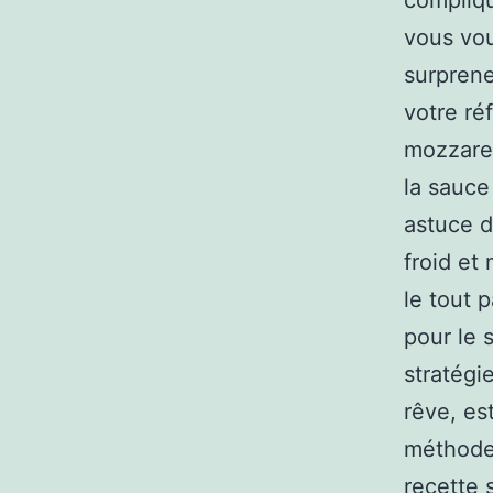
compliqu
vous vou
surprene
votre ré
mozzare
la sauce
astuce d
froid et
le tout 
pour le 
stratégi
rêve, es
méthodes
recette s