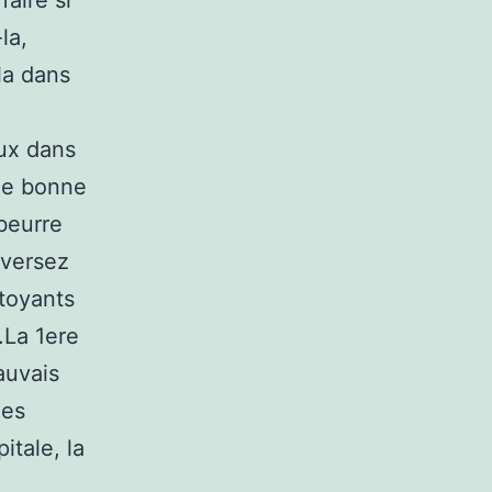
aire si
la,
la dans
ux dans
une bonne
 beurre
nversez
ttoyants
.La 1ere
auvais
des
itale, la