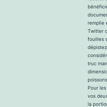
bénéfici
document
remplie 
Twitter 
fouilles
dépistez
considér
truc mar
dimensio
poissons
Pour les
vos deux
la porti