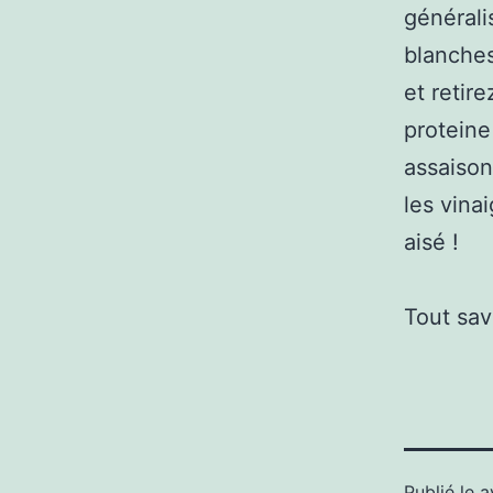
générali
blanches
et retire
proteine
assaison
les vina
aisé !
Tout sav
Publié le
a