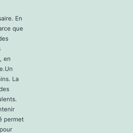
aire. En
parce que
 des
s
, en
ne.Un
ins. La
 des
ulents.
ntenir
ré permet
 pour