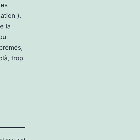
des
tion ),
e la
 ou
écrémés,
olà, trop
ategorized