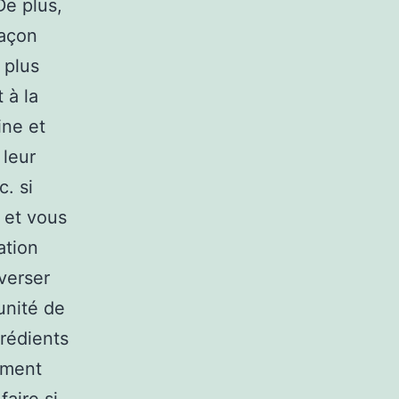
De plus,
façon
 plus
 à la
ine et
 leur
c. si
 et vous
ation
verser
unité de
grédients
ement