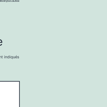
e
nt indiqués