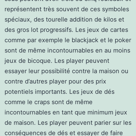
représentent très souvent de ces symboles
spéciaux, des tourelle addition de kilos et
des gros lot progressifs. Les jeux de cartes
comme par exemple le blackjack et le poker
sont de même incontournables en au moins
jeux de bicoque. Les player peuvent
essayer leur possibilité contre la maison ou
contre d’autres player pour des prix
potentiels importants. Les jeux de dés
comme le craps sont de même
incontournables en tant que minimum jeux
de maison. Les player peuvent parier sur les
conséquences de dés et essayer de faire