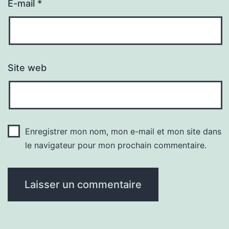
E-mail
*
Site web
Enregistrer mon nom, mon e-mail et mon site dans
le navigateur pour mon prochain commentaire.