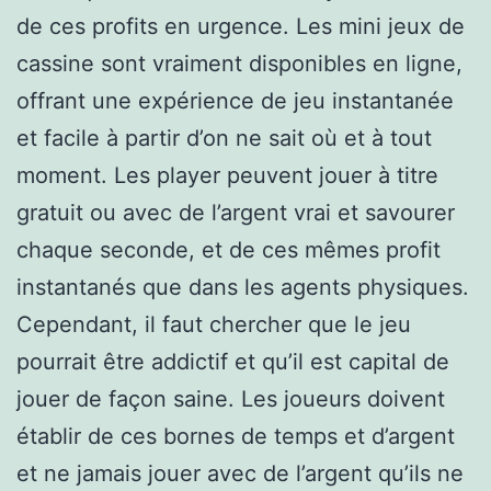
de ces profits en urgence. Les mini jeux de
cassine sont vraiment disponibles en ligne,
offrant une expérience de jeu instantanée
et facile à partir d’on ne sait où et à tout
moment. Les player peuvent jouer à titre
gratuit ou avec de l’argent vrai et savourer
chaque seconde, et de ces mêmes profit
instantanés que dans les agents physiques.
Cependant, il faut chercher que le jeu
pourrait être addictif et qu’il est capital de
jouer de façon saine. Les joueurs doivent
établir de ces bornes de temps et d’argent
et ne jamais jouer avec de l’argent qu’ils ne