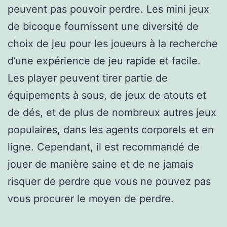
peuvent pas pouvoir perdre. Les mini jeux
de bicoque fournissent une diversité de
choix de jeu pour les joueurs à la recherche
d’une expérience de jeu rapide et facile.
Les player peuvent tirer partie de
équipements à sous, de jeux de atouts et
de dés, et de plus de nombreux autres jeux
populaires, dans les agents corporels et en
ligne. Cependant, il est recommandé de
jouer de manière saine et de ne jamais
risquer de perdre que vous ne pouvez pas
vous procurer le moyen de perdre.