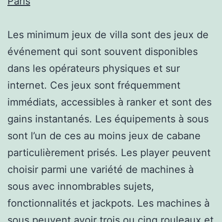
Paris
Les minimum jeux de villa sont des jeux de
événement qui sont souvent disponibles
dans les opérateurs physiques et sur
internet. Ces jeux sont fréquemment
immédiats, accessibles à ranker et sont des
gains instantanés. Les équipements à sous
sont l’un de ces au moins jeux de cabane
particulièrement prisés. Les player peuvent
choisir parmi une variété de machines à
sous avec innombrables sujets,
fonctionnalités et jackpots. Les machines à
sous peuvent avoir trois ou cinq rouleaux et