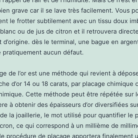
l’appel de l’air et de l’humidité. Mais ce n’est en
bien grave car il se lave très facilement. Vous 
t le frotter subtilement avec un tissu doux im
 blanc ou de jus de citron et il retrouvera direc
t d’origine. dès le terminal, une bague en argen
 pratiquement aucun défaut.
ge de l’or est une méthode qui revient à dépos
che d’or 14 ou 18 carats, par placage chimique 
himique. Cette méthode peut être répétée sur l
re à obtenir des épaisseurs d’or diversifiées sur
de la joaillerie, le mot utilisé pour quantifier le
icron, ce qui correspond à un millième de millim
e procédure de placage apportera finalement 