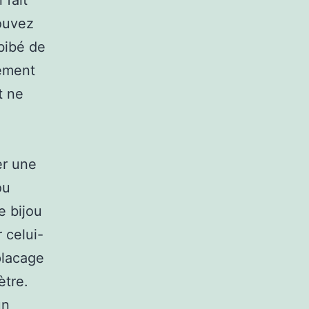
 fait
pouvez
bibé de
tement
t ne
er une
ou
e bijou
 celui-
 placage
ètre.
un