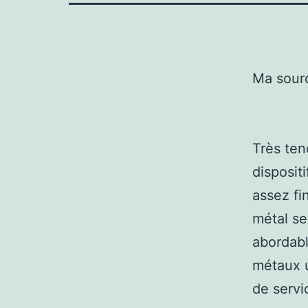
Ma sour
Très ten
disposit
assez fi
métal se
abordabl
métaux u
de servi