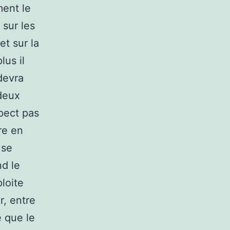
ment le
 sur les
et sur la
lus il
devra
 deux
spect pas
re en
 se
nd le
loite
r, entre
e que le