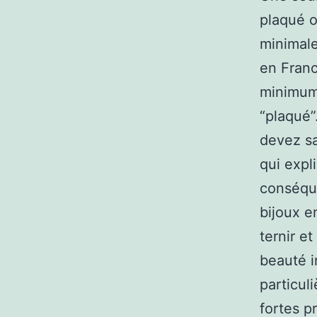
plaqué o
minimale
en Franc
minimum 
“plaqué”
devez sa
qui expl
conséque
bijoux e
ternir et
beauté in
particul
fortes p