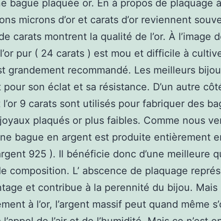
e bague plaquée or. En à propos de plaquage à l
ons microns d’or et carats d’or reviennent souv
e carats montrent la qualité de l’or. À l’image 
 l’or pur ( 24 carats ) est mou et difficile à cultive
st grandement recommandé. Les meilleurs bijou
nt pour son éclat et sa résistance. D’un autre côté
t l’or 9 carats sont utilisés pour fabriquer des b
 joyaux plaqués or plus faibles. Comme nous v
 une bague en argent est produite entièrement e
argent 925 ). Il bénéficie donc d’une meilleure q
e composition. L’ abscence de plaquage repré
ntage et contribue à la perennité du bijou. Mais
ement à l’or, l’argent massif peut quand même s