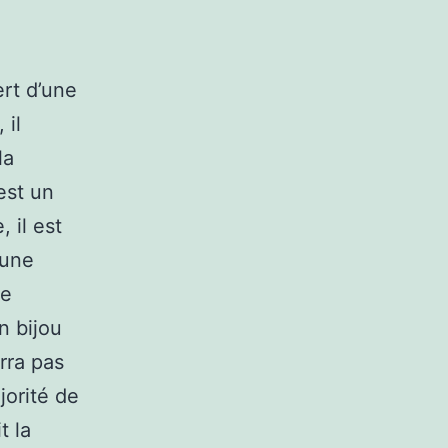
ert d’une
 il
la
est un
 il est
 une
Le
n bijou
rra pas
jorité de
t la