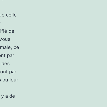
ue celle
r
ifié de
 Vous
imale, ce
ont par
e des
ront par
s ou leur
 y a de