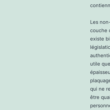
contienn
Les non-
couche d
existe b
législat
authentiq
utile qu
épaisseu
plaquage
qui ne r
être qua
personne