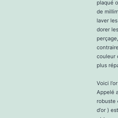
plaqué o
de milli
laver le
dorer le
perçage,
contrair
couleur o
plus rép
Voici l’o
Appelé au
robuste 
d’or ) es