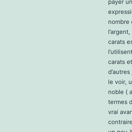
payer un
expressi
nombre d
l’argent,
carats e
l’utilise
carats e
d’autres
le voir,
noble ( 
termes d
vrai ava
contrair