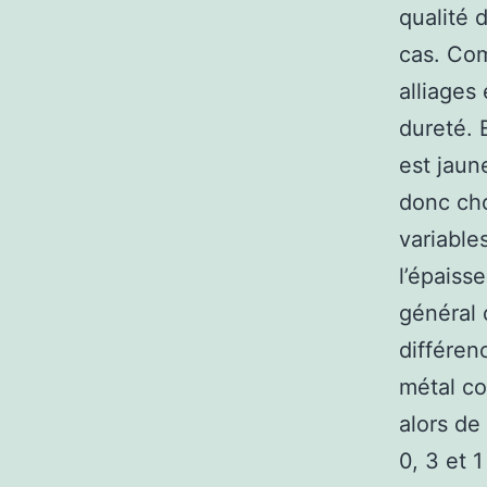
qualité 
cas. Com
alliages 
dureté. 
est jaun
donc cho
variable
l’épaiss
général 
différen
métal co
alors de 
0, 3 et 