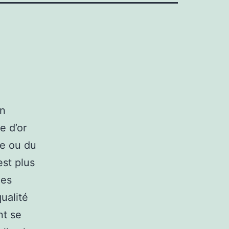
un
e d’or
ue ou du
est plus
les
qualité
nt se