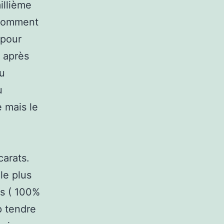
illième
r comment
 pour
s après
au
u
e mais le
 carats.
 le plus
ts ( 100%
op tendre