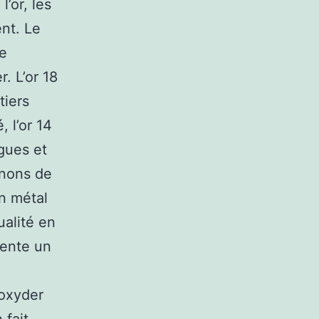
’or, les
ent. Le
de
r. L’or 18
tiers
, l’or 14
agues et
enons de
n métal
ualité en
sente un
’oxyder