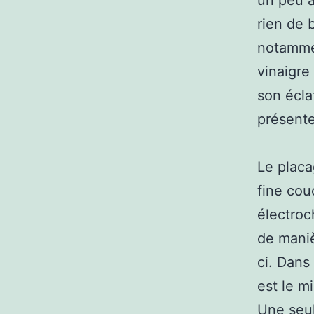
un peu à 
rien de 
notammen
vinaigre
son écla
présente
Le placa
fine cou
électroc
de maniè
ci. Dans 
est le m
Une seul