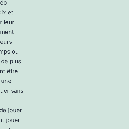
déo
ix et
r leur
rment
leurs
emps ou
 de plus
nt être
t une
jouer sans
 de jouer
nt jouer