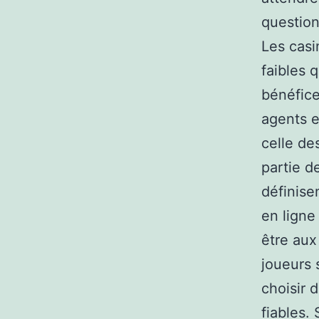
question
Les casi
faibles 
bénéfice
agents e
celle de
partie d
définise
en ligne
être aux
joueurs 
choisir 
fiables.