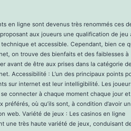
ts en ligne sont devenus très renommés ces d
proposant aux joueurs une qualification de jeu 
 technique et accessible. Cependant, bien ce q
rnet, on trouve des bienfaits et des faiblesses à
er avant de être aux prises dans la catégorie d
net. Accessibilité : L’un des principaux points po
s sur internet est leur intelligibilité. Les joueur
 se connecter à chaque moment chaque jour et 
x préférés, où qu’ils sont, à condition d’avoir u
n web. Variété de jeux : Les casinos en ligne
t une très haute variété de jeux, conduisant d