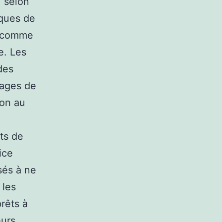
 selon
sques de
l comme
e. Les
des
pages de
ion au
ts de
ice
isés à ne
 les
prêts à
eurs