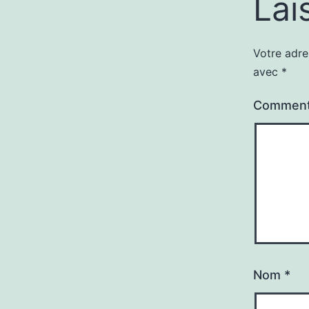
Lai
Votre adre
avec
*
Comment
Nom
*