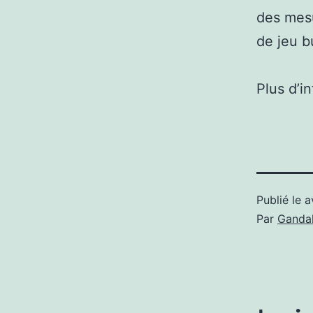
des mesu
de jeu b
Plus d’i
Publié le
a
Par
Gandal