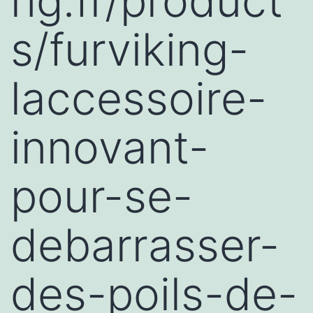
ng.fr/product
s/furviking-
laccessoire-
innovant-
pour-se-
debarrasser-
des-poils-de-