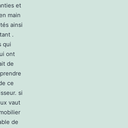
nties et
 en main
tés ainsi
tant .
s qui
ui ont
ait de
 prendre
 de ce
sseur. si
eux vaut
mobilier
able de