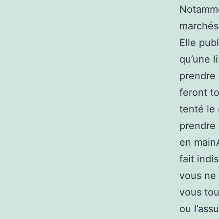
Notammen
marchés 
Elle pub
qu’une l
prendre 
feront t
tenté le
prendre 
en mainA
fait indi
vous ne 
vous tou
ou l’ass