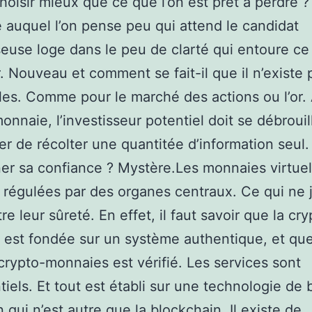
hoisir mieux que ce que l’on est prêt à perdre ?
 auquel l’on pense peu qui attend le candidat
seuse loge dans le peu de clarté qui entoure ce 
r. Nouveau et comment se fait-il que il n’existe
bles. Comme pour le marché des actions ou l’or.
onnaie, l’investisseur potentiel doit se débrouil
er de récolter une quantitée d’information seul.
er sa confiance ? Mystère.Les monnaies virtuel
 régulées par des organes centraux. Ce qui ne 
re leur sûreté. En effet, il faut savoir que la cry
 est fondée sur un système authentique, et qu
crypto-monnaies est vérifié. Les services sont
tiels. Et tout est établi sur une technologie de 
n qui n’est autre que la blockchain. Il existe de