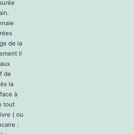
ssurée
ain.
nnaie
trées
ge de la
vement il
faux
if de
ès la
 face à
e tout
ivre ( ou
caire :