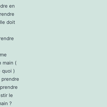
ndre en
prendre
le doit
prendre
rme
 main (
 quoi )
e prendre
 prendre
tir le
main ?