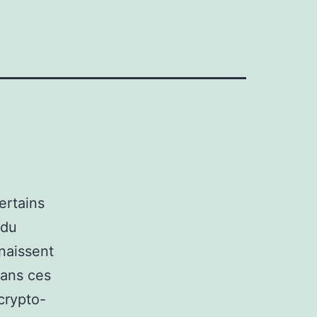
ertains
 du
nnaissent
dans ces
 crypto-