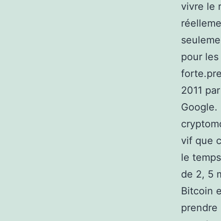
vivre le
réelleme
seuleme
pour les
forte.pr
2011 par
Google. 
cryptomo
vif que 
le temps
de 2, 5 
Bitcoin e
prendre 