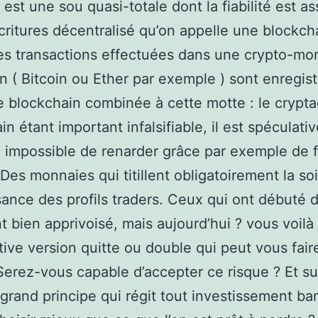
est une sou quasi-totale dont la fiabilité est a
critures décentralisé qu’on appelle une blockch
es transactions effectuées dans une crypto-mo
on ( Bitcoin ou Ether par exemple ) sont enregis
 blockchain combinée à cette motte : le crypta
n étant important infalsifiable, il est spéculati
 impossible de renarder grâce par exemple de 
.Des monnaies qui titillent obligatoirement la so
ance des profils traders. Ceux qui ont débuté d
nt bien apprivoisé, mais aujourd’hui ? vous voilà
tive version quitte ou double qui peut vous fair
Serez-vous capable d’accepter ce risque ? Et su
 grand principe qui régit tout investissement ban