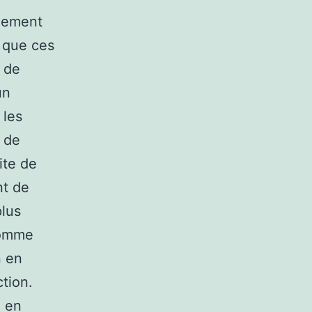
quement
z que ces
 de
un
 les
r de
site de
nt de
plus
Comme
n en
ction.
e en