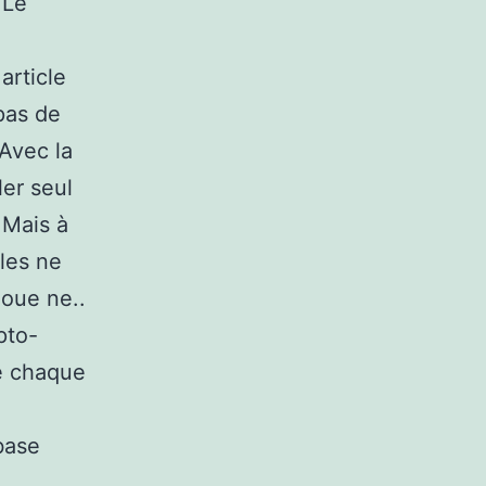
 Le
article
 pas de
 Avec la
ler seul
 Mais à
les ne
joue ne..
pto-
e chaque
base