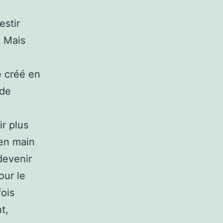
estir
… Mais
é créé en
 de
ir plus
 en main
devenir
our le
fois
t,