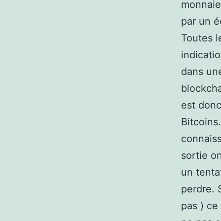
monnaie 
par un é
Toutes l
indicati
dans une
blockchai
est donc
Bitcoins
connaiss
sortie o
un tenta
perdre. 
pas ) ce