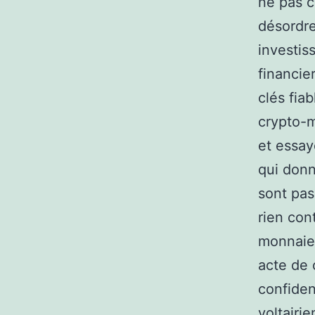
ne pas c
désordre
investis
financie
clés fia
crypto-m
et essay
qui donn
sont pas
rien cont
monnaie
acte de 
confiden
voltairie