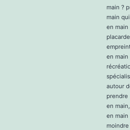
main ? p
main qui
en main 
placarde
empreint
en main 
récréati
spéciali
autour d
prendre 
en main,
en main 
moindre 