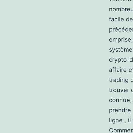
nombreus
facile d
précéde
emprise,
système 
crypto-d
affaire e
trading 
trouver 
connue, 
prendre
ligne , 
Comment 