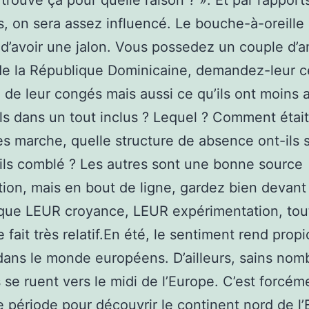
s trouvé ça pour quelle raison ? ». Et par rapport
, on sera assez influencé. Le bouche-à-oreille
d’avoir une jalon. Vous possedez un couple d’a
de la République Dominicaine, demandez-leur ce
 de leur congés mais aussi ce qu’ils ont moins 
ils dans un tout inclus ? Lequel ? Comment était 
des marche, quelle structure de absence ont-ils so
ils comblé ? Les autres sont une bonne source
ation, mais en bout de ligne, gardez bien devan
que LEUR croyance, LEUR expérimentation, tou
 fait très relatif.En été, le sentiment rend propi
dans le monde européens. D’ailleurs, sains nom
s se ruent vers le midi de l’Europe. C’est forcém
e période pour découvrir le continent nord de l’