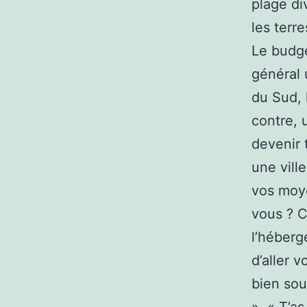
plage di
les terr
Le budge
général 
du Sud, 
contre, 
devenir 
une vill
vos moye
vous ? C
l’héberg
d’aller 
bien sou