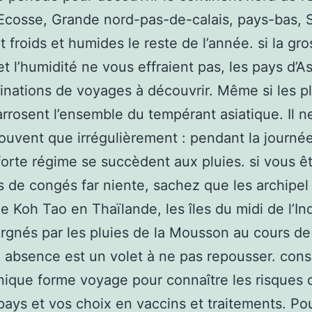
 Ecosse, Grande nord-pas-de-calais, pays-bas,
t froids et humides le reste de l’année. si la gr
et l’humidité ne vous effraient pas, les pays d’A
inations de voyages à découvrir. Même si les p
 arrosent l’ensemble du tempérant asiatique. Il n
souvent que irrégulièrement : pendant la journée,
 forte régime se succèdent aux pluies. si vous ê
 de congés far niente, sachez que les archipel
e Koh Tao en Thaïlande, les îles du midi de l’I
rgnés par les pluies de la Mousson au cours de 
 absence est un volet à ne pas repousser. cons
inique forme voyage pour connaître les risques 
ays et vos choix en vaccins et traitements. Po