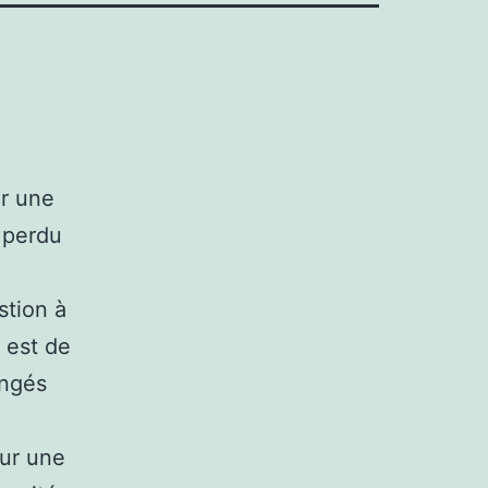
ir une
u perdu
stion à
 est de
ongés
•
sur une