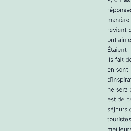
», « T’a
réponses
manière 
revient 
ont aimé
Étaient-
ils fait 
en sont-
d’inspir
ne sera 
est de ce
séjours 
touriste
meilleur