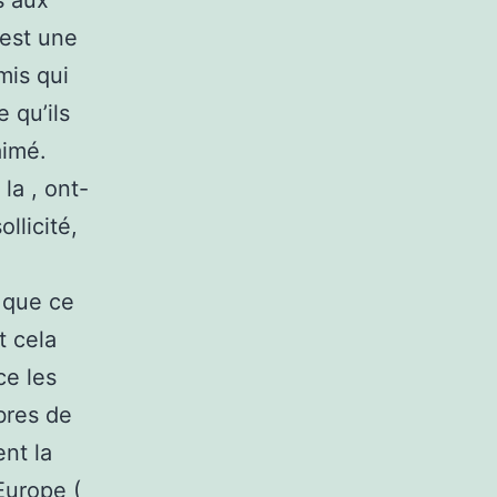
s aux
 est une
mis qui
 qu’ils
aimé.
la , ont-
llicité,
t que ce
t cela
ce les
bres de
ent la
Europe (