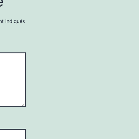
e
nt indiqués