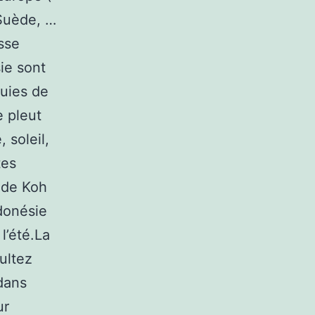
 Suède, …
osse
sie sont
luies de
e pleut
 soleil,
tes
 de Koh
ndonésie
l’été.La
ultez
dans
ur