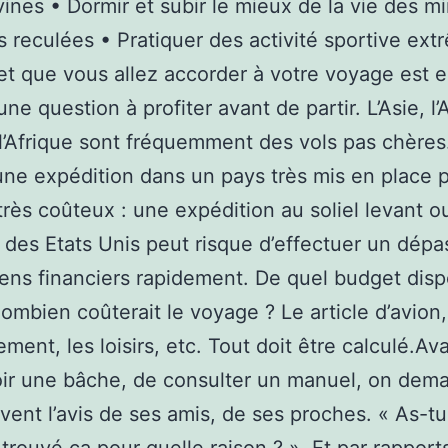
vines • Dormir et subir le mieux de la vie des mi
es reculées • Pratiquer des activité sportive ex
t que vous allez accorder à votre voyage est 
une question à profiter avant de partir. L’Asie, l
l’Afrique sont fréquemment des vols pas chères
une expédition dans un pays très mis en place 
très coûteux : une expédition au soliel levant o
e des Etats Unis peut risque d’effectuer un dép
ns financiers rapidement. De quel budget dis
ombien coûterait le voyage ? Le article d’avion, 
ement, les loisirs, etc. Tout doit être calculé.Av
voir une bâche, de consulter un manuel, on dem
vent l’avis de ses amis, de ses proches. « As-tu