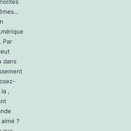
norités
trêmes…
en
’Amérique
. Par
peut
u dans
assement
posez-
la ,
ant
ande
 aimé ?