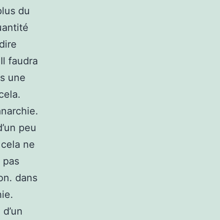
plus du
uantité
dire
Il faudra
as une
cela.
anarchie.
d’un peu
 cela ne
t pas
ion. dans
ie.
 d’un