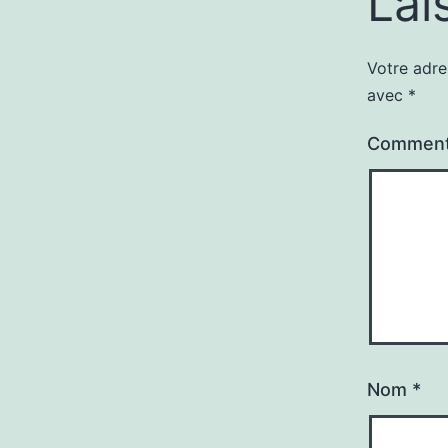
Lai
Votre adre
avec
*
Comment
Nom
*