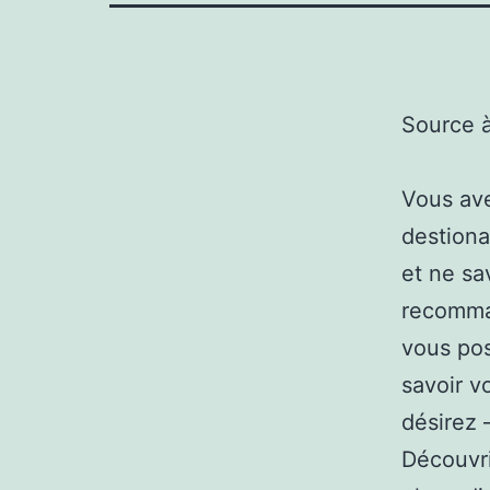
Source 
Vous ave
destiona
et ne sa
recomman
vous pos
savoir v
désirez 
Découvri