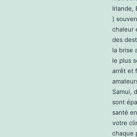
Irlande,
) souven
chaleur 
des dest
la brise
le plus 
arrêt et
amateurs
Samui, d
sont épa
santé en
votre cl
chaque p