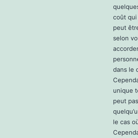
quelques
coût qui
peut êtr
selon vo
accorder
personne
dans le 
Cependan
unique t
peut pas
quelqu’u
le cas o
Cependan