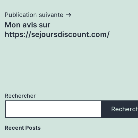
de
l’article
Publication suivante
Mon avis sur
https://sejoursdiscount.com/
Rechercher
Recherc
Recent Posts