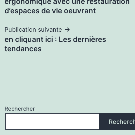
ergonomique avec une restauration
l’article
d’espaces de vie oeuvrant
Publication suivante
en cliquant ici : Les dernières
tendances
Rechercher
Recherc