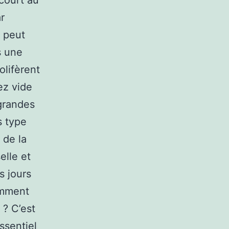
ecourt au
r
 peut
s une
olifèrent
ez vide
 grandes
s type
 de la
elle et
s jours
omment
 ? C’est
ssentiel