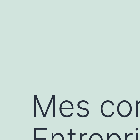
Aller
au
contenu
Mes con
Entrepr