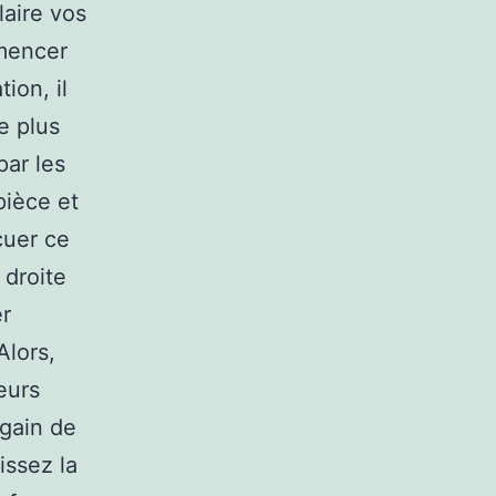
laire vos
mmencer
ion, il
e plus
par les
pièce et
cuer ce
 droite
er
Alors,
leurs
 gain de
issez la