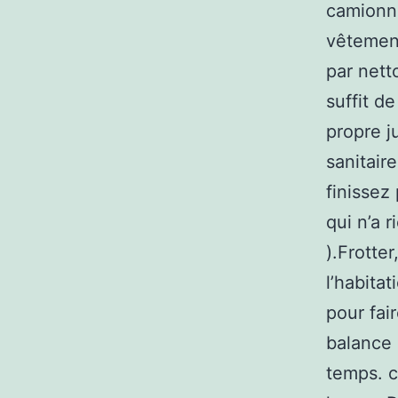
camionne
vêtement
par nett
suffit d
propre j
sanitair
finissez
qui n’a 
).Frotter
l’habita
pour fair
balance 
temps. c