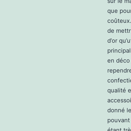
sur le m
que pour
coûteux.
de mettr
d’or qu’u
principa
en déco 
rependre
confecti
qualité 
accessoi
donné le
pouvant 
étant trè