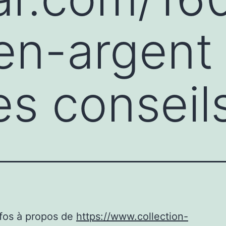
n-argent 
s conseil
nfos à propos de
https://www.collection-