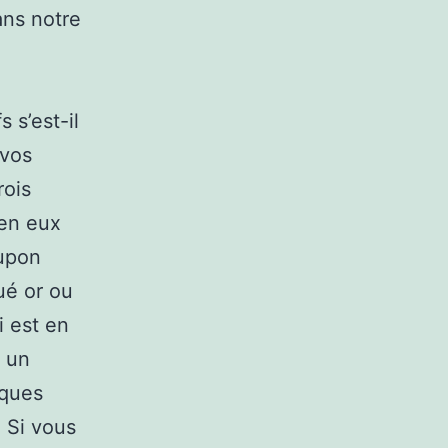
ans notre
 s’est-il
 vos
rois
 en eux
upon
qué or ou
i est en
r un
lques
. Si vous