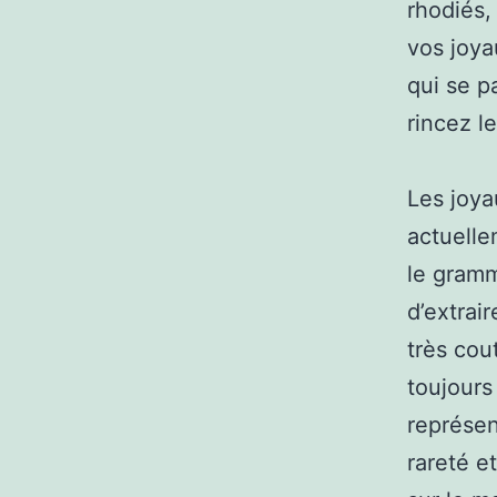
rhodiés,
vos joya
qui se p
rincez l
Les joya
actuelle
le gramm
d’extrair
très cou
toujours 
représent
rareté et