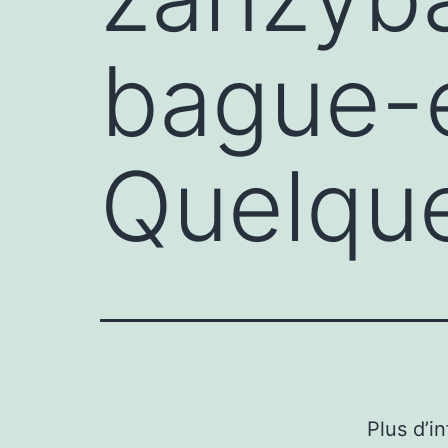
bague-e
Quelque
Plus d’i