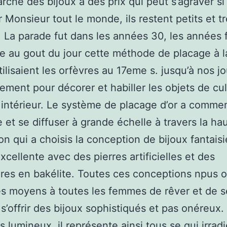
arché des bijoux à des prix qui peut s’agraver si
 Monsieur tout le monde, ils restent petits et t
 La parade fut dans les années 30, les années f
e au gout du jour cette méthode de placage à la
tilisaient les orfèvres au 17eme s. jusqu’à nos jo
lement pour décorer et habiller les objets de cul
intérieur. Le système de placage d’or a comme
 et se diffuser à grande échelle à travers la ha
on qui a choisis la conception de bijoux fantais
excellente avec des pierres artificielles et des
res en bakélite. Toutes ces conceptions npus o
s moyens à toutes les femmes de rêver et de s
s’offrir des bijoux sophistiqués et pas onéreux. 
s lumineux, il représente ainsi tous se qui irradi