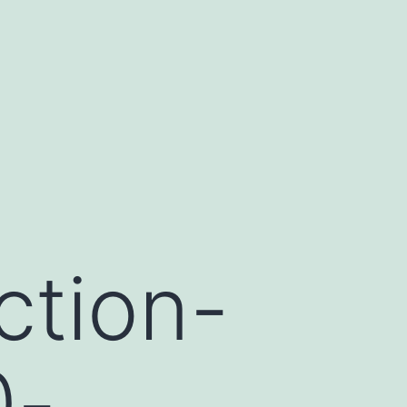
ction-
0-