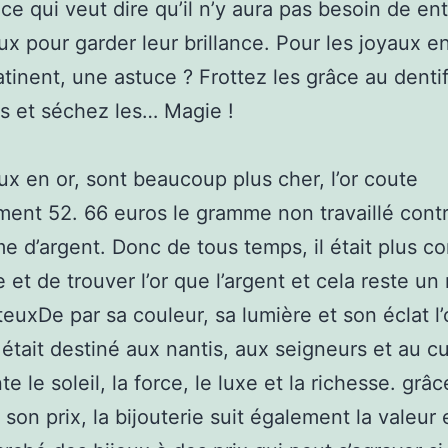
 ce qui veut dire qu’il n’y aura pas besoin de ent
ux pour garder leur brillance. Pour les joyaux e
atinent, une astuce ? Frottez les grâce au dentif
es et séchez les… Magie !
ux en or, sont beaucoup plus cher, l’or coute
ment 52. 66 euros le gramme non travaillé contr
e d’argent. Donc de tous temps, il était plus c
e et de trouver l’or que l’argent et cela reste un
teuxDe par sa couleur, sa lumière et son éclat l’
était destiné aux nantis, aux seigneurs et au cul
e le soleil, la force, le luxe et la richesse. grâc
 son prix, la bijouterie suit également la valeur 