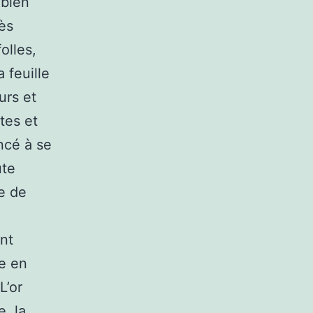
 bien
rès
olles,
 feuille
urs et
tes et
ncé à se
ute
ie de
nt
e en
L’or
e, la