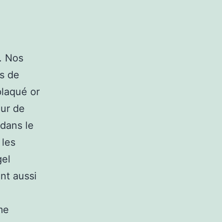
t. Nos
rs de
plaqué or
eur de
 dans le
 les
gel
nt aussi
me