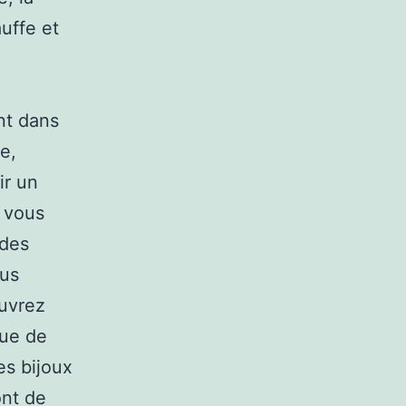
uffe et
nt dans
e,
ir un
, vous
 des
ous
ouvrez
que de
es bijoux
ont de