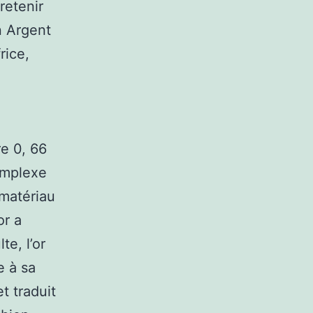
retenir
n Argent
rice,
e 0, 66
omplexe
 matériau
or a
te, l’or
e à sa
et traduit