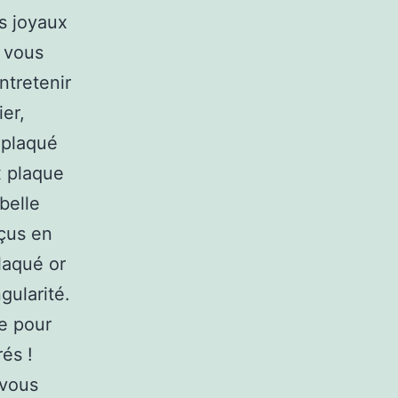
s joyaux
s vous
ntretenir
er,
 plaqué
x plaque
belle
çus en
laqué or
gularité.
e pour
és !
 vous