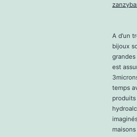
zanzyba
A d’un t
bijoux s
grandes 
est assu
3microns
temps av
produits
hydroalc
imaginés
maisons 