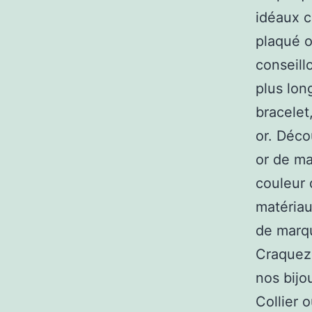
idéaux c
plaqué o
conseill
plus lon
bracelet
or. Déco
or de ma
couleur 
matériau
de marqu
Craquez
nos bijo
Collier 