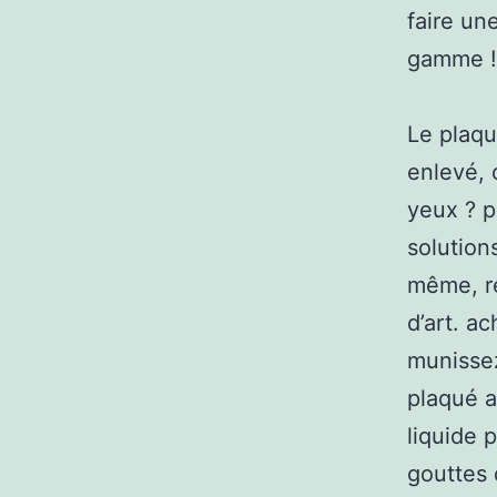
faire un
gamme !
Le plaqu
enlevé, 
yeux ? p
solution
même, r
d’art. ac
munissez
plaqué a
liquide 
gouttes 