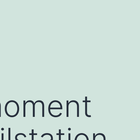
moment
lstation