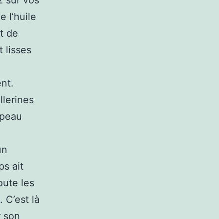
z sur vos
 l’huile
t de
t lisses
ent.
llerines
 peau
!
un
ps ait
oute les
 C’est là
r son