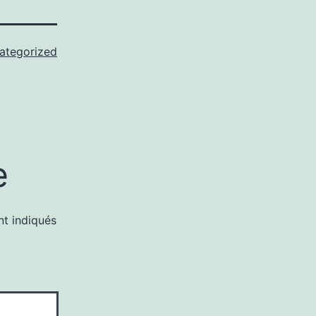
ategorized
e
nt indiqués