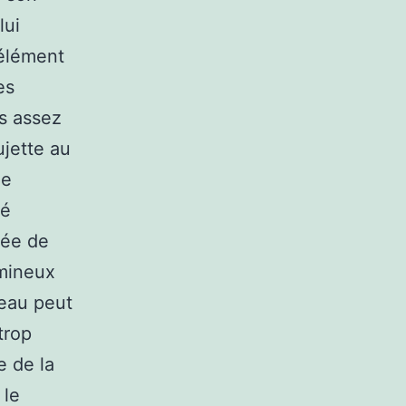
lui
 élément
es
as assez
ujette au
ée
té
vée de
umineux
peau peut
trop
e de la
 le