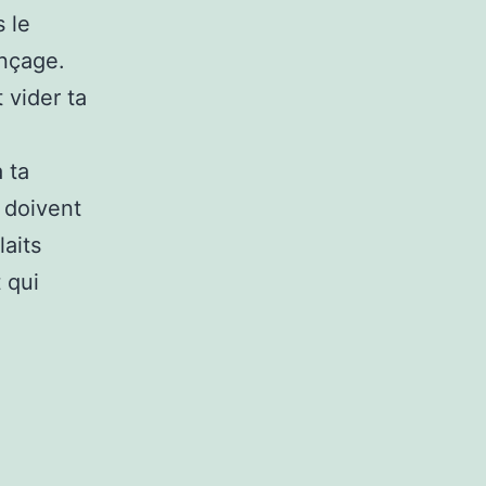
 le
inçage.
 vider ta
à ta
s doivent
laits
 qui