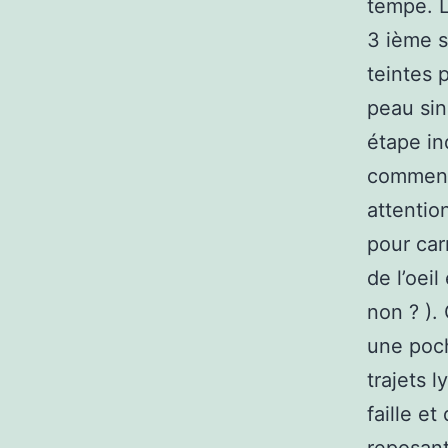
tempe. L
3 ième s
teintes 
peau sin
étape in
commence
attentio
pour car
de l’oeil
non ? ). 
une poch
trajets 
faille e