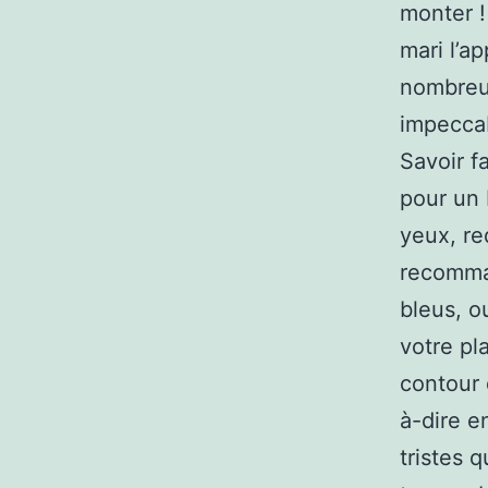
monter !
mari l’a
nombreux
impeccab
Savoir f
pour un 
yeux, re
recomman
bleus, o
votre pl
contour d
à-dire e
tristes 