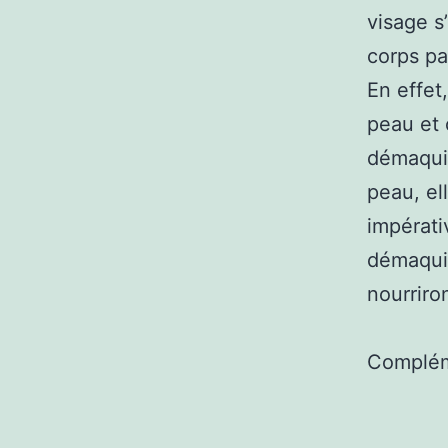
visage s
corps pa
En effet,
peau et 
démaquill
peau, el
impérati
démaquil
nourriro
Complém