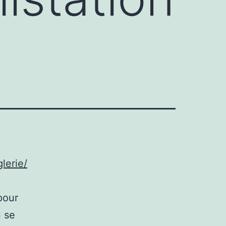
lerie/
pour
n se