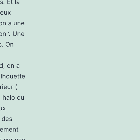
. Et la
deux
’on a une
on ‘. Une
s. On
d, on a
ilhouette
rieur (
n halo ou
ux
e des
itement