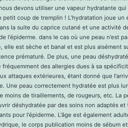
 nous devons utiliser une vapeur hydratante qui 
un petit coup de tremplin ! L’hydratation joue un
dans la suite du caprice cutané et une activité d
 de l’épiderme. dans le cas où une peau n’est p
, elle est sèche et banal et est plus aisément s
cence prématuré. De plus, une peau déshydrat
 fréquemment des allergies dues à sa spécifici
ux attaques extérieures, étant donné que l’arri
e. Une peau correctement hydratée est plus l
re moins de tiraillements, de rougeurs, etc. La 
vrir déshydratée par des soins non adaptés et 
nts pour l’épiderme. L’âge est également adult
ydrique, le corps publication moins de sébum et