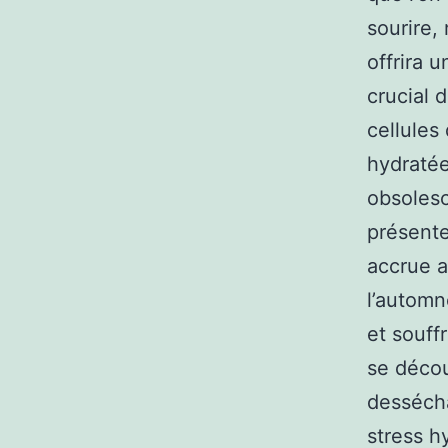
sourire,
offrira 
crucial 
cellules
hydratée
obsoles
présente
accrue a
l’automn
et souff
se décou
dessécha
stress h