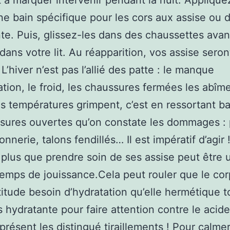
 à marquer intervenir pendant la nuit. Applique
ne bain spécifique pour les cors aux assise ou de
te. Puis, glissez-les dans des chaussettes avan
dans votre lit. Au réapparition, vos assise seron
L’hiver n’est pas l’allié des patte : le manque
ation, le froid, les chaussures fermées les abîm
s températures grimpent, c’est en ressortant ba
sures ouvertes qu’on constate les dommages :
nnerie, talons fendillés… Il est impératif d’agir 
 plus que prendre soin de ses assise peut être 
temps de jouissance.Cela peut rouler que le cor
itude besoin d’hydratation qu’elle hermétique t
s hydratante pour faire attention contre le acide.
 présent les distingué tiraillements ! Pour calme