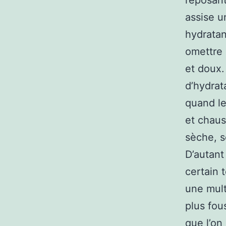
reposant
assise u
hydratan
omettre 
et doux. 
d’hydrat
quand le
et chaus
sèche, so
D’autant
certain 
une mult
plus fou
que l’on