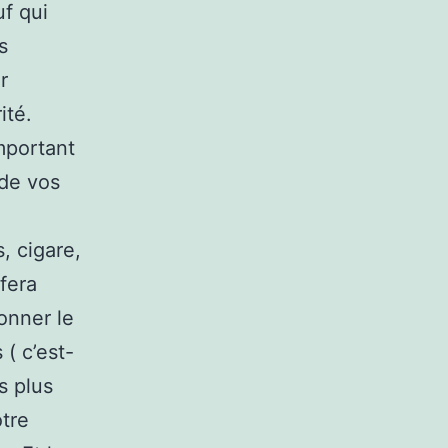
f qui
s
r
ité.
mportant
 de vos
, cigare,
 fera
onner le
 ( c’est-
s plus
otre