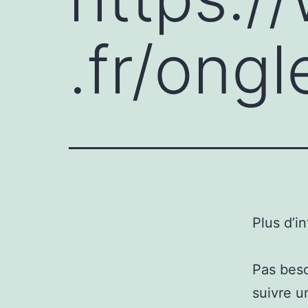
.fr/ongl
Plus d’i
Pas beso
suivre u