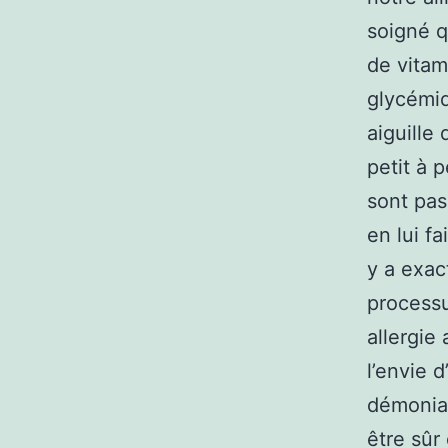
soigné q
de vitam
glycémiq
aiguille
petit à p
sont pas
en lui fa
y a exac
processu
allergie
l’envie 
démonia
être sûr