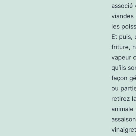
associé 
viandes 
les pois
Et puis,
friture,
vapeur o
qu’ils s
façon gé
ou parti
retirez 
animale 
assaison
vinaigre