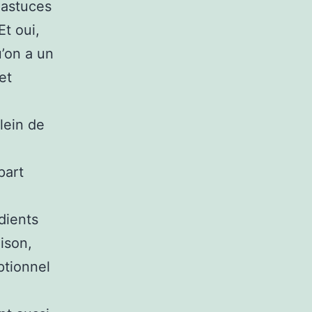
 astuces
Et oui,
u’on a un
et
lein de
part
dients
ison,
ptionnel