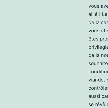
vous ave
allié ! 
de la se
vous ête
êtes pro
privilég
de la nou
souhaite
conditio
viande, 
contrôle
aussi car
se révèl