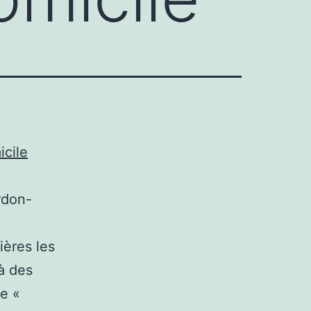
icile
rdon-
ières les
à des
e «