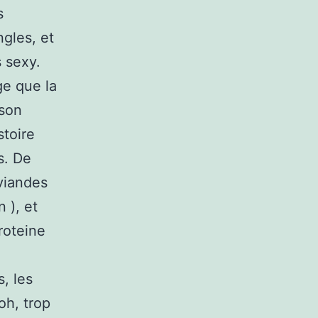
s
ngles, et
s sexy.
ge que la
sson
stoire
s. De
viandes
 ), et
proteine
, les
oh, trop