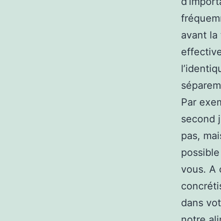
d’import
fréquemm
avant la
effectiv
l’identi
sépareme
Par exem
second j
pas, mais
possible
vous. A 
concréti
dans vot
notre al