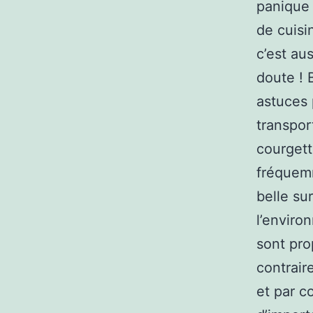
panique 
de cuisi
c’est aus
doute ! 
astuces 
transpor
courgett
fréquemm
belle su
l’enviro
sont pro
contrair
et par c