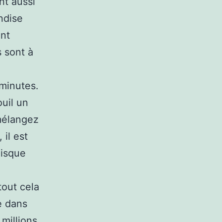
nt aussi
ndise
ont
s sont à
 minutes.
uil un
 mélangez
 il est
uisque
tout cela
e dans
 millions