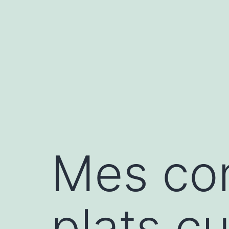
Aller
au
contenu
Mes con
plats cu