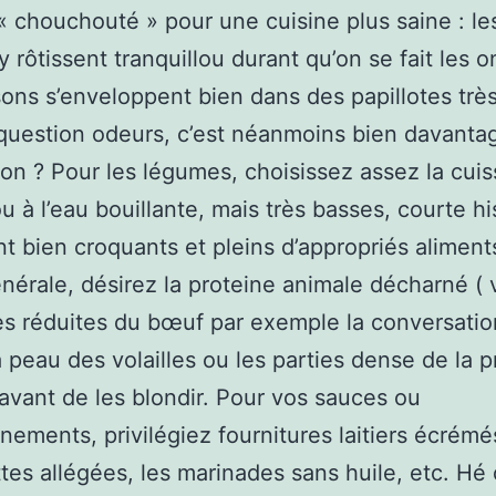
« chouchouté » pour une cuisine plus saine : le
y rôtissent tranquillou durant qu’on se fait les o
sons s’enveloppent bien dans des papillotes trè
 question odeurs, c’est néanmoins bien davanta
 non ? Pour les légumes, choisissez assez la cui
u à l’eau bouillante, mais très basses, courte hi
ont bien croquants et pleins d’appropriés aliment
nérale, désirez la proteine animale décharné ( 
es réduites du bœuf par exemple la conversation
la peau des volailles ou les parties dense de la 
avant de les blondir. Pour vos sauces ou
nements, privilégiez fournitures laitiers écrémés
ttes allégées, les marinades sans huile, etc. Hé 