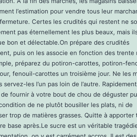
ation. À la fin des marchés, les magasins baisse
ent l’estimation pour vendre tous leur marcha
 fermeture. Certes les crudités qui restent ne s
ement pas éternellement les plus beaux, mais il
que bon et délectable.On prépare des crudités
nt, puis on les associe en fonction des trente
ple, préparez du potiron-carottes, potiron-feno
our, fenouil-carottes un troisième jour. Ne les
 servez-les l’un pas loin de l’autre. Rapidement,
 de fournir à votre bout de chou de déguster p
condition de ne plutôt bousiller les plats, ni de
ser trop de matières grasses. Quitte à apporter 
re base après.Le sucre est un véritable tragédi
imentation, on y est carrément accros. Il est des