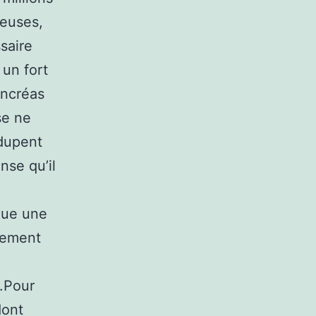
reuses,
saire
 un fort
ancréas
ise ne
 dupent
nse qu’il
que une
itement
.Pour
dont