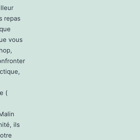
lleur
s repas
 que
que vous
shop,
onfronter
actique,
e (
Malin
ité, ils
notre