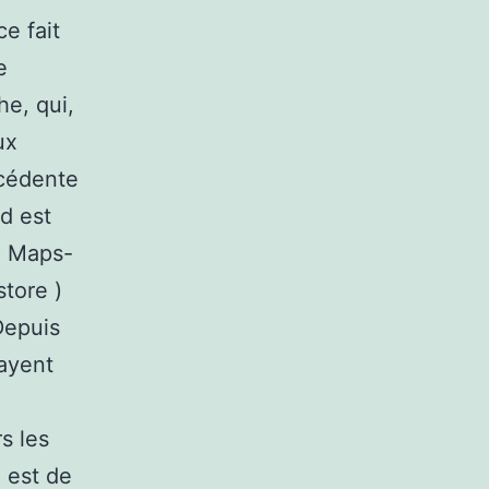
e fait
e
he, qui,
ux
écédente
d est
à Maps-
store )
 Depuis
payent
s les
 est de