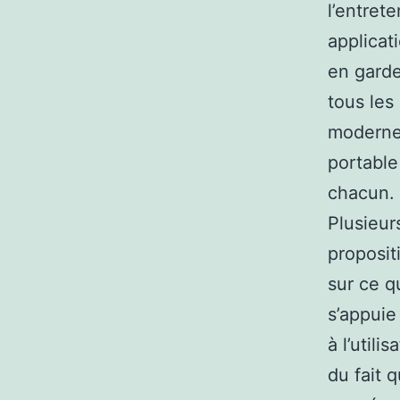
l’entrete
applicat
en garde
tous les
modernes
portable
chacun. 
Plusieur
proposit
sur ce q
s’appuie
à l’util
du fait q