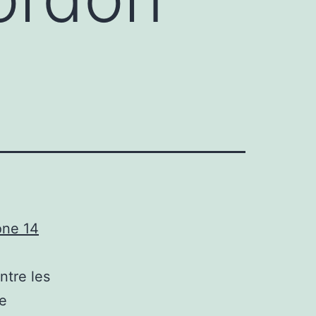
one 14
ntre les
re