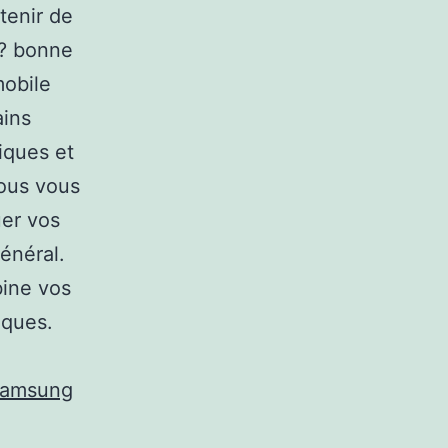
tenir de
 ? bonne
mobile
ains
iques et
Nous vous
uer vos
énéral.
bine vos
iques.
samsung