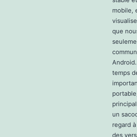
stable e
mobile, e
visualise
que nou
seulemen
communiq
Android.
temps de
importan
portable
principa
un sacoc
regard à
des vers