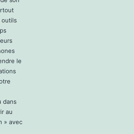
r de son
urtout
 outils
mps
leurs
hones
endre le
ations
otre
u dans
ir au
on » avec