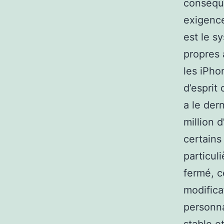
conséque
exigence
est le s
propres 
les iPho
d’esprit
a le dern
million 
certains
particul
fermé, c
modifica
personna