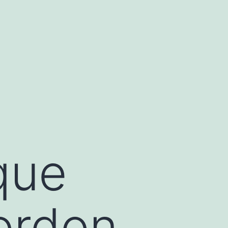
que
ordon