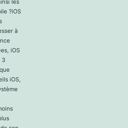
nsi les
ile ?iOS
s
esser à
ence
ées, iOS
, 3
 que
ils iOS,
système
moins
plus