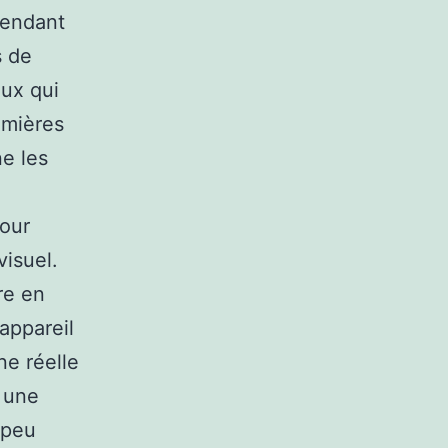
ependant
s de
ux qui
remières
e les
pour
visuel.
re en
appareil
ne réelle
 une
 peu