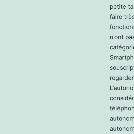
petite ta
faire trè
fonction
n’ont pa
catégori
Smartpho
souscrip
regarder
L’autono
considér
téléphon
autonomi
autonomi