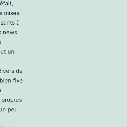
éfait,
es mises
usants à
es news
e
out un
divers de
bien fixe
n
e propres
 un peu