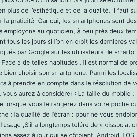
t plus douce d’utilisation.Lorsqu’on sélectionne
n plus de l’esthétique et de la qualité, il faut s
r la praticité. Car oui, les smartphones sont des
s employons au quotidien, à peu près deux te
t tous les jours si l’on en croit les dernières va
ués par Google sur les utilisateurs de smartp
 Face à de telles habitudes , il est normal de pr
 bien choisir son smartphone. Parmi les localis
ts à prendre en compte dans le résolution de v
, vous aurez à considérer : La taille du mobile :
le lorsque vous le rangerez dans votre poche o
he ; la qualité de l’écran : pour ne vous endolor
 l’usage ;S’il a longtemps toléré de « dissociati
ions assez à jour qui se côtoient, Android, l’OS