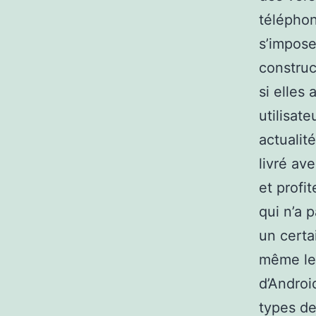
téléphon
s’impose
construc
si elles
utilisat
actualit
livré av
et profit
qui n’a p
un certa
même le 
d’Androi
types de