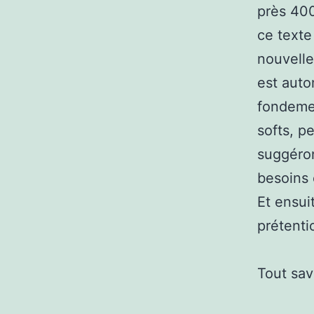
près 400
ce texte
nouvelle
est auto
fondeme
softs, p
suggéron
besoins 
Et ensui
prétenti
Tout sav