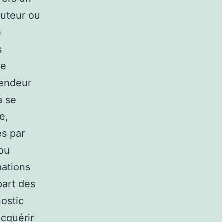
buteur ou
e
s
le
vendeur
à se
e,
es par
 ou
mations
part des
ostic
acquérir