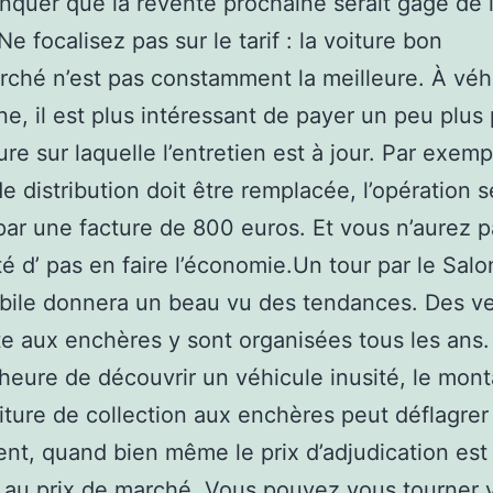
quer que la revente prochaine serait gage de 
e focalisez pas sur le tarif : la voiture bon
ché n’est pas constamment la meilleure. À véh
, il est plus intéressant de payer un peu plus
re sur laquelle l’entretien est à jour. Par exempl
de distribution doit être remplacée, l’opération s
par une facture de 800 euros. Et vous n’aurez p
ité d’ pas en faire l’économie.Un tour par le Salo
bile donnera un beau vu des tendances. Des v
e aux enchères y sont organisées tous les an
 l’heure de découvrir un véhicule inusité, le mon
iture de collection aux enchères peut déflagrer
nt, quand bien même le prix d’adjudication est 
r au prix de marché. Vous pouvez vous tourner 