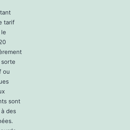
tant
 tarif
 le
 20
ièrement
 sorte
f ou
ques
ux
nts sont
 à des
hées.