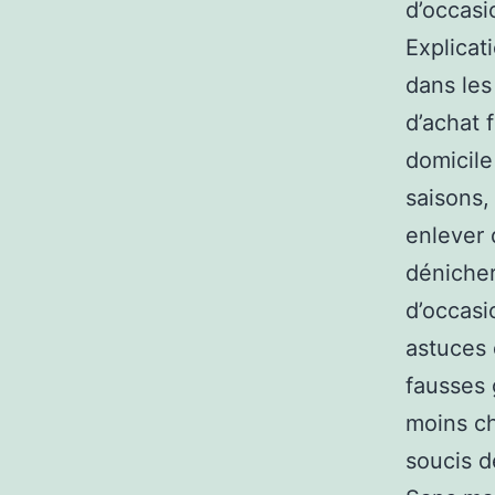
d’occasi
Explicat
dans les 
d’achat 
domicile
saisons,
enlever 
dénicher
d’occasi
astuces 
fausses 
moins ch
soucis d