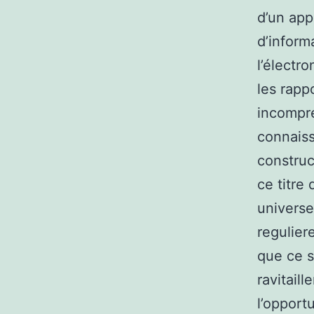
d’un app
d’inform
l’électr
les rapp
incompré
connaiss
construc
ce titre
universe
regulier
que ce s
ravitail
l’opport