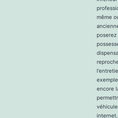
professi
même ou 
ancienne
poserez 
possesse
dispensa
reproche
l’entret
exemple 
encore l
permettr
véhicule
internet