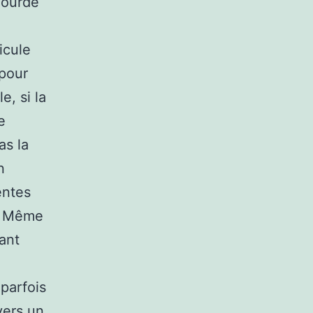
lourde
icule
 pour
e, si la
e
as la
n
entes
s. Même
tant
parfois
vers un