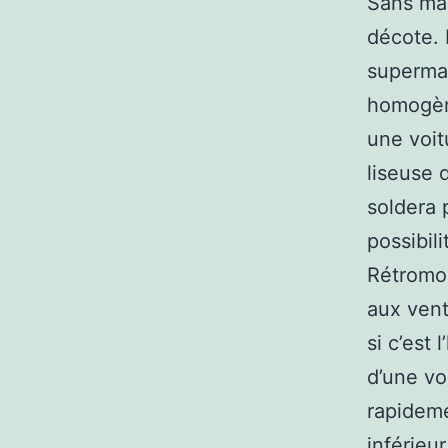
Sans man
décote. N
supermar
homogène
une voitu
liseuse 
soldera 
possibil
Rétromo
aux vent
si c’est
d’une vo
rapideme
inférieu