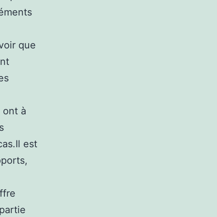
léments
voir que
ent
es
 ont à
s
as.Il est
ports,
ffre
partie