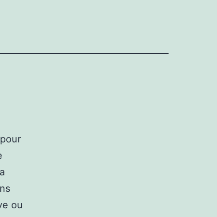
 pour
e
la
ns
uve ou