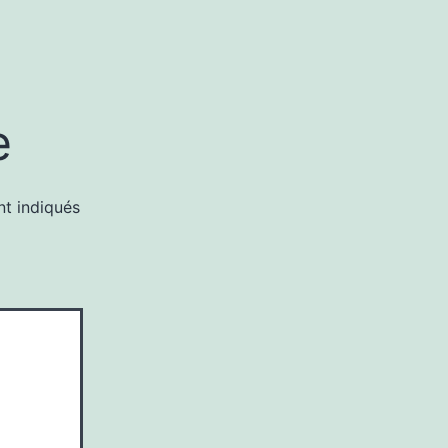
e
nt indiqués