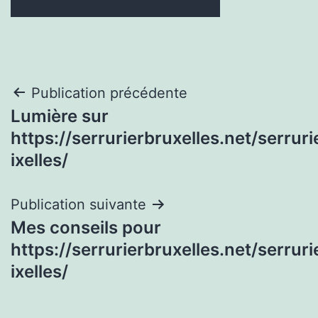
Navigation
Publication précédente
Lumière sur
de
https://serrurierbruxelles.net/serruri
l’article
ixelles/
Publication suivante
Mes conseils pour
https://serrurierbruxelles.net/serruri
ixelles/