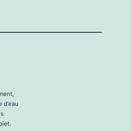
ment,
le d’eau
es
plet.