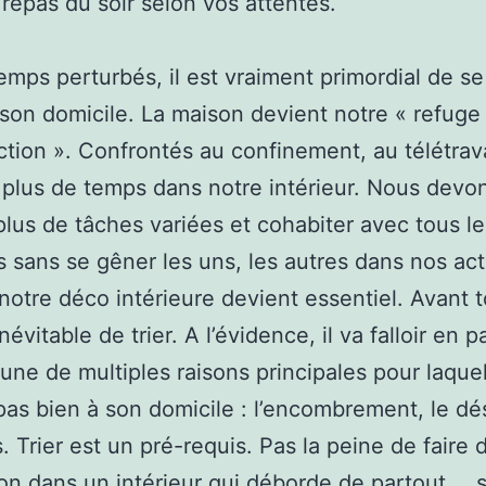
 repas du soir selon vos attentes.
emps perturbés, il est vraiment primordial de se
son domicile. La maison devient notre « refuge
ction ». Confrontés au confinement, au télétrav
plus de temps dans notre intérieur. Nous devo
 plus de tâches variées et cohabiter avec tous le
s sans se gêner les uns, les autres dans nos acti
notre déco intérieure devient essentiel. Avant to
évitable de trier. A l’évidence, il va falloir en p
t une de multiples raisons principales pour laque
pas bien à son domicile : l’encombrement, le dé
is. Trier est un pré-requis. Pas la peine de faire 
on dans un intérieur qui déborde de partout … 