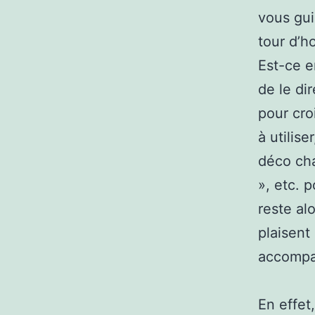
vous gui
tour d’h
Est-ce e
de le di
pour cro
à utilis
déco cha
», etc. 
reste al
plaisent
accompag
En effe