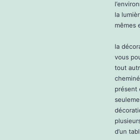
l’enviro
la lumiè
mêmes ef
la décora
vous pou
tout aut
cheminée
présent 
seulement
décorati
plusieur
d’un tab