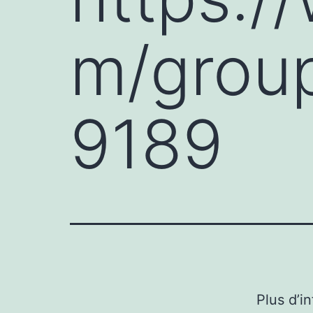
m/grou
9189
Plus d’i