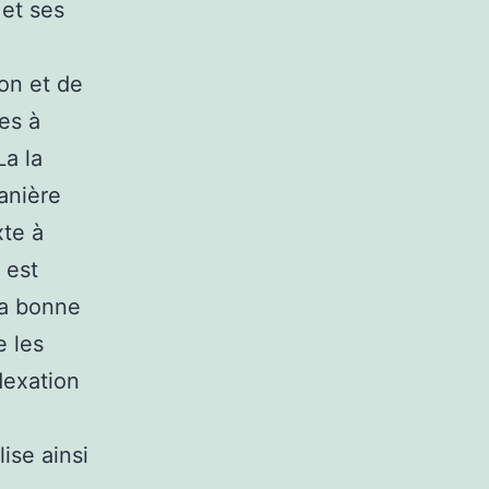
 et ses
ion et de
es à
La la
anière
xte à
b est
la bonne
e les
ndexation
ise ainsi