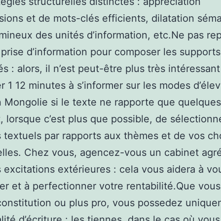
tégies structurelles distinctes : appréciation
sions et de mots-clés efficients, dilatation sém
umineux des unités d’information, etc.Ne pas re
 prise d’information pour composer les supports
 : alors, il n’est peut-être plus très intéressan
r 1 12 minutes à s’informer sur les modes d’éle
 Mongolie si le texte ne rapporte que quelques 
, lorsque c’est plus que possible, de sélectionn
 textuels par rapports aux thèmes et de vos ch
elles. Chez vous, agencez-vous un cabinet agré
es excitations extérieures : cela vous aidera à vo
ser et à perfectionner votre rentabilité.Que vou
constitution ou plus pro, vous possedez uniqu
lité d’écriture : les tiennes. dans le cas où vou