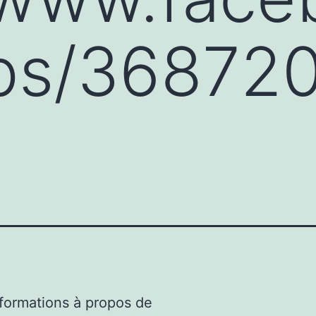
ps/36872
nformations à propos de