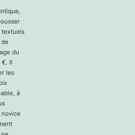
antique,
pousser
 textuels
t de
vage du
€. Il
er les
oix
able, à
us
s novice
ement
s ne