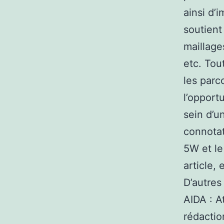
ainsi d’
soutient
maillage
etc. Tou
les parc
l’opport
sein d’u
connotat
5W et le
article,
D’autres
AIDA : At
rédactio