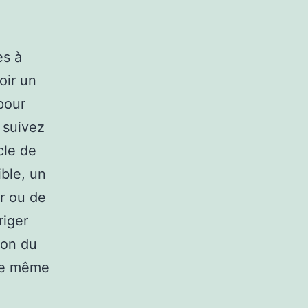
es à
oir un
pour
, suivez
cle de
ible, un
r ou de
riger
ion du
une même