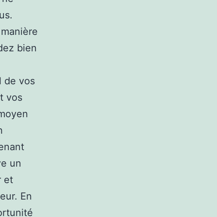
us.
e manière
rdez bien
l de vos
t vos
 moyen
n
tenant
ve un
 et
eur. En
ortunité