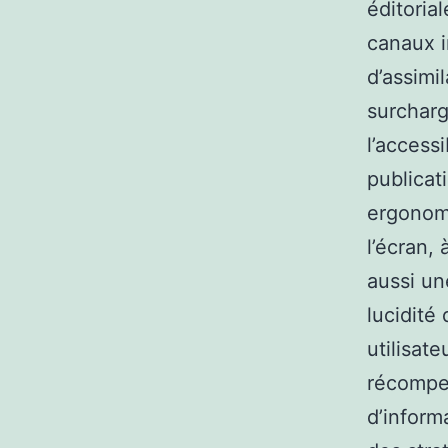
éditoria
canaux i
d’assimi
surcharg
l’access
publicat
ergonomi
l’écran, 
aussi un
lucidité
utilisat
récompe
d’inform