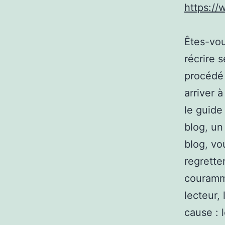
https:/
Êtes-vou
récrire 
procédé 
arriver à
le guide
blog, un
blog, vo
regrette
couramme
lecteur,
cause : 