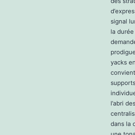
des stra
d’expres
signal l
la durée
demandés
prodigue
yacks en
convient
supports
individu
l’abri d
centrali
dans la 
une tona