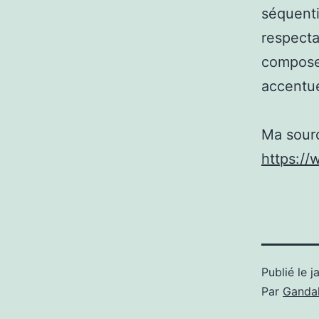
séquenti
respecta
composer
accentué
Ma sour
https:/
Publié le
j
Par
Gandal