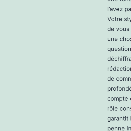
l’avez p
Votre st
de vous 
une chos
question
déchiffr
rédactio
de commu
profondé
compte d
rôle con
garantit
penne in