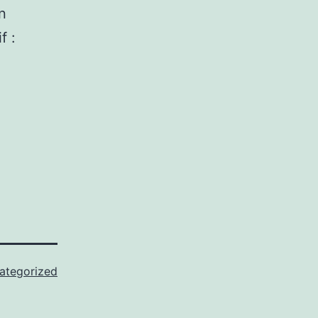
n
f :
ategorized