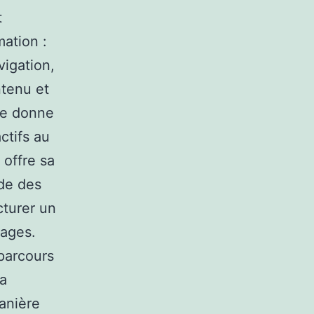
t
mation :
vigation,
ntenu et
xte donne
ctifs au
 offre sa
de des
cturer un
sages.
 parcours
la
anière