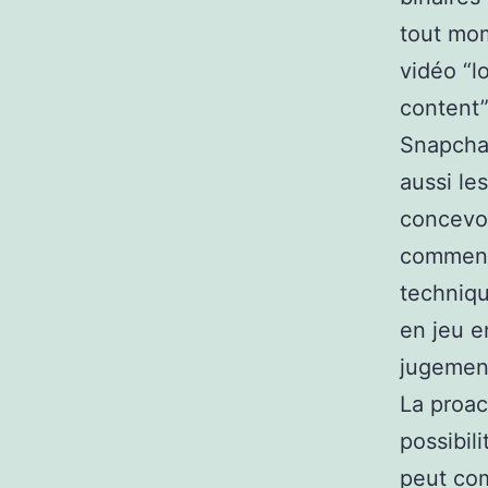
tout mo
vidéo “l
content”
Snapchat
aussi le
concevoi
comment 
techniqu
en jeu e
jugement
La proac
possibil
peut com