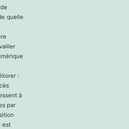
 de
de quelle
ure
vailler
numérique
iorer :
ccès
ressent à
es par
ition
 est