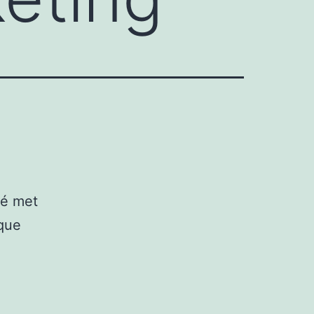
té met
ique