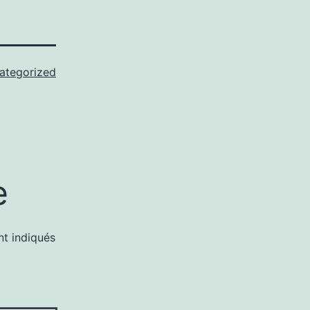
ategorized
e
nt indiqués