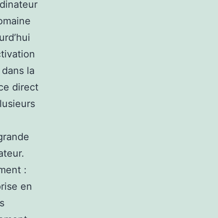
rdinateur
domaine
urd’hui
tivation
 dans la
ce direct
lusieurs
 grande
ateur.
ement :
prise en
s