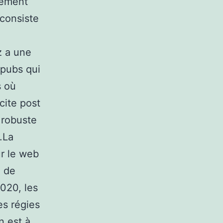
itement
 consiste
z a une
 pubs qui
s où
cite post
 robuste
.La
ur le web
n de
020, les
es régies
n est à