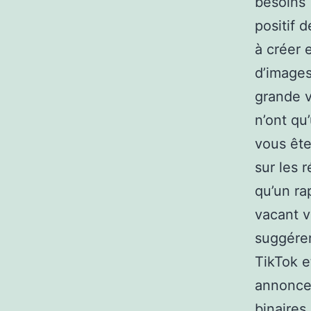
besoins 
positif 
à créer e
d’images
grande v
n’ont qu
vous ête
sur les 
qu’un ra
vacant v
suggérer
TikTok e
annonceu
binaires