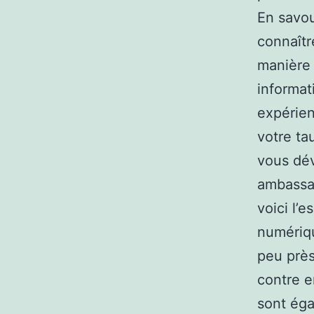
En savou
connaîtr
manière l
informat
expérienc
votre ta
vous dév
ambassad
voici l’
numériqu
peu près
contre e
sont éga