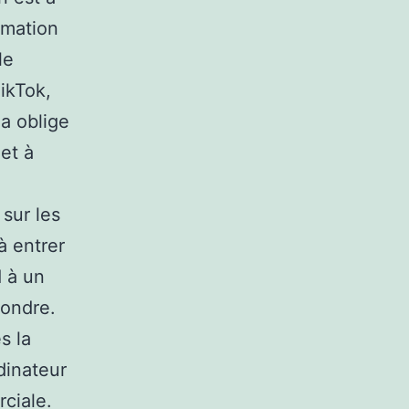
mmation
le
ikTok,
a oblige
et à
 sur les
à entrer
d à un
pondre.
s la
dinateur
ciale.