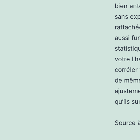
bien ent
sans exp
rattaché
aussi fu
statistiq
votre l’
corréler
de même 
ajusteme
qu’ils s
Source 