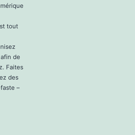
umérique
st tout
anisez
afin de
z. Faites
uez des
faste –