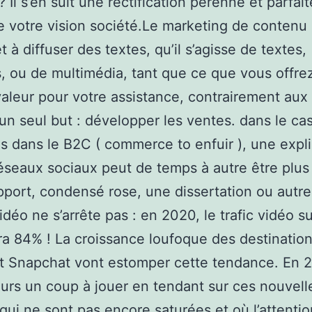
? Il s’en suit une rectification pérenne et parfa
de votre vision société.Le marketing de contenu
t à diffuser des textes, qu’il s’agisse de textes,
, ou de multimédia, tant que ce que vous offre
aleur pour votre assistance, contrairement aux
’un seul but : développer les ventes. dans le ca
s dans le B2C ( commerce to enfuir ), une expli
réseaux sociaux peut de temps à autre être plus
pport, condensé rose, une dissertation ou autre
idéo ne s’arrête pas : en 2020, le trafic vidéo s
a 84% ! La croissance loufoque des destinatio
t Snapchat vont estomper cette tendance. En 2
rs un coup à jouer en tendant sur ces nouvell
 qui ne sont pas encore saturées et où l’attentio