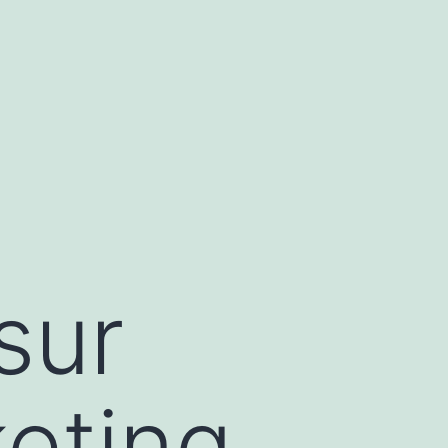
sur
eting