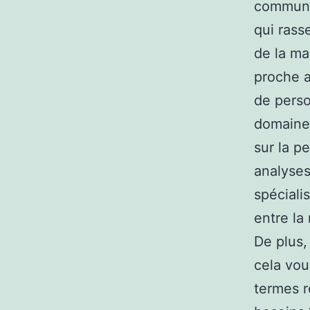
communic
qui rass
de la ma
proche a
de perso
domaine 
sur la p
analyses
spéciali
entre la
De plus, 
cela vou
termes r