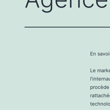
En savoi
Le marke
l’intern
procède 
rattaché
technolo