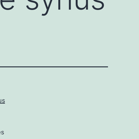
us
es