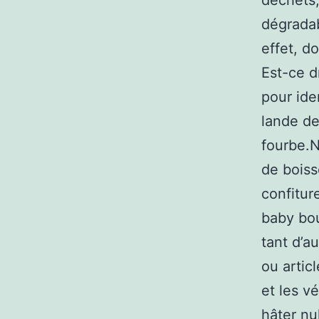
déchets,
dégradab
effet, do
Est-ce d
pour ide
lande de
fourbe.N
de boiss
confitur
baby bou
tant d’a
ou artic
et les v
hâter nul