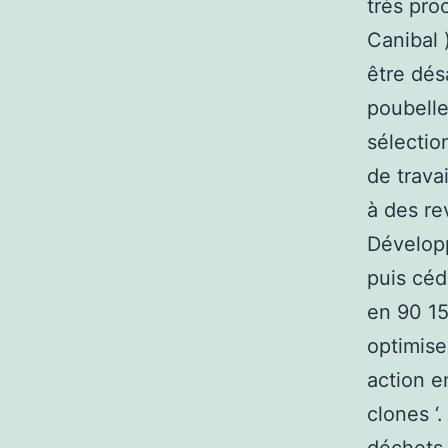
très pro
Canibal 
être dés
poubelle
sélectio
de trava
à des re
Développ
puis céd
en 90 1
optimise
action e
clones ‘.