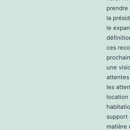
prendre 
la prési
le expan
définiti
ces reco
prochain
une visi
attentes
les atte
location
habitati
support 
matière 