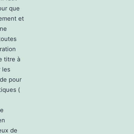
our que
nement et
ine
toutes
ration
 titre à
 les
nde pour
iques (
le
en
ieux de