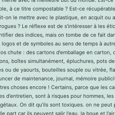
 même avec la meilleure but du monde. Est-ce
le, à ce titre compostable ? Est-ce récupérable
it-on le mettre avec le plastique, en acquit ou a
rogues ? Le réflexe est de s’intéresser à les éti
ntifier des indices, mais on tombe de ce fait da
 logos et de symboles au sens de temps à autr
os chute : des cartons d’emballage en carton, 
ons, boîtes simultanément, épluchures, pots de
es ou de yaourts, bouteilles souple ou vitrée, f
ncer de maintenance, journal, mémoire publicit
utres choses encore ! Certains, parce que les c
les d’entretien, sont à risques pour hommes, le
égétaux. On dit qu’ils sont toxiques. on ne peut 
le part car ils peuvent salir l’eau, la boue et l’air.