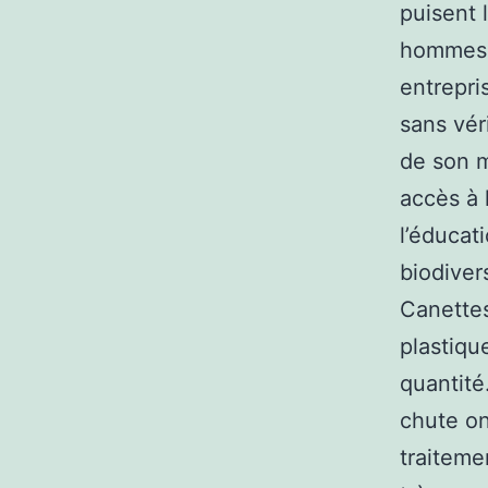
puisent 
hommes d
entrepri
sans vér
de son m
accès à 
l’éducat
biodiver
Canettes
plastiq
quantité
chute on
traiteme