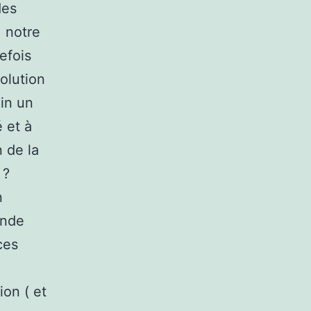
des
 notre
efois
olution
in un
 et à
 de la
 ?
n
ande
ces
ion ( et