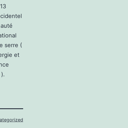
 13
cidentel
nauté
ational
e serre (
ergie et
ance
).
ategorized