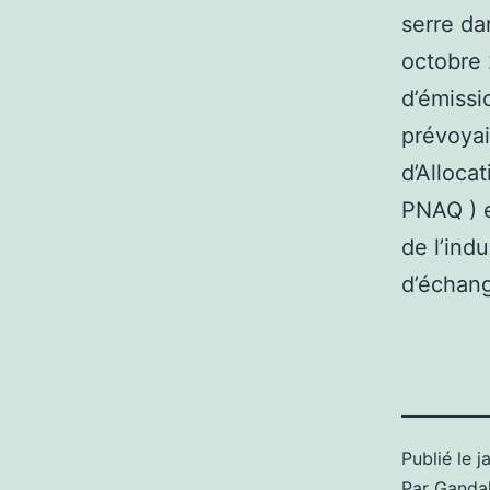
serre da
octobre 
d’émissi
prévoyai
d’Alloca
PNAQ ) e
de l’ind
d’échang
Publié le
j
Par
Gandal