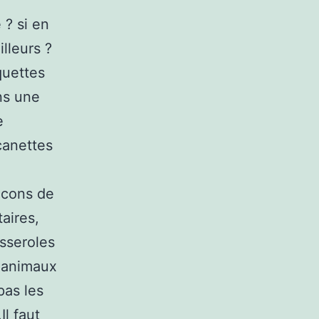
 ? si en
illeurs ?
quettes
ns une
e
canettes
lacons de
aires,
asseroles
s animaux
pas les
Il faut