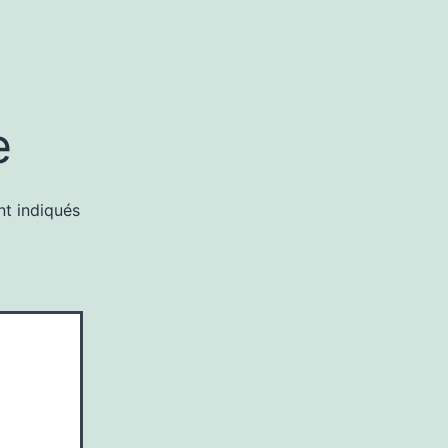
e
nt indiqués