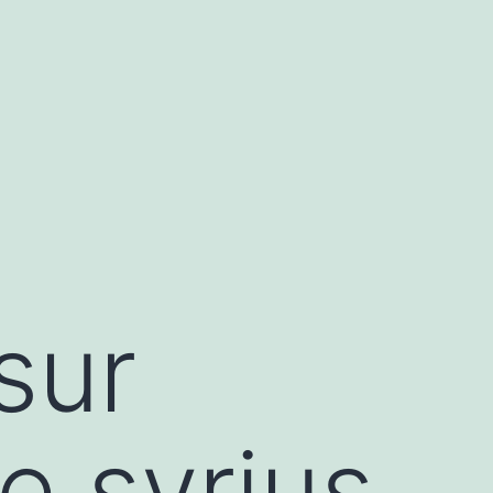
sur
e syrius