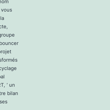
 nom
s vous
la
cte,
 groupe
y bouncer
projet
nsformés
ecyclage
al
T, ‘ un
re bilan
 ses