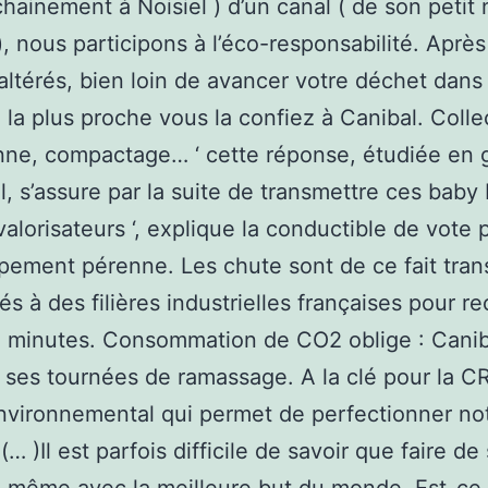
chainement à Noisiel ) d’un canal ( de son petit
), nous participons à l’éco-responsabilité. Aprè
altérés, bien loin de avancer votre déchet dans 
 la plus proche vous la confiez à Canibal. Colle
nne, compactage… ‘ cette réponse, étudiée en
il, s’assure par la suite de transmettre ces bab
valorisateurs ‘, explique la conductible de vote 
ement pérenne. Les chute sont de ce fait tra
és à des filières industrielles françaises pour r
5 minutes. Consommation de CO2 oblige : Canib
 ses tournées de ramassage. A la clé pour la CR
nvironnemental qui permet de perfectionner not
 (… )Il est parfois difficile de savoir que faire de