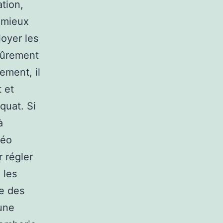
tion,
 mieux
loyer les
sûrement
ement, il
 et
quat. Si
à
déo
 régler
 les
ne des
une