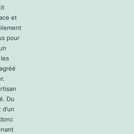
it
ace et
cilement
us pour
 un
 les
 agréé
r.
artisan
é. Du
x d’un
 donc
enant