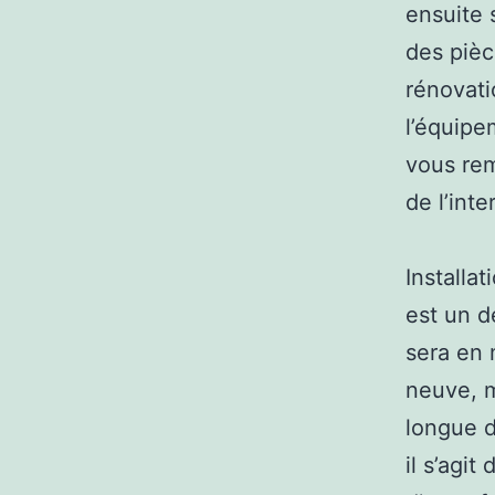
ensuite s
des pièc
rénovati
l’équipe
vous rem
de l’inte
Installa
est un d
sera en 
neuve, m
longue d
il s’agit