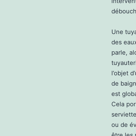
interven
débouch
Une tuya
des eaux
parle, a
tuyauter
l’objet 
de baign
est glob
Cela por
serviett
ou de év
être les 