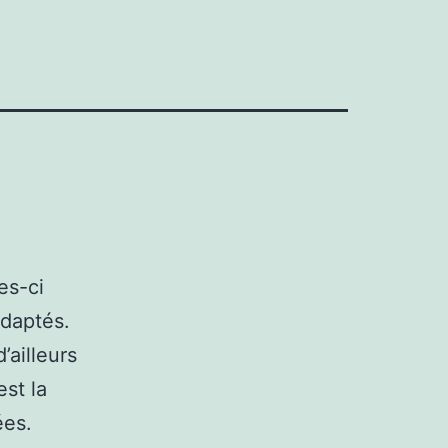
es-ci
adaptés.
’ailleurs
st la
ées.