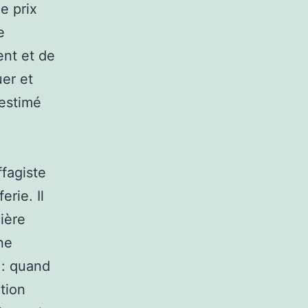
le prix
e
ent et de
uer et
 estimé
ffagiste
erie. Il
ière
ne
 : quand
ution