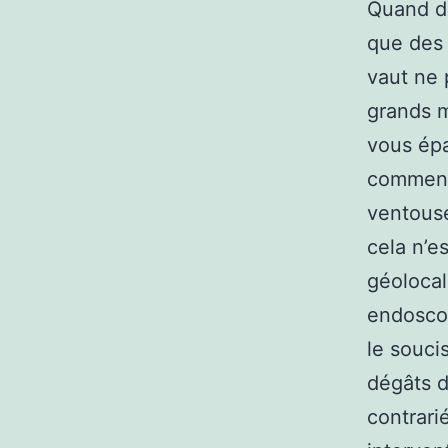
Quand de
que des 
vaut ne 
grands m
vous épa
commence
ventouse
cela n’es
géolocal
endoscop
le souci
dégâts d
contrari