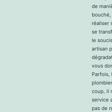
de maniè
bouché, 
réaliser
se trans
le soucis
artisan 
dégradat
vous don
Parfois, 
plombier
coup, il
service 
pas de n