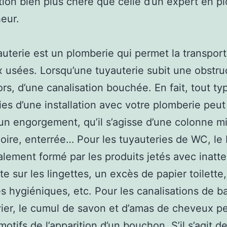
tion bien plus chère que celle d’un expert en p
eur.
uterie est un plomberie qui permet la transport
 usées. Lorsqu’une tuyauterie subit une obstru
lors, d’une canalisation bouchée. En fait, tout ty
ies d’une installation avec votre plomberie peut 
d’un engorgement, qu’il s’agisse d’une colonne mi
oire, enterrée… Pour les tuyauteries de WC, l
alement formé par les produits jetés avec inatte
te sur les lingettes, un excès de papier toilette,
es hygiéniques, etc. Pour les canalisations de b
ier, le cumul de savon et d’amas de cheveux p
motifs de l’apparition d’un bouchon. S’il s’agit d