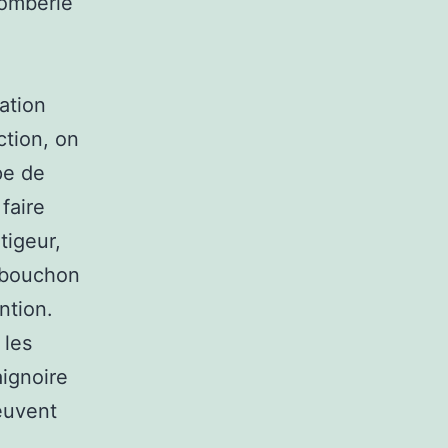
lomberie
ation
ction, on
pe de
faire
tigeur,
e bouchon
ntion.
 les
aignoire
euvent
e