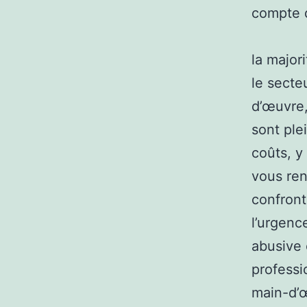
compte d
la majori
le secte
d’œuvre,
sont ple
coûts, y
vous ren
confront
l’urgence
abusive 
professi
main-d’œ