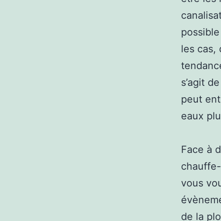
canalisat
possible
les cas,
tendance
s’agit d
peut ent
eaux plu
Face à d
chauffe-
vous vou
évènemen
de la pl