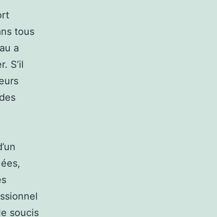
ort
ans tous
eau a
. S’il
teurs
 des
d’un
uées,
es
essionnel
le soucis