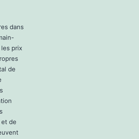
ires dans
main-
les prix
propres
tal de
e
s
ation
s
 et de
peuvent