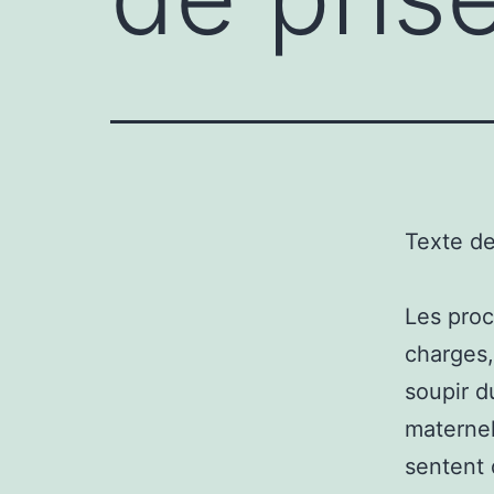
Texte d
Les proc
charges,
soupir 
maternel
sentent 