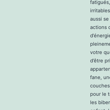
fatigués
irritable
aussi se
actions 
d’énergi
pleineme
votre qu
d’être p
appartem
fane, un
couches,
pour le 
les bibe