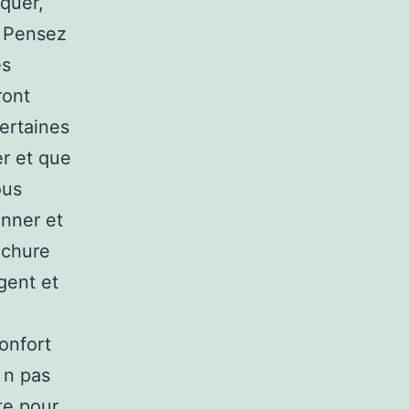
nquer,
. Pensez
es
ront
Certaines
er et que
ous
onner et
ochure
gent et
onfort
 n pas
te pour