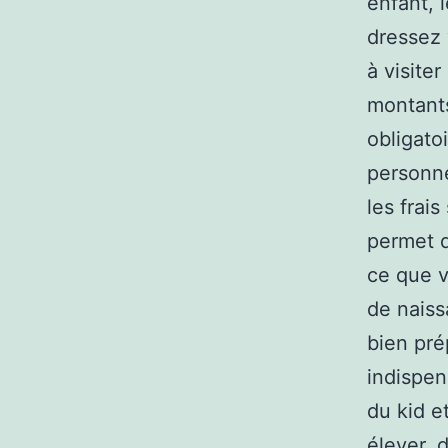
enfant, 
dressez 
à visite
montants
obligato
personne
les frai
permet d
ce que v
de naiss
bien pré
indispen
du kid e
élever, 