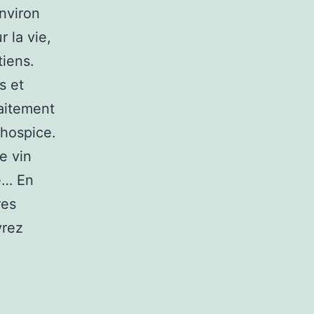
Environ
 la vie,
tiens.
s et
raitement
 hospice.
e vin
e… En
res
vrez