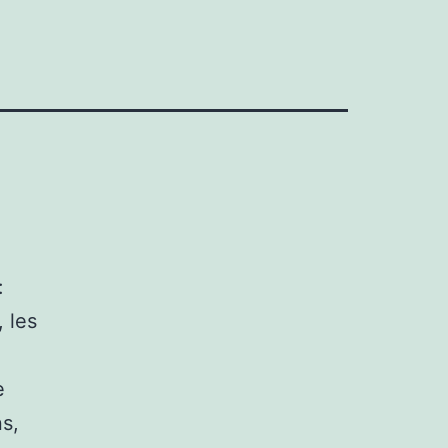
:
 les
e
s,