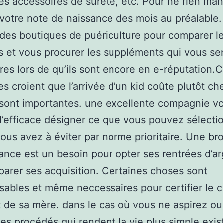
les accessoires de sûreté, etc. Pour ne rien ma
votre note de naissance des mois au préalable
r des boutiques de puériculture pour comparer l
 et vous procurer les suppléments qui vous se
ires lors de qu’ils sont encore en e-réputation.
s croient que l’arrivée d’un kid coûte plutôt ch
s sont importantes. une excellente compagnie v
’efficace désigner ce que vous pouvez sélecti
ous avez à éviter par norme prioritaire. Une br
ance est un besoin pour opter ses rentrées d’ar
parer ses acquisition. Certaines choses sont
sables et même neccessaires pour certifier le c
t de sa mère. dans le cas où vous ne aspirez ou
des procédés qui rendent la vie plus simple exis