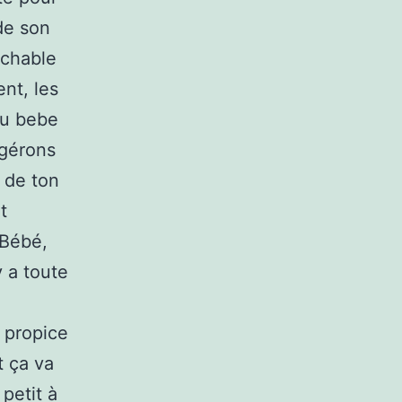
de son
ochable
nt, les
du bebe
ggérons
r de ton
t
 Bébé,
y a toute
 propice
t ça va
 petit à