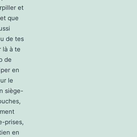
piller et
 et que
ussi
ou de tes
 là à te
p de
iper en
ur le
n siège-
couches,
ement
-prises,
tien en