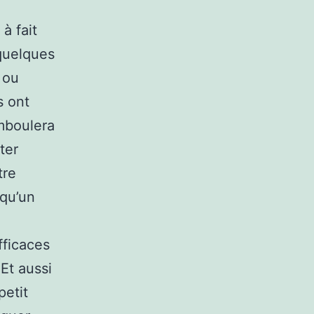
à fait
 quelques
 ou
s ont
mboulera
ter
tre
 qu’un
fficaces
Et aussi
petit