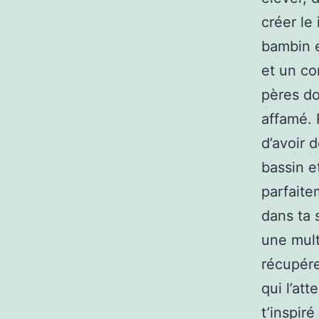
créer le
bambin e
et un co
pères do
affamé. 
d’avoir 
bassin e
parfaite
dans ta 
une mult
récupére
qui l’at
t’inspiré