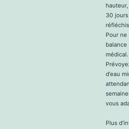
hauteur,
30 jours
réfléchi
Pour ne 
balance 
médical.
Prévoyez
d’eau mi
attendan
semaines
vous ada
Plus d’i