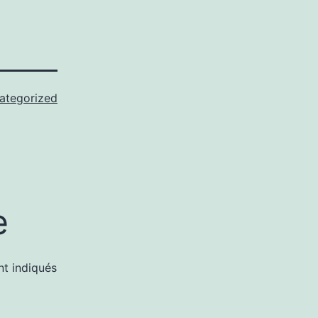
ategorized
e
nt indiqués