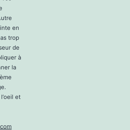
e
Autre
ointe en
as trop
seur de
liquer à
nner la
crème
ge.
’oeil et
e.com