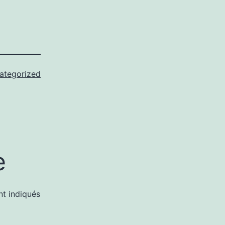
ategorized
e
nt indiqués