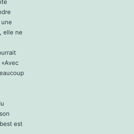
ite
ndre
r une
, elle ne
urrait
. «Avec
 beaucoup
a
du
 son
-best est