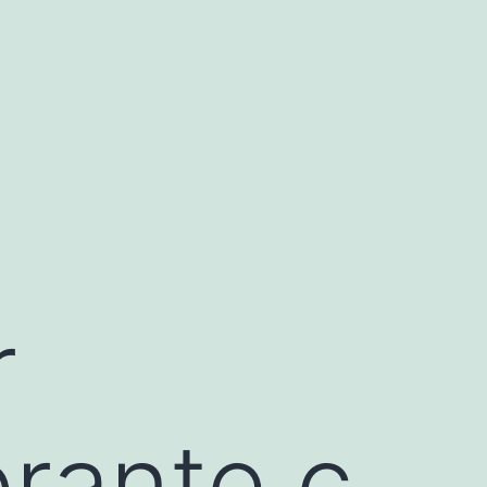
r
orante.c