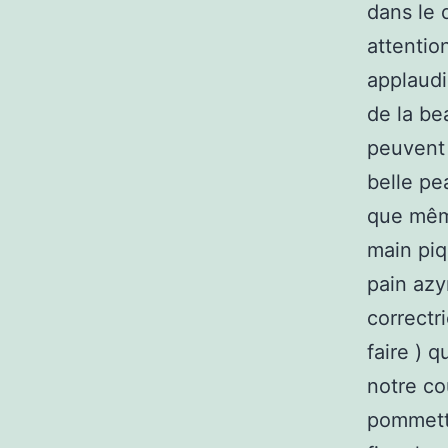
dans le 
attentio
applaudi
de la be
peuvent 
belle pe
que même
main piq
pain azy
correctr
faire ) 
notre co
pommette