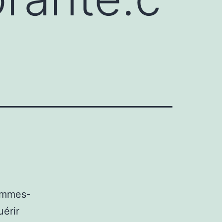
sommes-
uérir