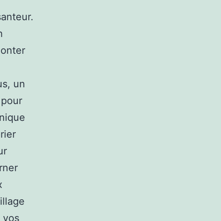
santeur.
n
monter
us, un
 pour
onique
rier
ur
urner
x
illage
 vos