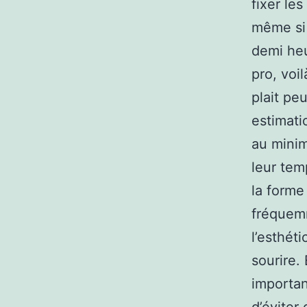
fixer le
même si 
demi heu
pro, voi
plait peu
estimati
au minim
leur tem
la forme
fréquemm
l’esthét
sourire.
importan