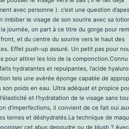
de pousser le visage vers le bas ( il le fait déjà
ment avec personne ). c’est une question d’ape
n imbiber le visage de son sourire avec sa lotio
la journée, on part à ce titre du gorge pour re
 front, et du centre du sourire vers le haut des
s. Effet push-up assuré. Un petit pas pour no
s pour attirer les lois de la componction.Connu
faits hydratantes et repulpantes, l’acide hyalur
tion tels une avérée éponge capable de approp
is son poids en eau. Ultra adéquat et propice po
l’élasticité et l’hydratation de le visage sans to
ion d’imperfections, il convient de ce fait oui au
s ternes et déshydratés.La technique de maqu
onomiser cet abus depoudre ou de blush ? Avec