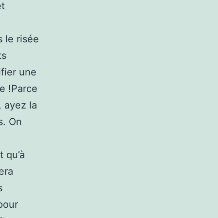
et
 le risée
ts
ifier une
de !Parce
, ayez la
s. On
e
t qu’à
era
s
pour