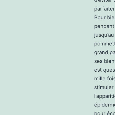
d’éviter 
parfaite
Pour bie
pendant 
jusqu’au
pommette
grand pa
ses bien
est ques
mille fo
stimuler 
l’apparit
épiderme
pour éc