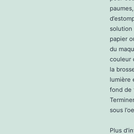
paumes, 
d’estomp
solution 
papier o
du maqui
couleur 
la bross
lumière 
fond de 
Terminer
sous l’oe
Plus d’i