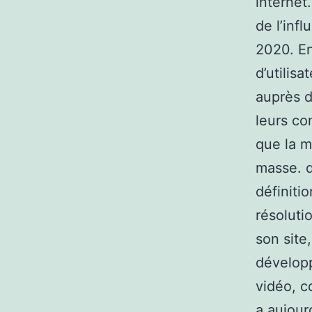
internet
de l’inf
2020. En
d’utilis
auprès d
leurs co
que la m
masse. d
définiti
résoluti
son site
développ
vidéo, c
a aujour