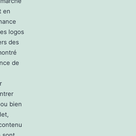
e marché
t en
enance
des logos
ers des
montré
ence de
r
ntrer
 ou bien
let,
 contenu
e sont