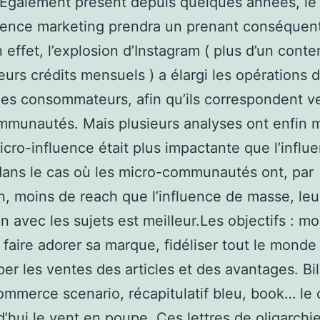
.Également présent depuis quelques années, l
luence marketing prendra un prenant conséquen
 effet, l’explosion d’Instagram ( plus d’un cont
ateurs crédits mensuels ) a élargi les opérations 
es consommateurs, afin qu’ils correspondent v
mmunautés. Mais plusieurs analyses ont enfin 
icro-influence était plus impactante que l’influ
ans le cas où les micro-communautés ont, par
on, moins de reach que l’influence de masse, leu
on avec les sujets est meilleur.Les objectifs : mo
, faire adorer sa marque, fidéliser tout le monde
er les ventes des articles et des avantages. Bil
ommerce scenario, récapitulatif bleu, book… le
d’hui le vent en poupe. Ces lettres de oligarchi