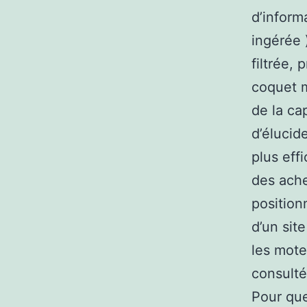
d’inform
ingérée 
filtrée, 
coquet m
de la cap
d’élucid
plus effi
des achet
position
d’un sit
les mote
consulté
Pour que 