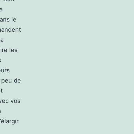
a
ans le
emandent
la
ire les
s
eurs
e peu de
t
avec vos
a
élargir