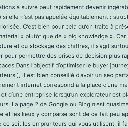
ations à suivre peut rapidement devenir ingérabl
) si elle n’est pas appelée équitablement : struc
priorisée. C’est bien pour cela qu’on traite à pré
aterial » plutôt que de « big knowledge ». Car 
ture et du stockage des chiffres, il s’agit surto
er pour permettre des prises de décision plus ra
caces.Dans l’objectif d’optimiser le buyer journey
eurs ), il est bien conseillé d’avoir un seo parfa
nement internet correspond à la place d’une ma
e et d’une entreprise lorsqu’un explorateur est p
urs. La page 2 de Google ou Bing n’est quasim
e et les lieux y comparse sont de ce fait peu a
ce soit les emprunteurs qui vous utilisent, il fau