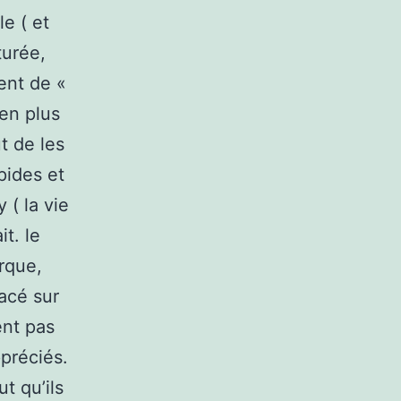
e ( et
turée,
sent de «
en plus
ut de les
pides et
 ( la vie
it. le
rque,
lacé sur
ent pas
ppréciés.
t qu’ils