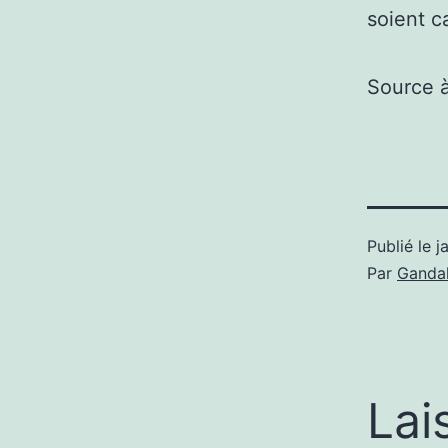
soient c
Source 
Publié le
j
Par
Gandal
Lai