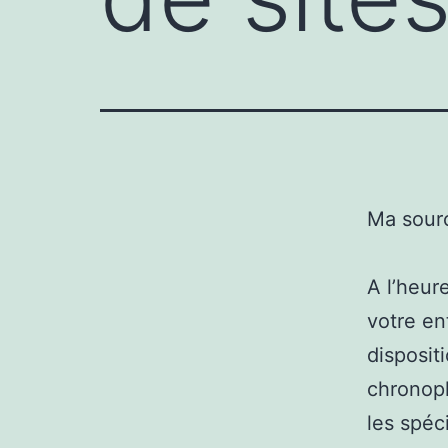
Ma sour
A l’heur
votre en
disposit
chronoph
les spéc