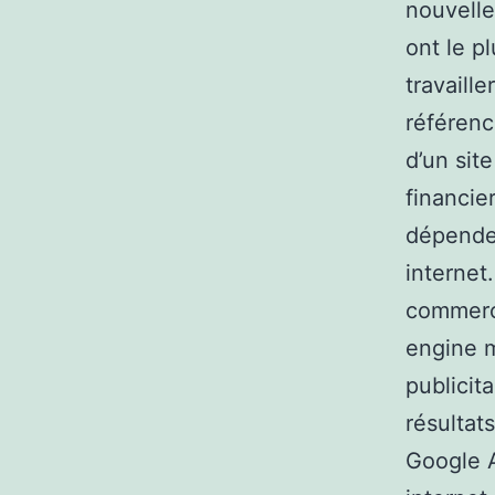
nouvelle
ont le p
travaill
référenc
d’un sit
financie
dépenden
internet
commerc
engine m
publicit
résultat
Google A