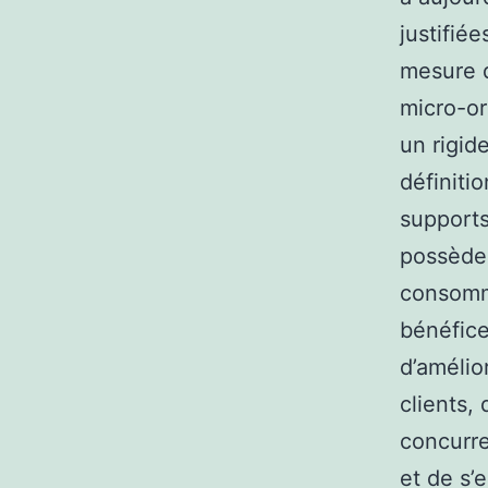
justifié
mesure d
micro-or
un rigid
définiti
supports
possèden
consomma
bénéfice
d’amélio
clients, 
concurre
et de s’